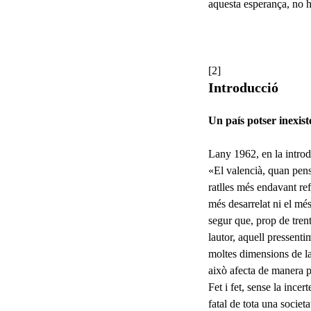
aquesta esperança, no hau
[2]
Introducció
Un país potser inexist
Lany 1962, en la introd
«El valencià, quan pensa
ratlles més endavant re
més desarrelat ni el mé
segur que, prop de trent
lautor, aquell pressenti
moltes dimensions de la 
això afecta de manera p
Fet i fet, sense la ince
fatal de tota una societ