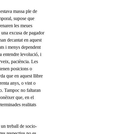
à estava massa ple de
emporal, supose que
erenaren les meues
és una excusa de pagador
han decantat en aquest
vats i menys dependent
 entendre levolució, i
erveix, paciència. Les
ntenen posicions o
rda que en aquest llibre
trenta anys, o vint o
-ho. Tampoc no faltaran
conèixer que, en el
terminades realitats
 un treball de socio­
istes respectius no es