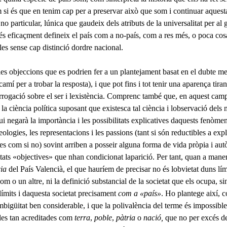
m si és que en tenim cap per a preservar això que som i continuar aquest
no particular, lúnica que gaudeix dels atributs de la universalitat per al 
és eficaçment defineix el país com a no-país, com a res més, o poca c
es sense cap distinció dordre nacional.
 les objeccions que es podrien fer a un plantejament basat en el dubte m
amí per a trobar la resposta), i que pot fins i tot tenir una aparença tiran
rrogació sobre el ser i lexistència. Comprenc també que, en aquest camp
a, la ciència política suposant que existesca tal ciència i lobservació de
ui negarà la importància i les possibi­litats explicatives daquests fenòmen
eologies, les representacions i les passions (tant si són reductibles a expl
es com si no) sovint arriben a posseir alguna forma de vida pròpia i a
tats «objectives» que nhan condicionat laparició. Per tant, quan a mane
cia
del País Valencià, el que hauríem de precisar no és lobvietat duns lí
om o un altre, ni la definició substancial de la societat que els ocupa, s
límits i daquesta societat precisament
com a «país»
. Ho plantege així, 
mbigüitat ben considerable, i que la polivalència del terme és im­possible
es tan acreditades com
terra
,
poble
,
pàtria
o
nació,
que no per excés de