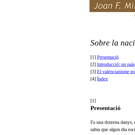
Sobre la naci
[1]
Presentació
[2]
Introducció: un país
[3]
El valencianisme pol
[4]
Índex
[1]
Presentació
Fa una dotzena danys,
sabia que algun dia escr