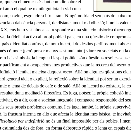
», que en el meu cas és tant com dir sobre el
r i amb el qual he mantingut tota la vida una
 com, sovint, esgotadora i frustrant. Ningú no tria el seu país de naixeme
sència o dabsència personal, de distanciament o dadhesió; i molts valen
 XX, ens hem vist abocats a respondre a una situació històrica d«emer
tiva, la fidelitat activa al propi poble i país, en una qüestió de compromís
país didentitat confusa, de nom incert, i de destins perillosament abocats
més còmode (però potser menys «estimu­lant» ) viure en societats on la d
 nom i els símbols, la llengua i lespai polític, són qüestions resoltes sense
ar pacíficament a ocupacions més produc­tives que la recerca del «ser» o
definició i lentitat mateixa daquest «ser». Allà on algunes qüestions el
rd general tàcit o explícit, la reflexió sobre la identitat pot ser un exer
èmic o tema de debats de cafè o de saló. Allà on lacord no existeix, la col
esultat duna meditació filosòfica. Es juga, potser, la prò­pia cohesió inte
ectivitat, és a dir, com a societat integrada i compacta responsable del seu
ar els seus propis problemes comuns. I es juga, també, la pròpia supervivè
ó, la fractura interna en allò que afecta la identitat més bàsica, té inevit
dissolució per indefinició
no és un final impossible per als pobles. I me
 esti­mulada des de fora, en forma dabsorció ràpida o lenta en espais d