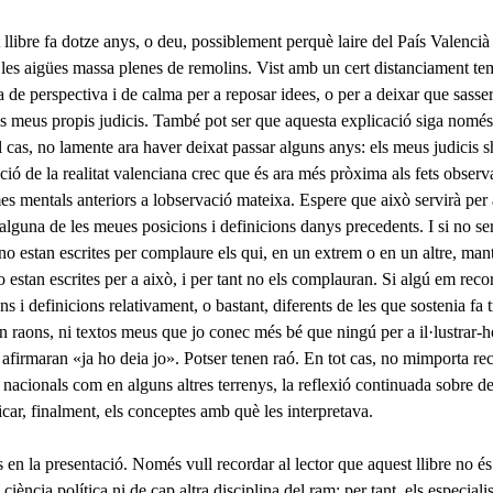
llibre fa dotze anys, o deu, possiblement perquè laire del País Valenci
 i les aigües massa plenes de remolins. Vist amb un cert distanciament t
 de perspectiva i de calma per a reposar idees, o per a deixar que sass
ls meus propis judicis. També pot ser que aquesta explicació siga nom
l cas, no lamente ara haver deixat passar alguns anys: els meus judicis s
ció de la realitat valenciana crec que és ara més pròxima als fets obser
s mentals anteriors a lobservació ma­teixa. Espere que això servirà per a
alguna de les meues posicions i defini­cions danys precedents. I si no s
no estan escrites per complaure els qui, en un extrem o en un altre, ma
no estan escrites per a això, i per tant no els complauran. Si algú em reco
ns i definicions relativament, o bastant, diferents de les que sostenia fa 
n raons, ni textos meus que jo conec més bé que ningú per a il·lustrar
 afirmaran «ja ho deia jo». Potser tenen raó. En tot cas, no mimporta re
nacionals com en alguns altres terrenys, la refle­xió continuada sobre de
icar, finalment, els conceptes amb què les interpretava.
en la presentació. Només vull recordar al lector que aquest llibre no és
de ciència política ni de cap altra disciplina del ram; per tant, els especial