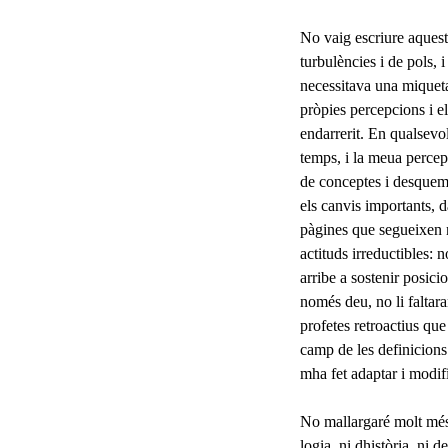
No vaig escriure aquest 
turbulències i de pols,
necessitava una miqueta
pròpies percepcions i e
endarrerit. En qualsevo
temps, i la meua percep
de conceptes i desqueme
els canvis importants, d
pàgi­nes que segueixen 
actituds irreductibles: 
arribe a sostenir posicio
només deu, no li faltara
profetes retroactius que
camp de les definicions 
mha fet adaptar i modif
No mallargaré molt més 
logia, ni dhistòria, ni 