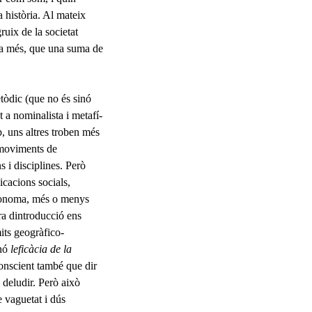
a història. Al mateix
gruix de la societat
osa més, que una suma de
etòdic (que no és sinó
t a nominalista i metafí­
, uns altres troben més
ls moviments de
s i disciplines. Però
icacions socials,
utònoma, més o menys
ra dintroducció ens
mits geogràfico-
inó
leficàcia de la
conscient també que dir
 deludir. Però això
 vaguetat i dús