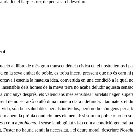
ria fet el llarg esforç de pensar-lo i descriurel.
ent
ucció al llibre de més gran transcendència cívica en el nostre temps i paí
 en la seva entitat de poble, es troba incert: pressent que no és carn n
forçava i estenia la mateixa idea, convertida en una condició a la qual n
s insensible dels homes de la meva terra no acaba deludir aquesta sensa
a-cinc anys després, els valen­cians més sensibles i arrelats hagen super
ment de no ser això o allò duna manera clara i definida. I tanmateix el du
vida, són ben saluda­bles per als individus, però no ho són gens per a le
ermanent la prò­pia condició més elemental: si som un poble o no ho so
rtesa com a
problema
, i sense lambigüitat vista com a condició general pa
at, Fuster no hauria sentit la necessitat, i el deure moral, descriure
Nosalt