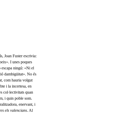
s, Joan Fuster escrivia:
i peix». I unes poques
o escapa ningú: «Ni el
ció dambigüitat». No és
at, com hauria volgut
bte i la incertesa, en
s col·lectivitats quan
m, i quin poble som.
ralitza­dora, enervant, i
res els valencians
. Al