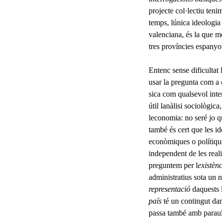
projecte col·lectiu teni
temps, lúnica ideologia 
valenciana, és la que m
tres províncies espanyol
Entenc sense dificultat
usar la pregunta com a c
sica com qualsevol inte
útil lanàlisi sociològic
leconomia: no seré jo q
també és cert que les id
econòmiques o polítiqu
independent de les reali
preguntem per l
existèn
administratius sota un n
representació
daquests 
país
té un contingut da
passa també amb paraul