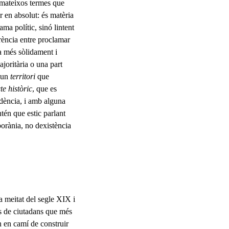
s mateixos termes que
er en absolut: és matèria
ma polític, sinó lintent
erència entre proclamar
ta més sòlidament i
ajoritària o una part
 un
territori
que
te històric
, que es
ndència, i amb alguna
tén que estic parlant
porània, no dexistència
a meitat del segle XIX i
os de ciutadans que més
n en camí de construir