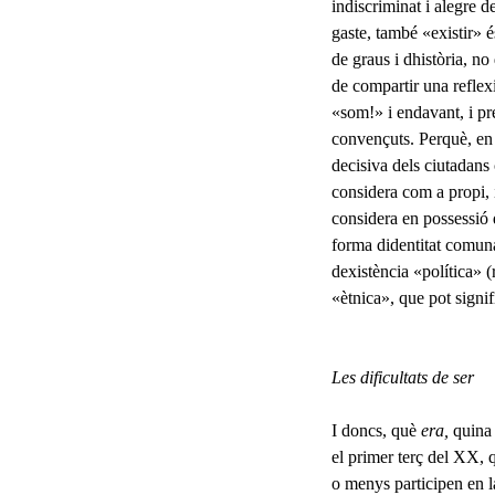
indiscriminat i alegre 
gaste, també «existir» és
de graus i dhistòria, n
de compartir una reflexi
«som!» i enda­vant, i p
convençuts. Per­què, en
decisiva dels ciutadans
considera com a propi, 
considera en possessió 
forma diden­titat comun
dexistència «política» (
«ètni­ca», que pot signif
Les dificultats de ser
I doncs, què
era,
quina 
el primer terç del XX, 
o menys participen en la