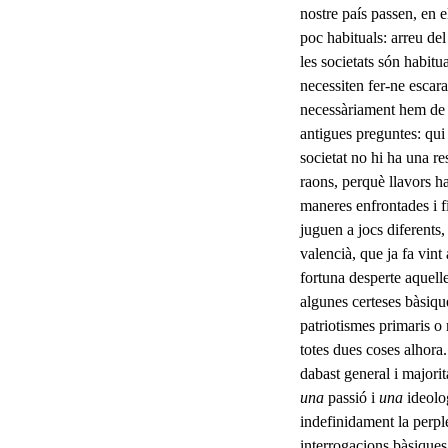
nostre país passen, en e
poc habituals: arreu de
les societats són habit
necessiten fer-ne escara
necessàriament hem de f
antigues preguntes: qui
societat no hi ha una re
raons, perquè llavors ha
maneres enfrontades i fi
juguen a jocs diferents
valencià, que ja fa vint
fortuna desperte aquel
algunes certeses bàsiqu
patriotismes primaris o 
totes dues coses alhora. 
dabast general i majori
una
passió i
una
ideolo
indefinida­ment la perple
interrogacions bàsiques: