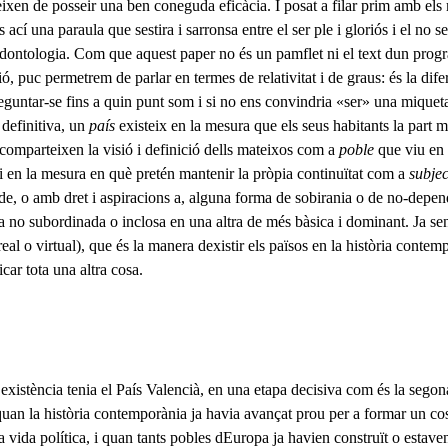
deixen de posseir una ben coneguda eficàcia. I posat a filar prim amb el
 ací una paraula que sestira i sarronsa entre el ser ple i gloriós i el no s
o dontologia. Com que aquest paper no és un pamflet ni el text dun progra
ó, puc permetrem de parlar en termes de relativitat i de graus: és la dif
reguntar-se fins a quin punt som i si no ens convin­dria «ser» una mique
 definitiva, un
país
existeix en la mesura que els seus habitants la part m
 comparteixen la visió i definició dells matei­xos com a
poble
que viu en
i en la mesura en què pretén mantenir la pròpia continuïtat com a
subjec
de, o amb dret i aspiracions a, alguna forma de sobirania o de no-depe
a no subordinada o inclosa en una altra de més bàsica i dominant. Ja sen
real o virtual), que és la manera dexistir els països en la història contem
icar tota una altra cosa.
existència tenia el País Valencià, en una etapa decisiva com és la segon
quan la història contemporània ja havia avançat prou per a formar un c
 vida política, i quan tants pobles dEuropa ja havien construït o estave