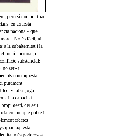
nt, però sí que pot triar
cians, en aquesta
gència nacional» que
 moral. No és fàcil, ni
 a la subalternitat i la
efinició nacional, el
 conflicte substancial:
 «no ser» i
ementals com aquesta
cici purament
·lectivitat es juga
rna i la capacitat
 propi destí, del seu
ncia en tant que poble i
ablement efectes
nys quan aquesta
identitat més poderosos.