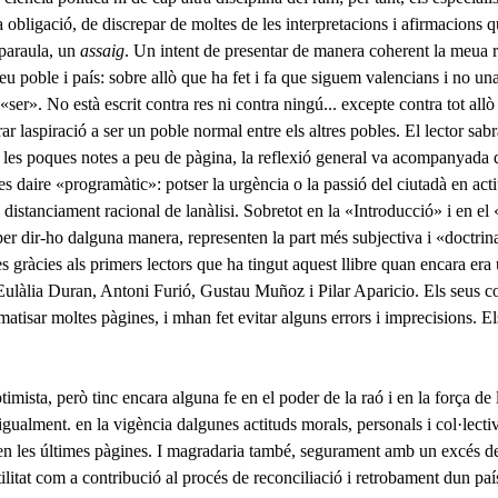
 obligació, de discrepar de moltes de les interpretacions i afirmacions qu
 paraula, un
assaig
. Un intent de presentar de manera coherent la meua r
 poble i país: sobre allò que ha fet i fa que siguem valencians i no una 
t «ser». No està escrit contra res ni contra ningú... excepte contra tot all
rar laspiració a ser un poble normal entre els altres pobles. El lector sa
n les poques notes a peu de pàgina, la reflexió general va acompanyada d
 dai­re «programàtic»: potser la urgència o la passió del ciutadà en acti
 distanci­ament racional de lanàlisi. Sobretot en la «Introducció» i en e
er dir-ho dalguna manera, representen la part més subjectiva i «doc­trin
s gràcies als primers lectors que ha tingut aquest llibre quan encara era
ulàlia Duran, Antoni Furió, Gustau Muñoz i Pilar Aparicio. Els seus co­
atisar moltes pàgines, i mhan fet evitar alguns errors i imprecisions. 
imista, però tinc encara alguna fe en el poder de la raó i en la força de 
ualment. en la vigència dalgunes actituds morals, personals i col·lectiv
 en les últimes pàgines. I magradaria també, segurament amb un excés d
tilitat com a contribució al procés de reconciliació i retrobament dun pa