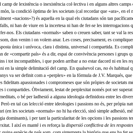
l camp de lexistència o inexistència col·lectiva i en alguns altres camps
l món, la condició òptima de les societats (cal recordar que «ara», en e
ualment «nacions»?) és aquella en la qual els ciutadans són tan pacífica
falls, ni han de viure en la incertesa ni han de fer-se les interrogacions
er-nos. Els ciutadans «normals» saben o creuen saber, tant se val la r
 som, don venim i on volem anar. Les coses, precisament, es complique
sposta única i unívoca, clara i distinta, universal i compartida. Es compli
n de «compartir país» és a dir, espai de convivència persones i grups q
ns i tot incompatibles, i que poden arribar a no estar dacord ni en les re
, ni en la simple delimitació del camp. En qualsevol cas,
no
és habitual 
 anys va ser definit com a «perplex» en la fórmula de J.V. Marqués, que
les fidelitats apassionades i compromeses que són pròpies de societats mé
es i compartides. Òbviament, lestat de perplexitat només pot ser superat
meditats, o bé per ladhesió a alguna ideologia definidora entre les dive
Però en tal cas l
elecció
entre ideologies i passions no és, per pròpia n
tari (en les societats «normals» no hi ha elecció, sinó simple adhesió, m
gia dominants), i per tant la particularitat de les opcions i les passions 
xitat. I així es manté i es reforça la
dispersió conflictiva de les resposte
 quina espècie de país som, com sinterpreta la història que ens ha fet s