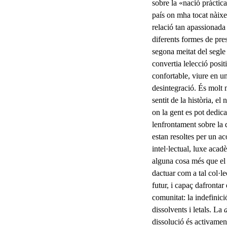
sobre la «nació pràctica
país on mha tocat nàixe
relació tan apassi­onada
diferents formes de pre
segona meitat del segle
convertia lelecció posi
confortable, viure en un 
desintegració. És molt 
sentit de la història, el
on la gent es pot dedic
lenfrontament sobre la 
estan resoltes per un aco
intel·lectual, luxe acad
alguna cosa més que el r
dactuar com a tal col·l
futur, i capaç dafron­t
comunitat:
la indefinici
dissolvents i letals. La
dissolució és activament