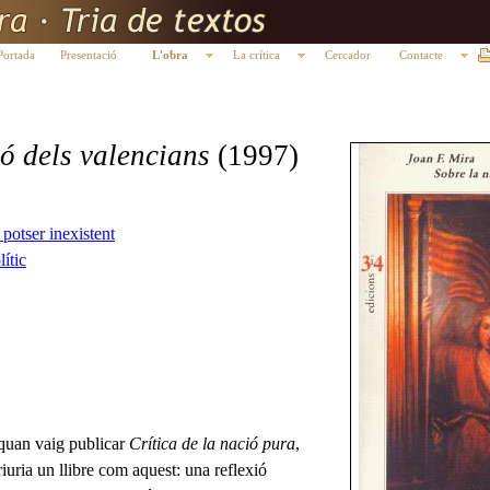
Portada
Presentació
L'obra
La crítica
Cercador
Contacte
ó dels valencians
(1997)
 potser inexistent
ític
 quan vaig publicar
Crítica de la nació pura
,
iuria un llibre com aquest: una reflexió