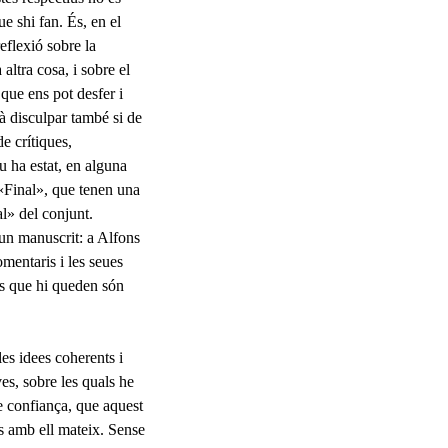
e shi fan. És, en el
eflexió sobre la
altra cosa, i sobre el
ò que ens pot desfer i
brà disculpar també si de
e crítiques,
u ha estat, en alguna
l «Final», que tenen una
al» del conjunt.
 un manuscrit: a Alfons
mentaris i les seues
Els que hi queden són
les idees coherents i
es, sobre les quals he
e confiança, que aquest
ís amb ell mateix. Sense