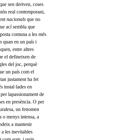
 que sen deriven, coses
l món real contemporani,
ment
nacio­nals
que no
 que ací sembla que
esposta comuna a les més
n quan en un país i
quen, entre altres
ue el defineixen de
gles del joc, perquè
que un país com el
 tan justament ha fet
s instal·lades en
 per lapassionament de
rses en presència. O per
aturalesa, un fenomen
és o menys intensa, a
tendeix a mantenir
s
a les inevitables
er com som, i quin