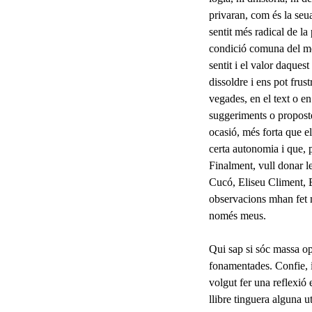
privaran, com és la seua
sentit més radical de la
condició comu­na del meu
sentit i el valor daques
dissoldre i ens pot frust
vegades, en el text o e
suggeriments o propostes
ocasió, més forta que el
certa autonomia i que, p
Finalment, vull donar le
Cucó, Eliseu Climent, E
observacions mhan fet m
només meus.
Qui sap si sóc massa opt
fonamentades. Confie, ig
volgut fer una reflexió
llibre tinguera alguna u