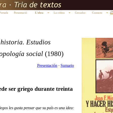
Portada
Presentació
L'obra
La crítica
Cercador
Contacte
 historia. Estudios
ropología social
(1980)
Presentación
·
Sumario
de ser griego durante treinta
iegos les gusta pensar que su país es una idea: