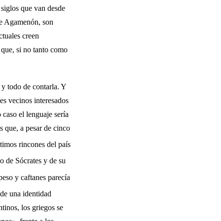
 siglos que van desde
 de Agamenón, son
ctuales creen
 que, si no tanto como
s y todo de contarla. Y
es vecinos interesados
 caso el lenguaje sería
s que, a pesar de cinco
ltimos rincones del país
do de Sócrates y de su
peso y caftanes pa­recía
de una identi­dad
tinos, los griegos se