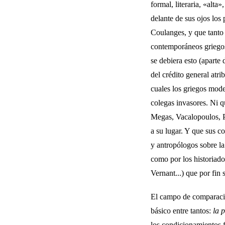
formal, literaria, «alta
delante de sus ojos los
Coulanges, y que tanto 
contemporáneos griegos
se debiera esto (aparte
del crédito general atr
cuales los griegos mo­d
colegas invasores. Ni qu
Megas, Vacalopoulos, Po
a su lugar. Y que sus c
y antropólogos sobre l
como por los historiado
Vernant...) que por fin 
El campo de comparació
básico entre tantos:
la 
los condicionamientos fu