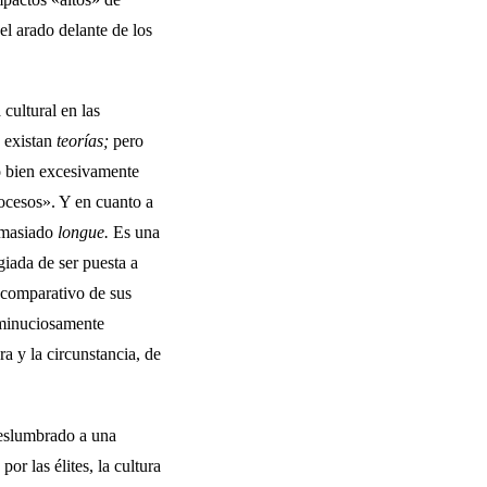
l arado de­lante de los
 cultural en las
o existan
teorías;
pero
 bien exce­sivamente
oce­sos». Y en cuanto a
emasiado
longue.
Es una
giada de ser puesta a
o comparativo de sus
 minuciosamente
ra y la circunstancia, de
eslumbrado a una
or las élites, la cultura