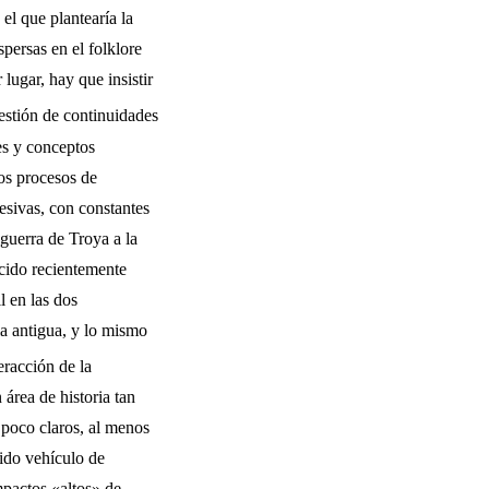
l que plantearía la
persas en el folklore
lugar, hay que insistir
es­tión de continuidades
es y conceptos
los procesos de
cesivas, con constantes
 guerra de Troya a la
ocido recientemente
l en las dos
la antigua, y lo mismo
eracción de la
 área de historia tan
poco claros, al me­nos
 sido vehículo de
mpactos «altos» de