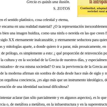
Grecia es quizás una ilusión.
S. ZOTOS
n el sentido platónico, cosa celestial y eterna,
 encarna en una realidad material? ¿O la representación inexorable­men
 bien una imagen huidiza, como una ninfa o nereida en las que creen 
si­glo XX eternamente inalcanzable, y eternamente seduc­tora para quie
s y mitologías aparte, a donde quiero ir a parar, más prosaicamente, en
 de prólogo, es simplemente a esto: ¿ qué propor­ción de reinvención pol
 la cultura y en la sociedad de la Grecia de nuestros días, y especialmen
nizados» de esa misma sociedad? O sea: la pervivencia de la Grecia anti
as de la moderna afirman sin sombra de duda desde hace más de siglo y m
on orgullosa conciencia, ¿es algo más que un instrumento ideológico, d
peración de una identidad nacional dificultosa?
ntentar aclarar (tan sólo par­cialmente y en algunos aspectos), es lo que 
cia o, de metáfora a metáfora, en la infraestructura y en la superestruct