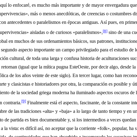
aquí lo enfocaré, es mucho más importante y de mayor envergadura que e
upervivencias», más o menos anecdóticas, de creencias o costumbres dis
n antecedentes o para­lelismos en épocas antiguas. Así pues, en primer 
[8]
supervivencias» aisladas o de curiosos «paralelismos»,
sino de una cu
obal en muchos de sus ordenamientos básicos, sus patrones, institucion
o segundo aspecto importante un campo privilegiado para el es­tudio de 
ión cultural, de toda una larga y confusa historia de acultu­raciones su
retornan (igual que la mítica pugna EsteOeste, por decir algo, desde la
tólica de los años veinte de este siglo). En tercer lugar, como han recon
te y clasicistas e historiadores por otra, la comparación es posible y úti
iento de la sociedad griega moderna ha iluminado aspectos oscuros de 
[9]
n contraria.
Finalmente está el aspecto, fasci­nante, de la constante int
bre de las tradiciones «alta» y «baja» a lo largo de tanto tiempo y en un
to de partida es bien documentable y, si los intermedios a veces quedan 
a la vista: es difícil así, no aceptar que la corriente «folk», popular, ha
ida, de continuidades que han absorbido e incorporado los sucesivos i