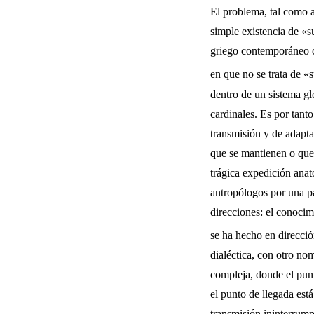
El problema, tal como 
simple existencia de «s
griego contemporáneo co
en que no se trata de «
dentro de un sistema gl
cardinales. Es por tant
transmisión y de adaptac
que se mantienen o que 
trágica expedi­ción ana
antropólogos por una par
direcciones: el conocim
se ha hecho en direcció
dialéctica, con otro nom
com­pleja, donde el pun
el punto de llegada está 
transmisión ininterrump