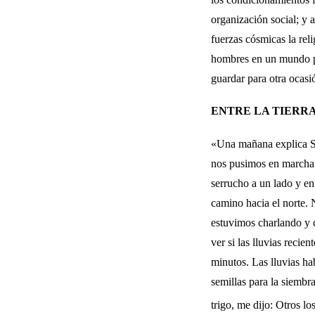
organización social; y 
fuerzas cósmicas la rel
hombres en un mun­do po
guardar para otra ocasi
ENTRE LA TIERRA
«Una mañana explica S
nos pusimos en marcha t
serrucho a un lado y en
camino hacia el norte. 
estuvimos charlando y c
ver si las lluvias reci
minutos. Las llu­vias h
semillas para la siemb
trigo, me dijo: Otros lo