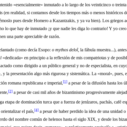
tenido «esencialmente» inmutado a lo largo de los veinticinco o treinta
(en reali­dad, si contamos desde los tiempos más o menos histó­ricos
jémoslo pues desde Homero a Kazantzakis, y ya va bien). Los griegos a
 lo que hay de inmutado ¡y que nadie les diga lo contrario! Y yo creo
enen una parte apreciable de razón.
delantado (como decía Esopo:
o mythos deloî,
la fábula muestra...), ante
al
«dedicada» en principio a la reflexión de mis compatriotas y de posibl
dactado como dirigido a un público general y no de especialista, en cuyo
y la presentación algo más rigurosa y sistemática. La «mo­ral», pues, e
[1]
ación romana republicana e imperial,
a pesar de la difusión hasta los ú
[2]
ente,
a pesar de casi mil años de bizanti­nismo progresivamente aleja
rga etapa de dominación turca que a fuerza de jenízaros, pachás, café es
[4]
rientalizar el país,
a pesar de haber perdido la idea de una unidad o 
uerdo del nombre común de helenos hasta el siglo XIX, y desde los bizan