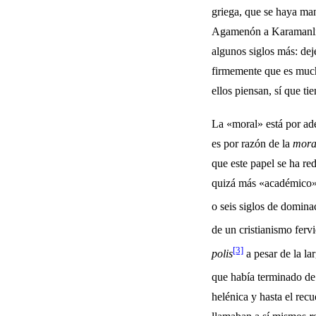
griega, que se haya man
Agamenón a Karamanlis 
algunos siglos más: de
firmemente que es mucho
ellos piensan, sí que ti
La «moral» está por a
es por razón de la
mor
que este papel se ha re
quizá más «académico», 
o seis siglos de domi­n
de un cris­tianismo fervi
[3]
polis
a pesar de la la
que había terminado de o
helénica y hasta el rec