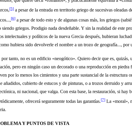
omaioi,
que quiere de­cir «romanos», y prácticamente equivalía a «cristia
[5]
cos,
a pesar de la entrada en territorio griego de sucesivas oleadas d
[6]
cos...,
a pesar de todo esto y de algunas cosas más, los griegos (sabié
 siendo griegos. Prodigio nada desdeñable. Y sin la realidad de este prod
s intelectuales y políticos de la nueva Grecia después, hu­bieran luchado
como hubiera sido devolverle el nombre a un trozo de geografía..., por
 por tanto, no es un edificio «neogótico». Quiero decir que es, quizás, 
ación, pero en ningún caso un decorado o una reproducción en piedra fal
en por lo menos los cimientos y una parte sustancial de la estructura ori
e añadidos, cubierto de estucos y de pinturas, o a trozos derruido y arr
ectónica, ni na­cional, que valga. Con esta base, la restauración, si hay
[7]
tódicamente, ofrecerá seguramente todas las garantías.
La «moral», m
ria.
OBLEMA Y PUNTOS DE VISTA