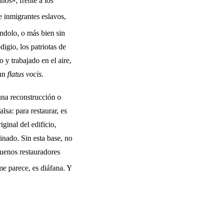
nos», frente a los
e inmi­grantes eslavos,
n­dolo, o más bien sin
igio, los patriotas de
 y trabajado en el aire,
 un
flatus vocis.
una reconstruc­ción o
sa: para restaurar, es
ginal del edificio,
uinado. Sin esta base, no
 buenos restauradores
e parece, es diáfana. Y