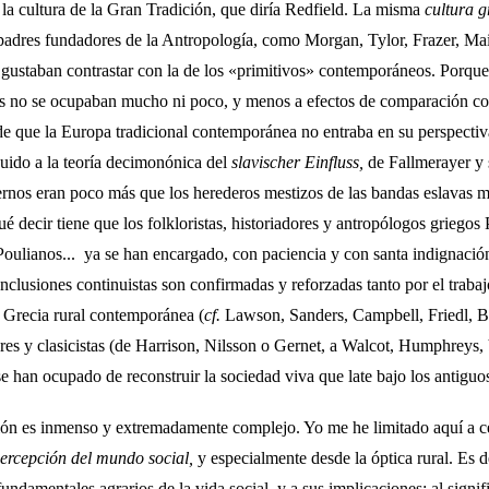
», la cultura de la Gran Tradición, que diría Redfield. La misma
cultura 
 padres funda­dores de la Antropología, como Morgan, Tylor, Frazer, Ma
gustaban con­trastar con la de los «primitivos» contemporáneos. Por­que
 no se ocupaban mu­cho ni poco, y menos a efectos de comparación co
 de que la Europa tradicional contemporánea no entraba en su perspec­tiv
ibuido a la teoría decimonónica del
slavischer Einfluss,
de Fallmerayer y 
ernos eran poco más que los herederos mestizos de las bandas eslavas m
é decir tiene que los folkloristas, historiadores y an­tropólogos griegos 
ulianos...  ya se han encargado, con paciencia y con santa indignación
onclusiones continuistas son confirmadas y reforzadas tanto por el trabaj
a Grecia rural contemporánea (
cf.
Lawson, Sanders, Campbell, Friedl, Bl
res y clasicistas (de Harrison, Nilsson o Gernet, a Walcot, Humphreys,
se han ocupado de reconstruir la sociedad viva que late bajo los antiguos
n es inmenso y extremada­mente complejo. Yo me he limitado aquí a ce
percepción del mundo social,
y especialmente desde la óptica rural. Es de
ndamentales agrarios de la vida social, y a sus implicaciones; al signif