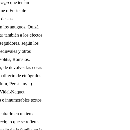
griega
que tenían
ine o Fustel de
 de sus
n los antiguos. Quizá
a) también a los efectos
seguidores, según los
edievales y otros
Politis, Romaios,
, de devolver las cosas
o directo de etnógrafos
um, Peristiany...)
 Vidal-Naquet,
 e innumera­bles textos.
ntrarlo en un tema
cir, lo que se refiere a
icado de la familia en la