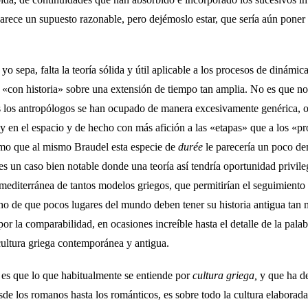
arece un supuesto razonable, pero dejémoslo estar, que sería aún poner e
 sepa, falta la teoría sólida y útil aplicable a los procesos de dinámica
«con historia» sobre una exten­sión de tiempo tan amplia. No es que n
os los antropólogos se han ocupado de manera excesivamente genérica, o
 y en el espacio y de hecho con más afición a las «etapas» que a los «pr
temo que al mismo Braudel esta especie de
durée
le parecería un poco d
es un caso bien notable donde una teoría así tendría oportunidad privile
 mediterránea de tantos modelos griegos, que permitirían el seguimient
cho de que pocos lugares del mundo deben tener su historia antigua tan
or la comparabilidad, en ocasiones increí­ble hasta el detalle de la palab
cultura griega contemporánea y antigua.
es que lo que habitualmente se entiende por
cultura griega,
y que ha d
sde los romanos hasta los románticos, es sobre todo la cultura elaborada p