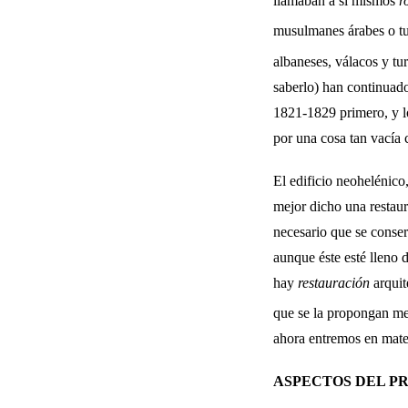
llamaban a sí mismos
r
musulmanes árabes o tur
albaneses, válacos y tur
saberlo) han continuado
1821-1829 primero, y lo
por una cosa tan vacía 
El edificio neohelénico,
mejor dicho una restaur
necesario que se conserv
aunque éste esté lleno d
hay
restauración
arquit
que se la propongan me
ahora entremos en mate
ASPECTOS DEL PR