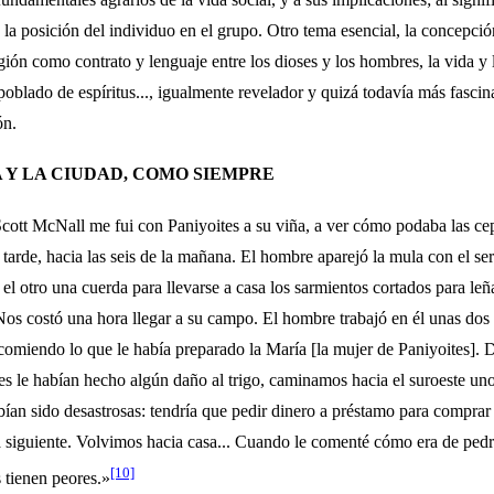
a la posición del individuo en el grupo. Otro tema esencial, la concepció
igión como contrato y lenguaje entre los dioses y los hombres, la vida y 
blado de espíritus..., igualmente revelador y qui­zá todavía más fascin
ón.
 Y LA CIUDAD, COMO SIEMPRE
cott McNall me fui con Paniyoites a su viña, a ver cómo podaba las ce
arde, hacia las seis de la mañana. El hombre aparejó la mula con el ser
 el otro una cuerda para llevarse a casa los sarmientos cortados para le
Nos costó una hora llegar a su campo. El hombre trabajó en él unas dos
o­miendo lo que le había preparado la María [la mujer de Paniyoites]. 
entes le habían hecho algún daño al trigo, caminamos hacia el suroeste un
abían sido desastrosas: tendría que pedir dinero a préstamo para comprar
ra siguiente. Volvimos hacia casa... Cuando le comenté cómo era de pe
[10]
s tienen peores.»