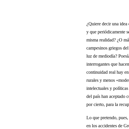
¿Quiere decir una idea e
y que periódicamente se
misma realidad? ¿O más
campesinos griegos del 
luz de mediodía? Poesía
interrogantes que hacen
continuidad real hay en
rura­les y menos «moder
intelectuales y polític
del país han aceptado c
por cierto, para la recu
Lo que pretendo, pues, i
en los accidentes de Gre