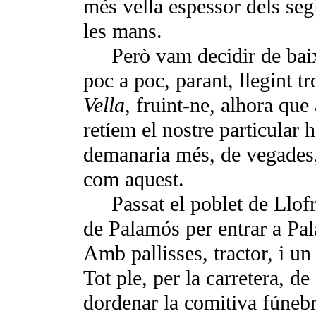
més vella es­pessor dels se
les mans.
Però vam decidir de baix
poc a poc, parant, llegint t
Vella
,
fruint-ne, alhora que
retíem el nostre particular 
demanaria més, de vegades, 
com aquest.
Passat el poblet de Llofr
de Palamós per entrar a Pala
Amb pallisses, tractor, i un
Tot ple, per la carretera, d
dordenar la comitiva fú­nebr