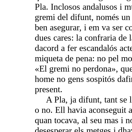
Pla. Inclo­sos andalusos i 
gremi del difunt, només un
ben asegurar, i em va ser co
dues cares: la confraria de l
dacord a fer escandalós act
miqueta de pena: no pel mor
«El gre­mi no perdona», que
home no gens sospitós dafi
present.
A Pla, ja difunt, tant se 
o no. Ell havia aconseguit a
quan tocava, al seu mas i no
desesperar els metges i dh