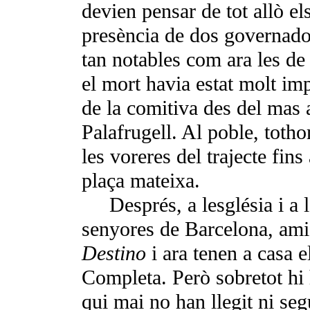
devien pensar de tot allò el
presèn­cia de dos governadors
tan notables com ara les de
el mort havia estat molt impo
de la comitiva des del mas 
Palafrugell. Al poble, totho
les voreres del trajecte fins a
plaça mateixa.
Després, a lesglésia i a
senyores de Barcelona, amic
Destino
i ara tenen a casa 
Completa. Però sobretot hi 
qui mai no han lle­git ni se