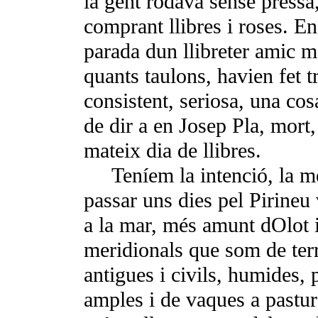
la gent rodava sense pres­sa
comprant llibres i roses. E
parada dun llibreter amic 
quants taulons, havien fet 
consistent, seriosa, una cos
de dir a en Josep Pla, mort,
mateix dia de llibres.
Teníem la intenció, la m
passar uns dies pel Pirineu
a la mar, més amunt dOlot i
meridionals que som de terr
antigues i civils, humides,
amples i de vaques a pastura