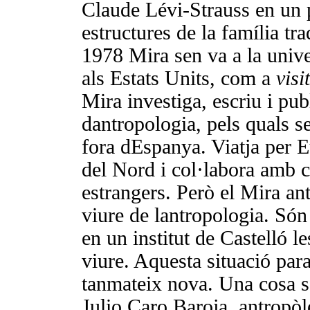
Claude Lévi-Strauss en un p
estructures de la família tr
1978 Mira sen va a la unive
als Estats Units, com a
visi
Mira investiga, escriu i pub
dantropologia, pels quals se
fora dEspanya. Viatja per 
del Nord i col·labora amb c
estrangers. Però el Mira an
viure de lantropologia. Són
en un institut de Castelló l
viure. Aquesta situació par
tanmateix nova. Una cosa s
Julio Caro Baroja, antropòl