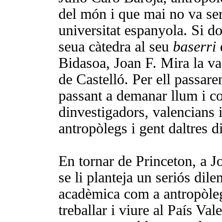
del món i que mai no va ser 
universitat espanyola. Si do
seua càtedra al seu
baserri
Bidasoa, Joan F. Mira la va
de Castelló. Per ell passare
passant a demanar llum i c
dinvestigadors, valencians 
antropòlegs i gent daltres d
En tornar de Princeton, a 
se li planteja un seriós dile
acadèmica com a antropòleg
treballar i viure al País Va