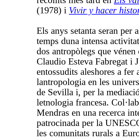
(1978) i
Vivir y hacer histo
Els anys setanta seran per 
temps duna intensa activit
dos antropòlegs que vénen d
Claudio Esteva Fabregat i 
entossudits aleshores a fer 
lantropologia en les univer
de Sevilla i, per la mediaci
letnologia francesa. Col·l
Mendras en una recerca int
patrocinada per la UNESCO
les comunitats rurals a Eur