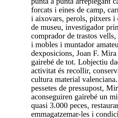
punta a punta arreplegant ca
forcats i eines de camp, car
i aixovars, perols, pitxers i
de museu, investigador pri
comprador de trastos vells, 
i mobles i muntador amateu
dexposicions, Joan F. Mira 
gairebé de tot. Lobjectiu d
activitat és recollir, conserv
cultura material valenciana
pessetes de pressupost, Mir
aconseguiren gairebé un mi
quasi 3.000 peces, restaurar
emmagatzemar-les i condici