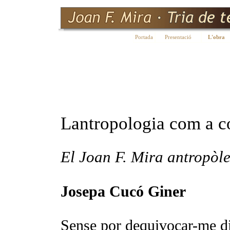
Portada
Presentació
L'obra
Lantropologia com a 
El Joan F. Mira antropòl
Josepa Cucó Giner
Sense por dequivocar-me d