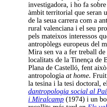
investigadora, i ho fa sobr
àmbit territorial que seran u
de la seua carrera com a ant
rural valenciana i el seu pr
pels mateixos interessos qu
antropòlegs europeus del m
Mira sen va a fer treball d
localitats de la Tinença de 
Plana de Castelló, fent ai
antropologia
at home
. Frui
la tesina i la tesi doctoral, e
dantropologia social al Paí
i Miralcamp
(1974) i un bon
recollits més tard en
Els val