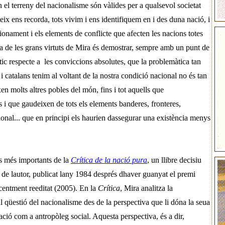
n el terreny del nacionalisme són vàlides per a qualsevol societat
ix ens recorda, tots vivim i ens identifiquem en i des duna nació, i
nament i els elements de conflicte que afecten les nacions totes
 de les grans virtuts de Mira és demostrar, sempre amb un punt de
ic respecte a
les conviccions absolutes, que la problemàtica tan
i catalans tenim al voltant de la nostra condició nacional no és tan
xen molts altres pobles del món, fins i tot aquells que
 i que gaudeixen de tots els elements banderes, fronteres,
nal... que en principi els haurien dassegurar una existència menys
s més importants de la
Crítica de la nació pura
, un
llibre decisiu
ual de lautor, publicat lany 1984 després dhaver guanyat el premi
ecentment reeditat (2005). En la
Crítica
, Mira analitza la
 qüestió del nacionalisme des de la perspectiva que li dóna la seua
ació com a antropòleg social. Aquesta perspectiva, és a dir,