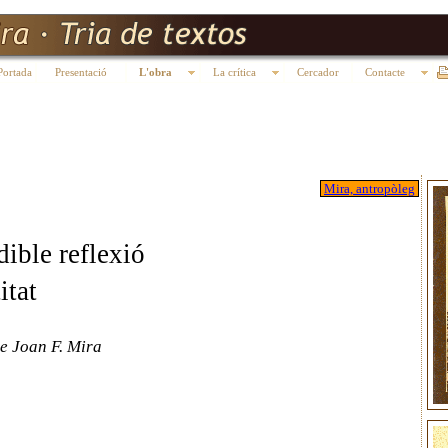
Portada
Presentació
L'obra
La crítica
Cercador
Contacte
Mira, antropòleg
ible reflexió
itat
 de Joan F. Mira