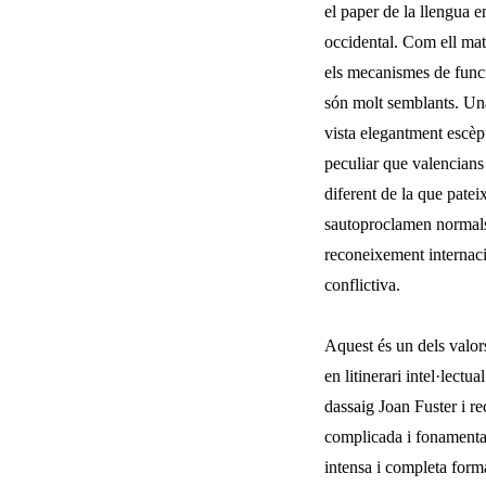
el paper de la llengua e
occidental. Com ell mate
els mecanismes de funcio
són molt semblants. Una
vista elegantment escèpt
peculiar que valencians 
diferent de la que patei
sautoproclamen normals
reconeixement internacio
conflictiva.
Aquest és un dels valor
en litinerari intel·lect
dassaig Joan Fuster i r
complicada i fonamental
intensa i completa form