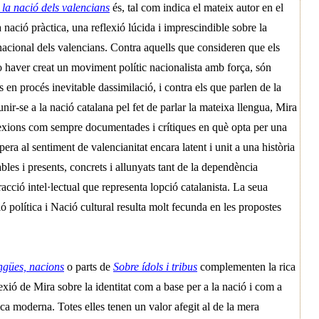
 la nació dels valencians
és, tal com indica el mateix autor en el
a nació pràctica, una reflexió lúcida i imprescindible sobre la
acional dels valencians. Contra aquells que consideren que els
no haver creat un moviment polític nacionalista amb força, són
n procés inevitable dassimilació, i contra els que parlen de la
unir-se a la nació catalana pel fet de parlar la mateixa llengua, Mira
lexions com sempre documentades i crítiques en què opta per una
era al sentiment de valencianitat encara latent i unit a una història
bles i presents, concrets i allunyats tant de la dependència
acció intel·lectual que representa lopció catalanista. La seua
ó política i Nació cultural resulta molt fecunda en les propostes
engües, nacions
o parts de
Sobre ídols i tribus
complementen la rica
exió de Mira sobre la identitat com a base per a la nació i com a
ica moderna. Totes elles tenen un valor afegit al de la mera