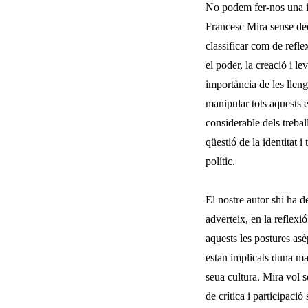
No podem fer-nos una ide
Francesc Mira sense ded
classificar com de refle
el poder, la creació i l
importància de les llengü
manipular tots aquests 
considerable dels trebal
qüestió de la identitat 
polític.
El nostre autor shi ha 
adverteix, en la reflexi
aquests les postures as
estan implicats duna ma
seua cultura. Mira vol s
de crítica i participació