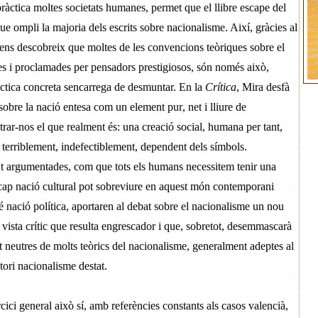
ràctica moltes societats humanes, permet que el llibre escape del
ue ompli la majoria dels escrits sobre nacionalisme. Així, gràcies al
ens descobreix que moltes de les convencions teòriques sobre el
s i proclamades per pensadors prestigiosos, són només això,
ctica concreta sencarrega de desmuntar. En la
Crítica
, Mira desfà
sobre la nació entesa com un element pur, net i lliure de
trar-nos el que realment és: una creació social, humana per tant,
 terriblement, indefectiblement, dependent dels símbols.
t argumentades, com que tots els humans necessitem tenir una
 cap nació cultural pot sobreviure en aquest món contemporani
é nació política, aportaren al debat sobre el nacionalisme un nou
vista crític que resulta engrescador i que, sobretot, desemmascarà
t neutres de molts teòrics del nacionalisme, generalment adeptes al
ori nacionalisme destat.
ici general això sí, amb referències constants als casos valencià,