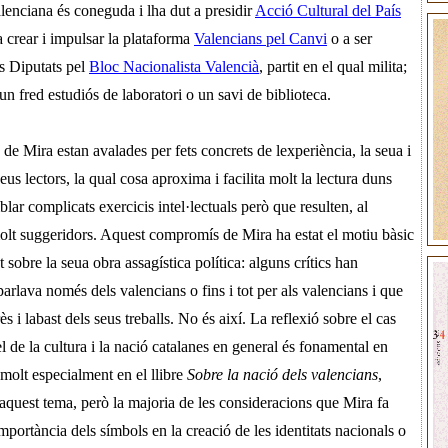
alenciana és coneguda i lha dut a presidir
Acció Cultural del País
 a crear i impulsar la plataforma
Valencians pel Canvi
o a ser
s Diputats pel
Bloc Nacionalista Valencià
, partit en el qual milita;
n fred estudiós de laboratori o un savi de biblioteca.
 de Mira estan avalades per fets concrets de lexperiència, la seua i
us lectors, la qual cosa aproxima i facilita molt la lectura duns
ar complicats exercicis intel·lectuals però que resulten, al
 molt suggeridors. Aquest compromís de Mira ha estat el motiu bàsic
 sobre la seua obra assagística política: alguns crítics han
rlava només dels valencians o fins i tot per als valencians i que
rès i labast dels seus treballs. No és així. La reflexió sobre el cas
l de la cultura i la nació catalanes en general és fonamental en
i, molt especialment en el llibre
Sobre la nació dels valencians
,
aquest tema, però la majoria de les consideracions que Mira fa
mportància dels símbols en la creació de les identitats nacionals o