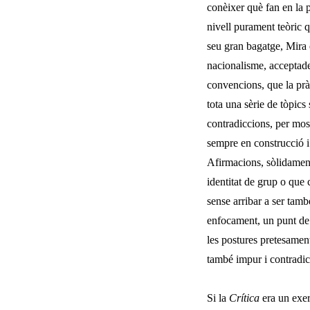
conèixer què fan en la p
nivell purament teòric q
seu gran bagatge, Mira 
nacionalisme, acceptade
convencions, que la prà
tota una sèrie de tòpics 
contradiccions, per mos
sempre en construcció i
Afirmacions, sòlidamen
identitat de grup o que
sense arribar a ser tamb
enfocament, un punt de 
les postures pretesamen
també impur i contradict
Si la
Crítica
era un exerc