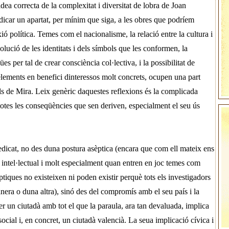
a correcta de la complexitat i diversitat de lobra de Joan
icar un apartat, per mínim que siga, a les obres que podríem
xió política. Temes com el nacionalisme, la relació entre la cultura i
evolució de les identitats i dels símbols que les conformen, la
es per tal de crear consciència col·lectiva, i la possibilitat de
elements en benefici dinteressos molt concrets, ocupen una part
ls de Mira. Leix genèric daquestes reflexions és la complicada
i totes les conseqüències que sen deriven, especialment el seu ús
dedicat, no des duna postura asèptica (encara que com ell mateix ens
ó intel·lectual i molt especialment quan entren en joc temes com
èptiques no existeixen ni poden existir perquè tots els investigadors
nera o duna altra), sinó des del compromís amb el seu país i la
er un ciutadà amb tot el que la paraula, ara tan devaluada, implica
 social i, en concret, un ciutadà valencià. La seua implicació cívica i