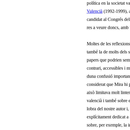
política en la societat v
Valencià
(1992-1999)
,
candidat al Congrés del
res a veure doncs, amb u
Moltes de les reflexions
també la de molts dels se
papers que podrien sembl
contrari, accessibles i
duna confusió important
considerat que Mira hi pa
això limitava molt linte
valencià i també sobre e
lobra del nostre autor 
explícitament dedicat a 
sobre, per exemple, la i