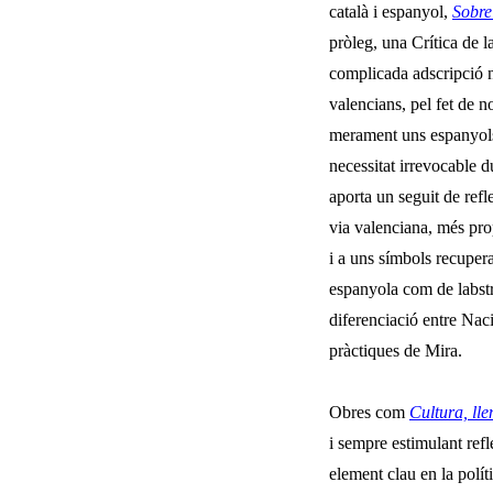
català i espanyol,
Sobre
pròleg, una Crítica de l
complicada adscripció n
valencians, pel fet de 
merament uns espanyols e
necessitat irrevocable d
aporta un seguit de ref
via valenciana, més prop
i a uns símbols recupera
espanyola com de labstr
diferenciació entre Naci
pràctiques de Mira.
Obres com
Cultura, ll
i sempre estimulant refl
element clau en la polít