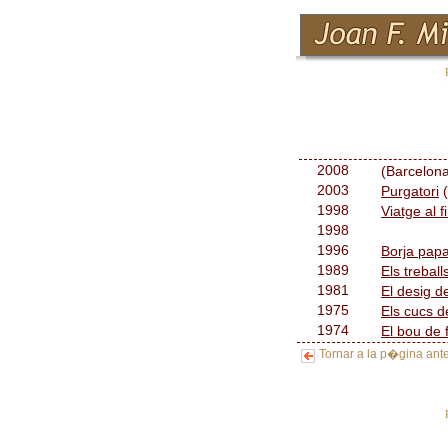
2008
(Barcelon
2003
Purgatori
(
1998
Viatge al f
1998
1996
Borja pap
1989
Els treball
1981
El desig d
1975
Els cucs d
1974
El bou de 
Tornar a la p�gina ante