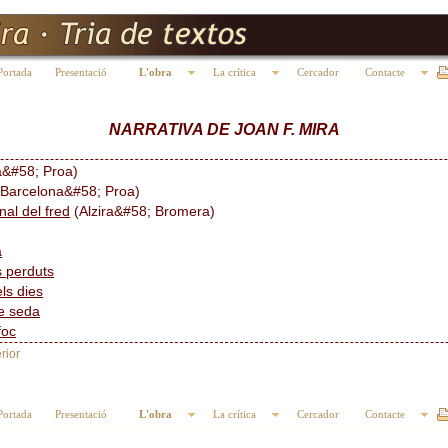
Portada
Presentació
L'obra
La crítica
Cercador
Contacte
NARRATIVA DE JOAN F. MIRA
a&#58; Proa)
Barcelona&#58; Proa)
inal del fred
(Alzira&#58; Bromera)
a
s perduts
els dies
e seda
foc
rior
Portada
Presentació
L'obra
La crítica
Cercador
Contacte