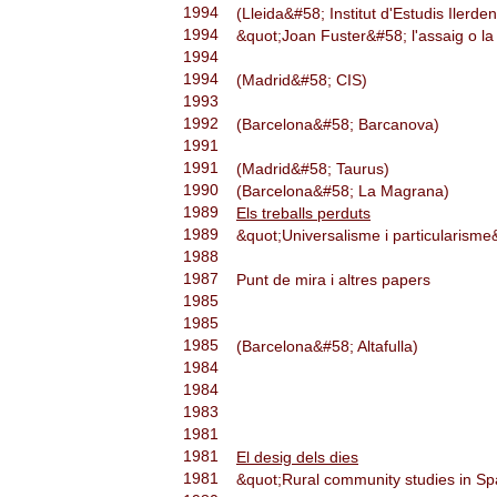
1994
(Lleida&#58; Institut d'Estudis Ilerde
1994
&quot;Joan Fuster&#58; l'assaig o la 
1994
1994
(Madrid&#58; CIS)
1993
1992
(Barcelona&#58; Barcanova)
1991
1991
(Madrid&#58; Taurus)
1990
(Barcelona&#58; La Magrana)
1989
Els treballs perduts
1989
&quot;Universalisme i particularism
1988
1987
Punt de mira i altres papers
1985
1985
1985
(Barcelona&#58; Altafulla)
1984
1984
1983
1981
1981
El desig dels dies
1981
&quot;Rural community studies in S