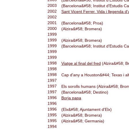
(Barcelona&#58; Institut d'Estudis Ca
2003
(Barcelona&#58; Institut d'Estudis Ca
2002
Sant Vicent Ferrer. Vida i llegenda d
2002
2001
(Barcelona&#58; Proa)
2000
(Alzira&#58; Bromera)
1999
1999
(Alzira&#58; Bromera)
1999
(Barcelona&#58; Institut d'Estudis Ca
1999
1999
1998
Viatge al final del fred
(Alzira&#58; B
1998
1998
Cap d'any a Houston&#44; Texas i alt
1997
1997
Els sorolls humans (Alzira&#58; Bro
1997
(Barcelona&#58; Destino)
1996
Borja papa
1996
1996
(Elx&#58; Ajuntament d'Elx)
1995
(Alzira&#58; Bromera)
1995
(Alzira&#58; Germania)
1994