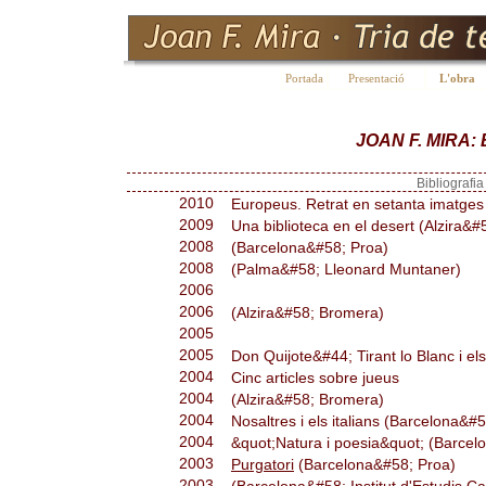
Portada
Presentació
L'obra
JOAN F. MIRA
Bibliografi
2010
Europeus. Retrat en setanta imatges
2009
Una biblioteca en el desert (Alzira&
2008
(Barcelona&#58; Proa)
2008
(Palma&#58; Lleonard Muntaner)
2006
2006
(Alzira&#58; Bromera)
2005
2005
Don Quijote&#44; Tirant lo Blanc i els
2004
Cinc articles sobre jueus
2004
(Alzira&#58; Bromera)
2004
Nosaltres i els italians (Barcelona&#5
2004
&quot;Natura i poesia&quot; (Barcel
2003
Purgatori
(Barcelona&#58; Proa)
2003