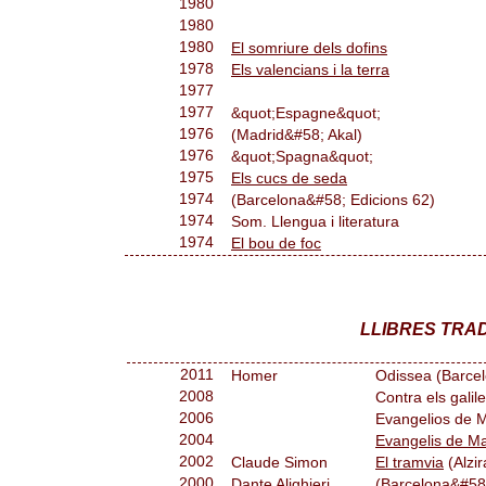
1980
1980
1980
El somriure dels dofins
1978
Els valencians i la terra
1977
1977
&quot;Espagne&quot;
1976
(Madrid&#58; Akal)
1976
&quot;Spagna&quot;
1975
Els cucs de seda
1974
(Barcelona&#58; Edicions 62)
1974
Som. Llengua i literatura
1974
El bou de foc
LLIBRES TRAD
2011
Homer
Odissea (Barce
2008
Contra els galil
2006
Evangelios de 
2004
Evangelis de M
2002
Claude Simon
El tramvia
(Alzi
2000
Dante Alighieri
(Barcelona&#58