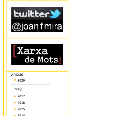
ARXIUS
2020
maig
2017
2016
juliol
2015
desembre
juny
2014