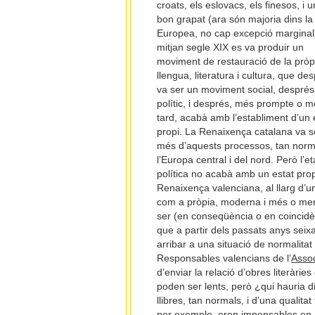
croats, els eslovacs, els finesos, i u
bon grapat (ara són majoria dins la
Europea, no cap excepció marginal
mitjan segle XIX es va produir un
moviment de restauració de la pròp
llengua, literatura i cultura, que de
va ser un moviment social, després
polític, i després, més prompte o 
tard, acabà amb l’establiment d’un 
propi. La Renaixença catalana va s
més d’aquests processos, tan norm
l’Europa central i del nord. Però l’e
política no acabà amb un estat prop
Renaixença valenciana, al llarg d’u
com a pròpia, moderna i més o menys s
ser (en conseqüència o en coincidèn
que a partir dels passats anys seixan
arribar a una situació de normalitat
Responsables valencians de l’
Assoc
d’enviar la relació d’obres literàrie
poden ser lents, però ¿qui hauria di
llibres, tan normals, i d’una qualita
per exemple, eren impensables en 