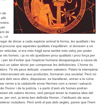
a
en de
 allò
mostra
quan
ent de
, i el
gar de donar a cada espècie animal la forma, les qualitats i les
al procurar que aquestes qualitats s’equilibren: si donaven a un
en velocitat, si era més fràgil seria també més veloç per poder
mar els homes, i ja no els quedaven prou qualitats i prou força per
 i per tal d’evitar que l’espècie humana desaparegués a causa de
adascú un saber tècnic per compensar les deficiències. L’home és
ixidors. Té els peus delicats: crearem sabaters. Pateix la intempèrie:
xí, intercanviant els seus productes, formaran una societat. Però no
rà dels seus afers, disputaran, es barallaran, aniran a la ruïna.
sar remei a la catàstrofe envia Hermes com a remei i salvació.
e l’honor i de la justícia, i a partir d’això els homes podran
eeixen els sabers tècnics, sinó perquè tenen la mateixa idea del
, per cert, ja tenia ben definida Homer, i l’atribueix als seus
siderar ciutadans. Però amb el pas dels segles, pareix que l’hem