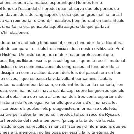
ixí ens trobem ara mateix, esperant que Hermes torne.
l fons de l’escàndol d’Heròdot quan observa que els perses de
nen davant dels de rang superior, cosa que un grec mai no faria. I
à van reimportar d’Orient, i nosaltres hem heretat en tants rituals
ís
oriental
no era pensable aquella
isagoria
de què parlava
s’hi relacionen.
derar com a etnòleg fundacional, com a fundador de la literatura
ode comparatiu— dels trets inicials de la nostra civilització. Però
 Història. Un historiador, ara mateix, és un professional que
s, llegeix llibres escrits pels col·legues, i quan té recollit material
 articles, i envia comunicacions als congressos. El fundador de la
disciplina i com a actitud davant dels fets del passat, era un bon
olives, i que es passà la vida voltant per camins i ciutats
 notes no sabem ben bé com, o retenint-ho tot en la memòria, i en
osa, com mai no se n’havia escrita cap, sobre les guerres que els
lòs el detall, ara de moda al cinema, dels tres-cents espartans de
istòria i de l’etnologia, va fer allò que abans d’ell no havia fet
 conèixer els pobles i els protagonistes, informar-se dels fets, i
Escriure per salvar la memòria. Heròdot, tal com recorda Ryszard
a herodotià del nostre temps—, “ja cap a la tardor de la vida
è s’adona que ha recollit un munt d’històries i d’informacions que es
més a la memòria i no les posa per escrit: la lluita eterna de