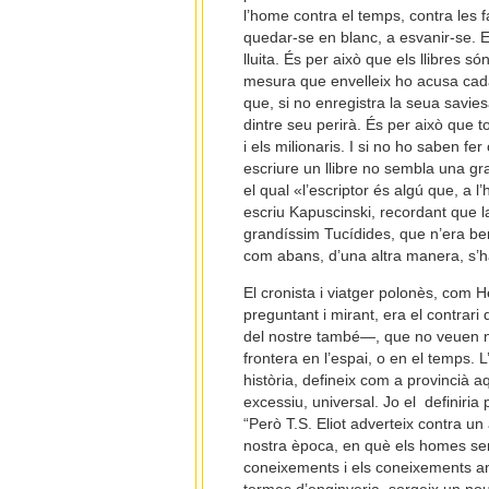
l’home contra el temps, contra les 
quedar-se en blanc, a esvanir-se. El
lluita. És per això que els llibres 
mesura que envelleix ho acusa cada
que, si no enregistra la seua savie
dintre seu perirà. És per això que tot
i els milionaris. I si no ho saben 
escriure un llibre no sembla una g
el qual «l’escriptor és algú que, a l
escriu Kapuscinski, recordant que 
grandíssim Tucídides, que n’era ben
com abans, d’una altra manera, s’ha
El cronista i viatger polonès, com 
preguntant i mirant, era el contrari 
del nostre també—, que no veuen ni
frontera en l’espai, o en el temps. L
història, defineix com a provincià aq
excessiu, universal. Jo el definiria 
“Però T.S. Eliot adverteix contra un
nostra època, en què els homes s
coneixements i els coneixements amb