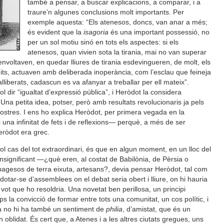
també a pensar, a buscar explicacions, a comparar, i a
traure’n algunes conclusions molt importants. Per
exemple aquesta: “Els atenesos, doncs, van anar a més;
és evident que la
isagoria
és una important possessió, no
per un sol motiu sinó en tots els aspectes: si els
atenesos, quan vivien sota la tirania, mai no van superar
envoltaven, en quedar lliures de tirania esdevingueren, de molt, els
its, actuaven amb deliberada inoperància, com l’esclau que feineja
liberats, cadascun es va afanyar a treballar per ell mateix”.
ol dir “igualtat d’expressió pública”, i Heròdot la considera
. Una petita idea, potser, però amb resultats revolucionaris ja pels
 nostres. I ens ho explica Heròdot, per primera vegada en la
i una infinitat de fets i de reflexions— perquè, a més de ser
Heròdot era grec.
vol cas del tot extraordinari, és que en algun moment, en un lloc del
 insignificant —¿què eren, al costat de Babilònia, de Pèrsia o
pagesos de terra eixuta, artesans?, devia pensar Heròdot, tal com
otar-se d’assemblees on el debat seria obert i lliure, on hi hauria
l vot que ho resoldria. Una novetat ben perillosa, un principi
ps la convicció de formar entre tots una comunitat, un cos polític, i
ania no hi ha també un sentiment de
philia
, d’amistat, que és un
tan oblidat. És cert que, a Atenes i a les altres ciutats gregues, uns