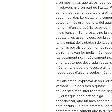
eren més
iguals
que altres, que les
ni votaven, ni eren part de l’Estat. 
compta per damunt de tot: era el no
podem oblidar. La ciutat, o la comun
potser el més gran de tots, del qua
home —d’un ciutadà lliure, evidentme
ni els bancs ni l’empresa, sinó la v
debats a les assemblees, per la conv
fa la dignitat del ciutadà, i de la p
almenys per als del bon temps repu
els romans van fer molts més negoc
fastuosament ric, impúdicament ric,
en una casa poc decorada i quasi s
més romans que atenesos, o almenys
i poderosos d’alguns segles més tard
Per als grecs, explicava Jean-Pierr
Vernant —un dels tres o quatre
hel·lenistes més intel·ligents del s
—, el fet que cada artesà siga
especialitzat, que un faça sabates,
altre escuts i un altre àmfores i ger
demostra precisament que la divisi