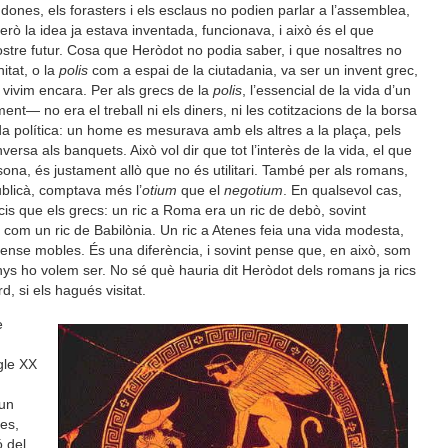
 dones, els forasters i els esclaus no podien parlar a l’assemblea,
Però la idea ja estava inventada, funcionava, i això és el que
stre futur. Cosa que Heròdot no podia saber, i que nosaltres no
itat, o la
polis
com a espai de la ciutadania, va ser un invent grec,
l vivim encara. Per als grecs de la
polis
, l’essencial de la vida d’un
nt— no era el treball ni els diners, ni les cotitzacions de la borsa
ida política: un home es mesurava amb els altres a la plaça, pels
ersa als banquets. Això vol dir que tot l’interès de la vida, el que
ersona, és justament allò que no és utilitari. També per als romans,
blicà, comptava més l’
otium
que el
negotium
. En qualsevol cas,
is que els grecs: un ric a Roma era un ric de debò, sovint
 com un ric de Babilònia. Un ric a Atenes feia una vida modesta,
ense mobles. És una diferència, i sovint pense que, en això, som
 ho volem ser. No sé què hauria dit Heròdot dels romans ja rics
, si els hagués visitat.
e
egle XX
 un
res,
ó del