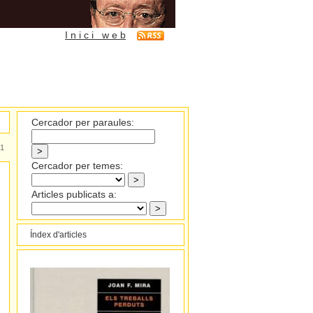
I n i c i w e b
Cercador per paraules:
1
Cercador per temes:
Articles publicats a:
Índex d'articles