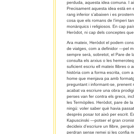
perduda, aquesta idea comuna. I a
Precisament aquesta idea està en e
rang inferior s’abaixen i es proster
cosa que els romans de l’imperi tard
monàrquics i religiosos. En cap pa
Heròdot, ni cap dels conceptes que 
Ara mateix, Heròdot el podem consi
de viatges, com a definidor —pel mèt
sempre serà, sobretot, el Pare de la
consulta els arxius o les hemeroteque
suficient escriu ell mateix llibres o
història com a forma escrita, com a 
home que menjava pa amb formatge i 
preguntant i informant-se, prenent
acabat va escriure una obra prodigi
perses van fer contra els grecs, inc
les Termòpiles. Heròdot, pare de la h
ningú: voler saber què havia passat,
després posar tot això per escrit. 
Kapuscinski —potser el gran cronist
decideix d’escriure un llibre, perqu
perdran sense remei si les confia no