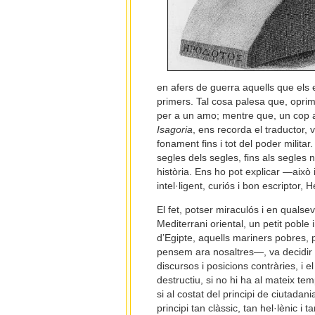
en afers de guerra aquells que els 
primers. Tal cosa palesa que, oprim
per a un amo; mentre que, un cop al
Isagoria
, ens recorda el traductor, v
fonament fins i tot del poder militar
segles dels segles, fins als segles
història. Ens ho pot explicar —això 
intel·ligent, curiós i bon escriptor, 
El fet, potser miraculós i en qualse
Mediterrani oriental, un petit poble
d’Egipte, aquells mariners pobres, 
pensem ara nosaltres—, va decidir d
discursos i posicions contràries, i e
destructiu, si no hi ha al mateix tem
si al costat del principi de ciutad
principi tan clàssic, tan hel·lènic i 