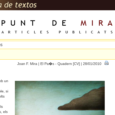
26
Joan F. Mira | El Pa�s - Quadern [CV] | 28/01/2010
amb un
le, si
lts
ls
, els