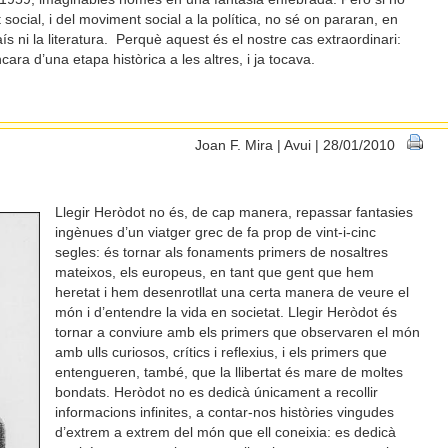
social, i del moviment social a la política, no sé on pararan, en
s ni la literatura. Perquè aquest és el nostre cas extraordinari:
ra d’una etapa històrica a les altres, i ja tocava.
Joan F. Mira | Avui | 28/01/2010
Llegir Heròdot no és, de cap manera, repassar fantasies
ingènues d’un viatger grec de fa prop de vint-i-cinc
segles: és tornar als fonaments primers de nosaltres
mateixos, els europeus, en tant que gent que hem
heretat i hem desenrotllat una certa manera de veure el
món i d’entendre la vida en societat. Llegir Heròdot és
tornar a conviure amb els primers que observaren el món
amb ulls curiosos, crítics i reflexius, i els primers que
entengueren, també, que la llibertat és mare de moltes
bondats. Heròdot no es dedicà únicament a recollir
informacions infinites, a contar-nos històries vingudes
d’extrem a extrem del món que ell coneixia: es dedicà