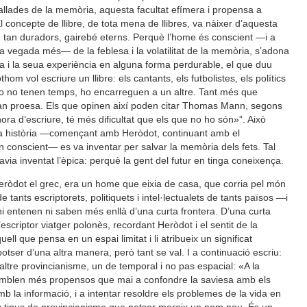
fallades de la memòria, aquesta facultat efímera i propensa a
 concepte de llibre, de tota mena de llibres, va nàixer d’aquesta
són tan duradors, gairebé eterns. Perquè l’home és conscient —i a
 vegada més— de la feblesa i la volatilitat de la memòria, s’adona
sa i la seua experiència en alguna forma perdurable, el que duu
hom vol escriure un llibre: els cantants, els futbolistes, els polítics
fer o no tenen temps, ho encarreguen a un altre. Tant més que
ran proesa. Els que opinen així poden citar Thomas Mann, segons
’hora d’escriure, té més dificultat que els que no ho són»”. Això
la història —començant amb Heròdot, continuant amb el
 conscient— es va inventar per salvar la memòria dels fets. Tal
via inventat l’èpica: perquè la gent del futur en tinga coneixença.
Heròdot el grec, era un home que eixia de casa, que corria pel món
de tants escriptorets, politiquets i intel·lectualets de tants països —i
 entenen ni saben més enllà d’una curta frontera. D’una curta
’escriptor viatger polonès, recordant Heròdot i el sentit de la
uell que pensa en un espai limitat i li atribueix un significat
potser d’una altra manera, però tant se val. I a continuació escriu:
 altre provincianisme, un de temporal i no pas espacial: «A la
emblen més propensos que mai a confondre la saviesa amb els
 la informació, i a intentar resoldre els problemes de la vida en