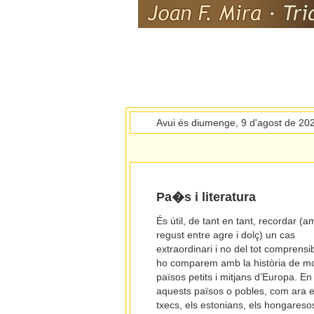
Avui és diumenge, 9 d'agost de 20
Pa�s i literatura
És útil, de tant en tant, recordar (
regust entre agre i dolç) un cas
extraordinari i no del tot comprensib
ho comparem amb la història de mo
països petits i mitjans d’Europa. En
aquests països o pobles, com ara e
txecs, els estonians, els hongaresos