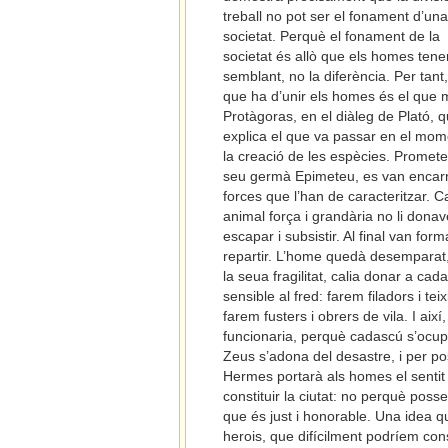
treball no pot ser el fonament d’un
societat. Perquè el fonament de la
societat és allò que els homes ten
semblant, no la diferència. Per tant,
que ha d’unir els homes és el que 
Protàgoras, en el diàleg de Plató, 
explica el que va passar en el mom
la creació de les espècies. Prometeu
seu germà Epimeteu, es van encarre
forces que l’han de caracteritzar. C
animal força i grandària no li donav
escapar i subsistir. Al final van for
repartir. L’home quedà desemparat,
la seua fragilitat, calia donar a c
sensible al fred: farem filadors i te
farem fusters i obrers de vila. I ai
funcionaria, perquè cadascú s’ocupa
Zeus s’adona del desastre, i per po
Hermes portarà als homes el sentit d
constituir la ciutat: no perquè poss
que és just i honorable. Una idea que
herois, que difícilment podríem con