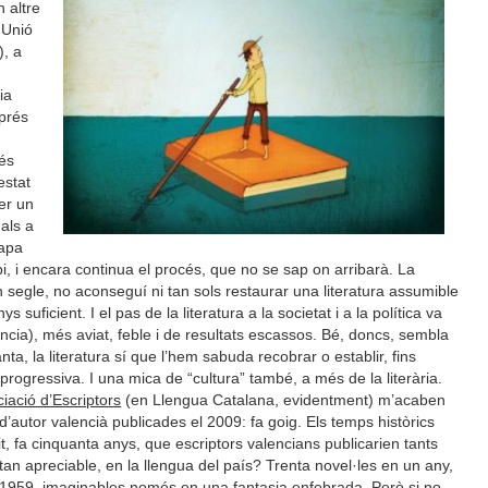
n altre
 Unió
), a
ia
sprés
més
estat
er un
als a
tapa
i, i encara continua el procés, que no se sap on arribarà. La
n segle, no aconseguí ni tan sols restaurar una literatura assumible
uficient. I el pas de la literatura a la societat i a la política va
cia), més aviat, feble i de resultats escassos. Bé, doncs, sembla
ta, la literatura sí que l’hem sabuda recobrar o establir, fins
 progressiva. I una mica de “cultura” també, a més de la literària.
iació d’Escriptors
(en Llengua Catalana, evidentment) m’acaben
s d’autor valencià publicades el 2009: fa goig. Els temps històrics
t, fa cinquanta anys, que escriptors valencians publicarien tants
t tan apreciable, en la llengua del país? Trenta novel·les en un any,
1959, imaginables només en una fantasia enfebrada. Però si no