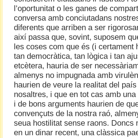
l’oportunitat o les ganes de comparti
conversa amb conciutadans nostres 
diferents que arriben a ser rigoros
així passa que, sovint, suposem que
les coses com que és (i certament h
tan democràtica, tan lògica i tan aju
etcètera, hauria de ser necessària
almenys no impugnada amb virulènc
haurien de veure la realitat del paí
nosaltres, i que en tot cas amb una
i de bons arguments haurien de que
convençuts de la nostra raó, almeny
seua hostilitat sense raons. Doncs 
en un dinar recent, una clàssica pa