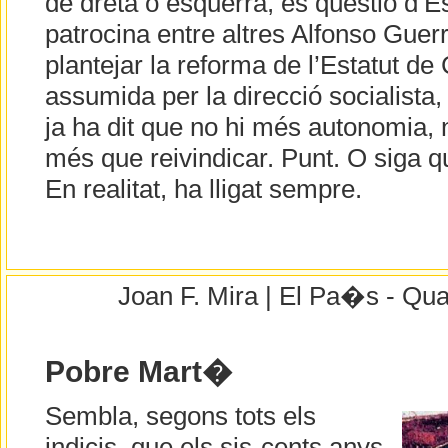
de dreta o esquerra, és qüestió d’E
patrocina entre altres Alfonso Guer
plantejar la reforma de l’Estatut de
assumida per la direcció socialista,
ja ha dit que no hi més autonomia, n
més que reivindicar. Punt. O siga que
En realitat, ha lligat sempre.
Joan F. Mira | El Pa�s - Qua
Pobre Mart�
Sembla, segons tots els
indicis, que els sis-cents anys