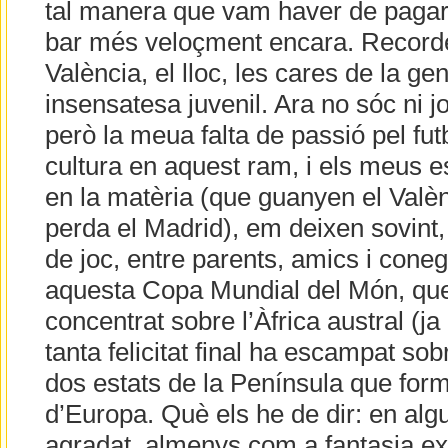
tal manera que vam haver de pagar 
bar més veloçment encara. Recorde
València, el lloc, les cares de la gen
insensatesa juvenil. Ara no sóc ni jo
però la meua falta de passió pel fu
cultura en aquest ram, i els meus 
en la matèria (que guanyen el Valèn
perda el Madrid), em deixen sovint,
de joc, entre parents, amics i cone
aquesta Copa Mundial del Món, que
concentrat sobre l’Àfrica austral (ja
tanta felicitat final ha escampat so
dos estats de la Península que form
d’Europa. Què els he de dir: en al
agradat, almenys com a fantasia ex