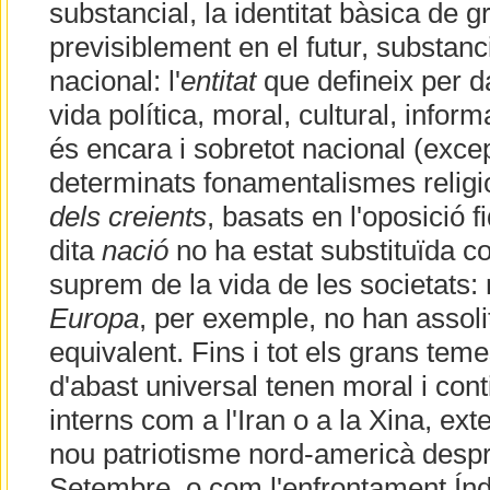
substancial, la identitat bàsica de g
previsiblement en el futur, substan
nacional: l'
entitat
que defineix per d
vida política, moral, cultural, inform
és encara i sobretot nacional (excep
determinats fonamentalismes religi
dels creients
, basats en l'oposició fi
dita
nació
no ha estat substituïda c
suprem de la vida de les societats: 
Europa
, per exemple, no han assolit
equivalent. Fins i tot els grans te
d'abast universal tenen moral i cont
interns com a l'Iran o a la Xina, ext
nou patriotisme nord-americà despr
Setembre, o com l'enfrontament Índ