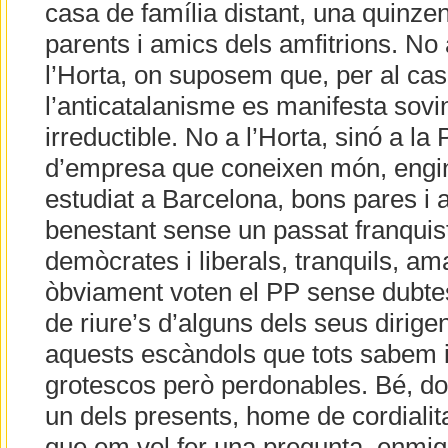
casa de família distant, una quinze
parents i amics dels amfitrions. No 
l’Horta, on suposem que, per al ca
l’anticatalanisme es manifesta sov
irreductible. No a l’Horta, sinó a l
d’empresa que coneixen món, engi
estudiat a Barcelona, bons pares i a
benestant sense un passat franquis
demòcrates i liberals, tranquils, am
òbviament voten el PP sense dubtes
de riure’s d’alguns dels seus dirig
aquests escàndols que tots sabem i
grotescos però perdonables. Bé, don
un dels presents, home de cordialit
que em vol fer una pregunta, enmig 