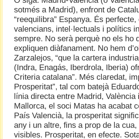
O siga: Madrid-València (o Valènci
sotmés a Madrid), enfront de Catalu
“reequilibra” Espanya. És perfecte, é
valencians, intel·lectuals i polítics
sempre. No serà perquè no els ho d
expliquen diàfanament. No hem d’ob
Zarzalejos, “que la cartera industri
(Indra, Enagás, Iberdrola, Iberia) of
Criteria catalana”. Més claredat, im
Prosperitat”, tal com batejà Eduard
línia directa entre Madrid, València 
Mallorca, el soci Matas ha acabat 
País Valencià, la prosperitat signif
any i un altre, fins a prop de la cua,
visibles. Prosperitat, en efecte. Sot