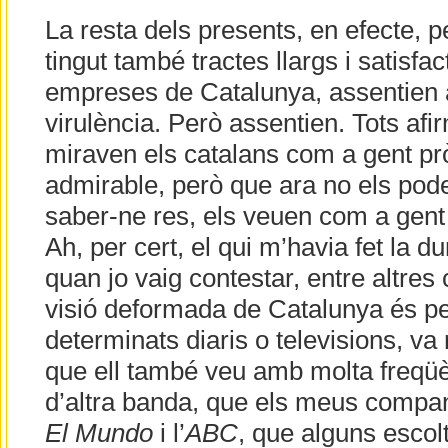
La resta dels presents, en efecte, 
tingut també tractes llargs i satisfa
empreses de Catalunya, assentien
virulència. Però assentien. Tots af
miraven els catalans com a gent pr
admirable, però que ara no els pode
saber-ne res, els veuen com a gent 
Ah, per cert, el qui m’havia fet la d
quan jo vaig contestar, entre altres
visió deformada de Catalunya és 
determinats diaris o televisions, v
que ell també veu amb molta freqüè
d’altra banda, que els meus compan
El Mundo
i l’
ABC
, que alguns escol