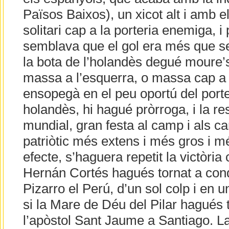
Països Baixos), un xicot alt i amb e
solitari cap a la porteria enemiga, 
semblava que el gol era més que se
la bota de l’holandès degué moure’
massa a l’esquerra, o massa cap a b
ensopegà en el peu oportú del porte
holandès, hi hagué pròrroga, i la re
mundial, gran festa al camp i als ca
patriòtic més extens i més gros i m
efecte, s’haguera repetit la victòria 
Hernán Cortés hagués tornat a conq
Pizarro el Perú, d’un sol colp i en 
si la Mare de Déu del Pilar hagués 
l’apòstol Sant Jaume a Santiago. La h