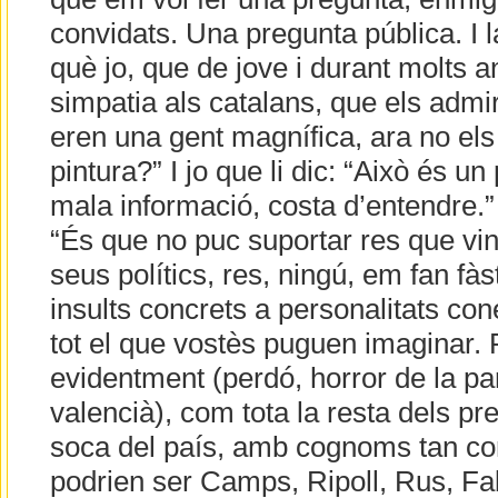
convidats. Una pregunta pública. I l
què jo, que de jove i durant molts a
simpatia als catalans, que els adm
eren una gent magnífica, ara no els
pintura?” I jo que li dic: “Això és u
mala informació, costa d’entendre.” I
“És que no puc suportar res que vin
seus polítics, res, ningú, em fan fàs
insults concrets a personalitats co
tot el que vostès puguen imaginar. P
evidentment (perdó, horror de la pa
valencià), com tota la resta dels pr
soca del país, amb cognoms tan c
podrien ser Camps, Ripoll, Rus, Fa