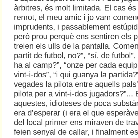
àrbitres, és molt limitada. El cas és
remot, el meu amic i jo vam començ
imprudents, i passablement estúpids
però prou perquè ens sentiren els 
treien els ulls de la pantalla. Come
partit de futbol, no?”, “sí, de futbol”
ha al camp?”, “onze per cada equip”,
vint-i-dos”, “i qui guanya la partida?
vegades la pilota entre aquells pal
pilota per a vint-i-dos jugadors?”...
aquestes, idioteses de poca substà
era d’esperar (i era el que esperàv
del local primer ens miraven de tra
feien senyal de callar, i finalment