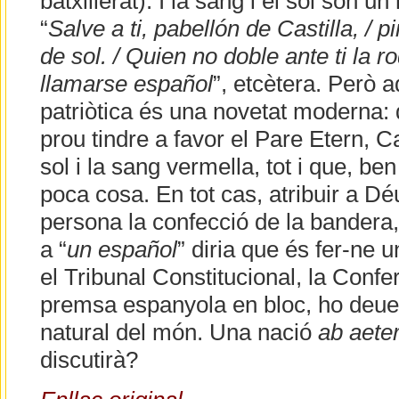
batxillerat). I la sang i el sol són u
“
Salve a ti, pabellón de Castilla, / 
de sol. / Quien no doble ante ti la r
llamarse español
”, etcètera. Però 
patriòtica és una novetat moderna:
prou tindre a favor el Pare Etern, Ca
sol i la sang vermella, tot i que, be
poca cosa. En tot cas, atribuir a D
persona la confecció de la bandera, 
a “
un español
” diria que és fer-ne 
el Tribunal Constitucional, la Confer
premsa espanyola en bloc, ho deue
natural del món. Una nació
ab aete
discutirà?