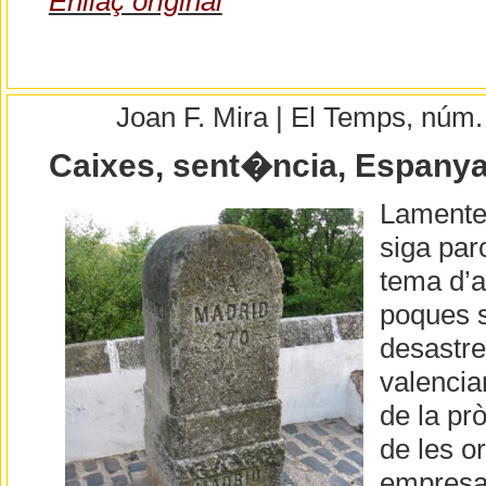
Enllaç original
Joan F. Mira | El Temps, núm
Caixes, sent�ncia, Espany
Lamente 
siga par
tema d’a
poques 
desastre
valencia
de la pr
de les o
empresar