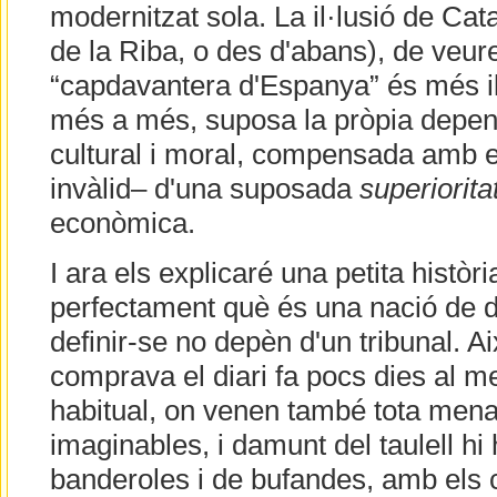
modernitzat sola. La il·lusió de Cat
de la Riba, o des d'abans), de veur
“capdavantera d'Espanya” és més il·
més a més, suposa la pròpia depen
cultural i moral, compensada amb 
invàlid– d'una suposada
superiorita
econòmica.
I ara els explicaré una petita històr
perfectament què és una nació de d
definir-se no depèn d'un tribunal. A
comprava el diari fa pocs dies al m
habitual, on venen també tota men
imaginables, i damunt del taulell hi
banderoles i de bufandes, amb els 