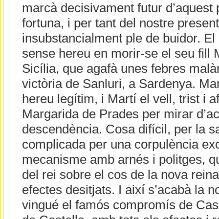
marcà decisivament futur d’aquest p
fortuna, i per tant del nostre present
insubstancialment ple de buidor. El
sense hereu en morir-se el seu fill M
Sicília, que agafà unes febres malà
victòria de Sanluri, a Sardenya. Mart
hereu legítim, i Martí el vell, trist i
Margarida de Prades per mirar d’a
descendència. Cosa difícil, per la s
complicada per una corpulència exc
mecanisme amb arnés i politges, qu
del rei sobre el cos de la nova rein
efectes desitjats. I així s’acabà la n
vingué el famós compromís de Casp