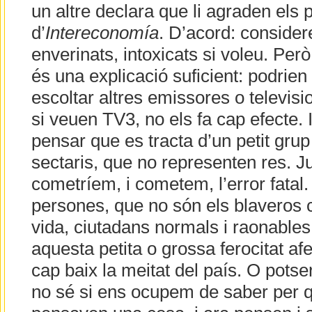
un altre declara que li agraden els
d’
Intereconomía
. D’acord: conside
enverinats, intoxicats si voleu. Per
és una explicació suficient: podrien l
escoltar altres emissores o televisio
si veuen TV3, no els fa cap efecte. 
pensar que es tracta d’un petit grup
sectaris, que no representen res. J
cometríem, i cometem, l’error fatal
persones, que no són els blaveros cl
vida, ciutadans normals i raonables,
aquesta petita o grossa ferocitat af
cap baix la meitat del país. O potse
no sé si ens ocupem de saber per q