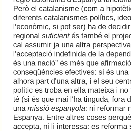
Però el catalanisme (com a hipotèt
diferents catalanismes polítics, ideolò
l'econòmic, si pot ser) ha de decidi
regional
suficient
és també el project
cal assumir ja una altra perspectiv
l'acceptació indefinida de la depen
és una nació” és més que afirmació 
conseqüències efectives: si és una 
alhora part d'una altra, i el seu cent
polític es troba en ella mateixa i no
té (si és que mai l'ha tinguda, fora 
una
missió espanyola
: ni reformar 
Espanya. Entre altres coses perqu
accepta, ni li interessa: es reforma s