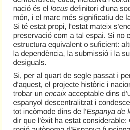
nació és el
locus
definitori d'una so
món, i el marc més significatiu de la
Si té estat propi, l'estat mateix s'e
preservació com a tal espai. Si no e
estructura equivalent o suficient: a
la dependència, la submissió i la s
desiguals.
Si, per al quart de segle passat i p
d'aquest, el projecte històric i naci
trobar un
encaix
acceptable dins d'u
espanyol descentralitzat i condesce
tot incòmode dins de l'
Espanya de 
dir que l'èxit ha estat considerable
regió autònoma d'Espanya funciona 