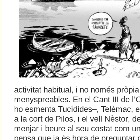
activitat habitual, i no només pròpi
menyspreables. En el Cant III de l’
ho esmenta Tucídides–, Telèmac, el f
a la cort de Pilos, i el vell Nèstor, 
menjar i beure al seu costat com u
pensa que ja és hora de preguntar qu