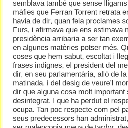
semblava també que sense lligams 
màfies que Ferran Torrent retrata en
havia de dir, quan feia proclames s
Furs, i afirmava que ens estimava 
presidència arribaria a ser tan exem
en algunes matèries potser més. Q
coses que hem sabut, escoltat i lle
frases indignes, el president del m
dir, en seu parlamentària, allò de l
matinada, i del desig de veure’l mor
dir que alguna cosa molt important 
desintegrat. I que ha perdut el resp
ocupa. Tan poc respecte com pel paí
seus predecessors han administrat, 
ser malenconia meua de tardor, de