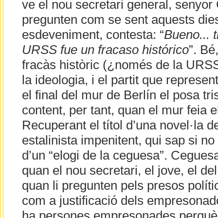
ve el nou secretari general, senyor C
pregunten com se sent aquests die
esdeveniment, contesta: “
Bueno... t
URSS fue un fracaso histórico
”. Bé
fracàs històric (¿només de la URSS,
la ideologia, i el partit que represe
el final del mur de Berlín el posa tr
content, per tant, quan el mur feia 
Recuperant el títol d’una novel·la 
estalinista impenitent, qui sap si n
d’un “elogi de la ceguesa”. Cegues
quan el nou secretari, el jove, el de
quan li pregunten pels presos polít
com a justificació dels empresonad
ha persones empresonades perquè 