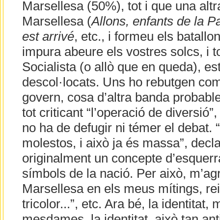
Marsellesa (50%), tot i que una alt
Marsellesa (
Allons, enfants de la Pat
est arrivé
, etc., i formeu els batall
impura abeure els vostres solcs, i tot
Socialista (o allò que en queda), e
descol·locats. Uns ho rebutgen co
govern, cosa d’altra banda probable
tot criticant “l’operació de diversió”
no ha de defugir ni témer el debat. 
molestos, i això ja és massa”, decla
originalment un concepte d’esquerra
símbols de la nació. Per això, m’ag
Marsellesa en els meus mítings, rei
tricolor...”, etc. Ara bé, la identitat,
mesdames, la identitat, això tan ant