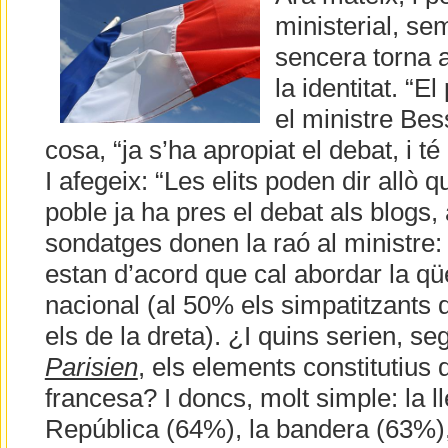
ministerial, s
sencera torna a
la identitat. “E
el ministre Bes
cosa, “ja s’ha apropiat el debat, i té
I afegeix: “Les elits poden dir allò 
poble ja ha pres el debat als blogs, a
sondatges donen la raó al ministre:
estan d’acord que cal abordar la qüe
nacional (al 50% els simpatitzants 
els de la dreta). ¿I quins serien, s
Parisien
, els elements constitutius 
francesa? I doncs, molt simple: la l
República (64%), la bandera (63%), l