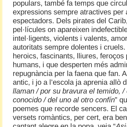
populars, també fa temps que circu
expressions sempre atractives per a
espectadors. Dels pirates del Carib,
pel·lícules on apareixen indefectib
intel·ligents, violents i valents, a
autoritats sempre dolentes i cruels
heroics, fascinants, lliures, feroços
humans, i que desperten més admira
repugnància per la faena que fan. 
antic, i jo a l’escola ja aprenia allò d
llaman / por su bravura el temido, /
conocido / del uno al otro confín
” q
poemes que recorde sencers. El cap
versets romàntics, per cert, era ben
cantant alegre en la popa, veia “
Asi