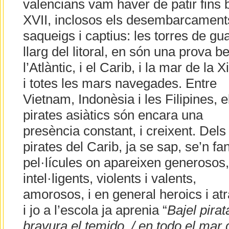
valencians vam haver de patir fins b
XVII, inclosos els desembarcament
saqueigs i captius: les torres de guar
llarg del litoral, en són una prova be
l’Atlà
ntic, i el Carib, i la mar de la X
i totes les mars navegades. Entre
Vietnam, Indonèsia i les Filipines, e
pirates asiàtics són encara una
presència constant, i creixent. Dels
pirates del Carib, ja se sap, se’n fa
pel·lícules on apareixen generosos,
intel·ligents, violents i valents,
amorosos, i en general heroics i atr
i jo a l’escola ja aprenia “
Bajel pirat
bravura el temido, / en todo el mar 