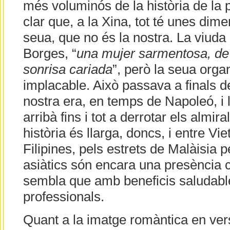
més voluminós de la història de la p
clar que, a la Xina, tot té unes dime
seua, que no és la nostra. La viuda
Borges, “
una mujer sarmentosa, de
sonrisa cariada
”, però la seua orga
implacable. Això passava a finals de
nostra era, en temps de Napoleó, i l
arribà fins i tot a derrotar els almira
història és llarga, doncs, i entre Vi
Filipines, pels estrets de Malàisia pe
asiàtics són encara una presència co
sembla que amb beneficis saludabl
professionals.
Quant a la imatge romàntica en vers