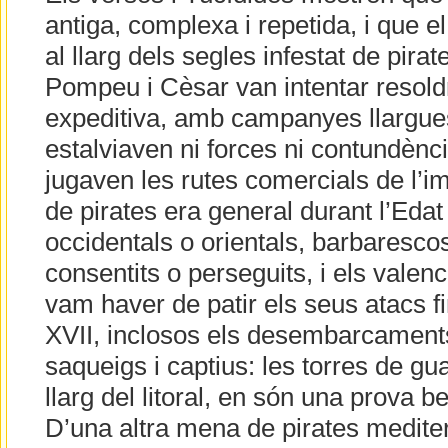
antiga, complexa i repetida, i que e
al llarg dels segles infestat de pir
Pompeu i Cèsar van intentar resold
expeditiva, amb campanyes llargues 
estalviaven ni forces ni contundènci
jugaven les rutes comercials de l’i
de pirates era general durant l’Edat
occidentals o orientals, barbaresc
consentits o perseguits, i els valen
vam haver de patir els seus atacs fi
XVII, inclosos els desembarcament
saqueigs i captius: les torres de guar
llarg del litoral, en són una prova b
D’una altra mena de pirates medite