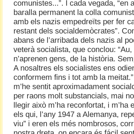
comunistes...”. I cada vegada, “en a
baralla permanent la colla comunis
amb els nazis empedreïts per fer cal
restant dels socialdemòcrates”. Com
abans de l’arribada dels nazis al p
veterà socialista, que conclou: “Au,
n’aprenen gens, de la història. Semp
A nosaltres els socialistes ens odie
conformem fins i tot amb la meitat.
m’he sentit aproximadament sociald
per raons molt substancials, mai no
llegir això m’ha reconfortat, i m’ha e
els qui, l’any 1947 a Alemanya, repe
viu” i eren els més nombrosos, corr
nostra dreta, on encara és fácil sent