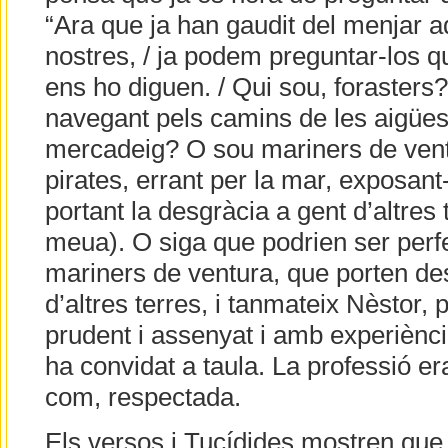
“Ara que ja han gaudit del menjar 
nostres, / ja podem preguntar-los 
ens ho diguen. / Qui sou, forasters
navegant pels camins de les aigües
mercadeig? O sou mariners de ventu
pirates, errant per la mar, exposant-
portant la desgràcia a gent d’altres 
meua). O siga que podrien ser perf
mariners de ventura, que porten des
d’altres terres, i tanmateix Nèstor, 
prudent i assenyat i amb experiència,
ha convidat a taula. La professió er
com, respectada.
Els versos i Tucídides mostren que l