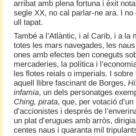
arribat amb plena fortuna i èxit nota
segle XX, no cal parlar-ne ara. I n
ull tapat.
També a l’Atlàntic, i al Carib, i a la 
totes les mars navegades, les naus 
ones amb efectes ben coneguts sobr
mercaderies, la política i l’economia
les flotes reials o imperials. I sobre 
aquell llibre fascinant de Borges,
Hi
infamia
, un dels personatges exem
Ching
, pirata
, que, per votació d’un
d’accionistes i després de l’enveri
un plat d’erugues amb arròs, dirigia 
centes naus i quaranta mil tripulan