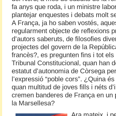
fa anys que roda, i un ministre labo
plantejar enquestes i debats molt s
A França, ja ho saben vostés, aque
regularment objecte de reflexions pr
d’autors saberuts, de filosofies divers
projectes del govern de la Repúbli
francès?, es pregunten fins i tot e
Tribunal Constitucional, quan han d
estatut d’autonomia de Còrsega per
l’expressió “poble cors”. ¿Quina és 
quan multitud de joves fills i néts 
cremen banderes de França en un par
la Marsellesa?
Ara mateix, i pe