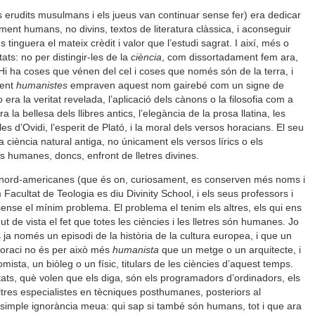
s erudits musulmans i els jueus van continuar sense fer) era dedicar
ment humans, no divins, textos de literatura clàssica, i aconseguir
 tinguera el mateix crèdit i valor que l’estudi sagrat. I així, més o
ts: no per distingir-les de la
ciència
, com dissortadament fem ara,
s. Hi ha coses que vénen del cel i coses que només són de la terra, i
ment
humanistes
empraven aquest nom gairebé com un signe de
era la veritat revelada, l’aplicació dels cànons o la filosofia com a
 la bellesa dels llibres antics, l’elegància de la prosa llatina, les
les d’Ovidi, l’esperit de Plató, i la moral dels versos horacians. El seu
 ciència natural antiga, no únicament els versos lírics o els
s humanes, doncs, enfront de lletres divines.
o nord-americanes (que és on, curiosament, es conserven més noms i
 Facultat de Teologia es diu Divinity School, i els seus professors i
sense el mínim problema. El problema el tenim els altres, els qui ens
de vista el fet que totes les ciències i les lletres són humanes. Jo
a només un episodi de la història de la cultura europea, i que un
d’Horaci no és per això més
humanista
que un metge o un arquitecte, i
ta, un biòleg o un físic, titulars de les ciències d’aquest temps.
tats, què volen que els diga, són els programadors d’ordinadors, els
ltres especialistes en tècniques posthumanes, posteriors al
er simple ignorància meua: qui sap si també són humans, tot i que ara