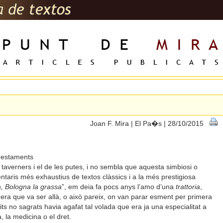
Joan F. Mira | El Pa�s | 28/10/2015
s estaments
els taverners i el de les putes, i no sembla que aquesta simbiosi o
taris més exhaustius de textos clàssics i a la més prestigiosa
a, Bologna la grassa
”, em deia fa pocs anys l’amo d’una
trattoria
,
ra que va ser allà, o això pareix, on van parar esment per primera
its no sagrats havia agafat tal volada que era ja una especialitat a
, la medicina o el dret.