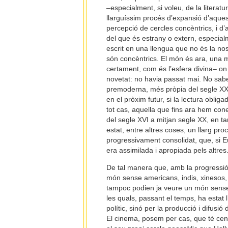
–especialment, si voleu, de la literatu
llarguíssim procés d’expansió d’aques
percepció de cercles concèntrics, i d’
del que és estrany o extern, especial
escrit en una llengua que no és la nos
són concèntrics. El món és ara, una m
certament, com és l’esfera divina– on l
novetat: no havia passat mai. No sab
premoderna, més pròpia del segle XXI
en el pròxim futur, si la lectura obligada
tot cas, aquella que fins ara hem con
del segle XVI a mitjan segle XX, en tan
estat, entre altres coses, un llarg pro
progressivament consolidat, que, si Eu
era assimilada i apropiada pels altres
De tal manera que, amb la progressió 
món sense americans, indis, xinesos, 
tampoc podien ja veure un món sense
les quals, passant el temps, ha estat 
polític, sinó per la producció i difus
El cinema, posem per cas, que té ce