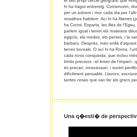
el seu propi cercle geogràfic que Holl
hi ha hagut entremig. Comencem, doncs
per un extrem i mor cada dia per l’alt
nosaltres habitem. Ací hi ha Atenes (p
ha Corint, Esparta, les illes de l’Egeu, 
parlem igual i tenim els mateixos déus
egipcis, els medes, els perses, i la 
bàrbars. Després, més enllà d’aquest 
terres boreals. O ací hi ha Roma, l’u
cada nova conquesta, que inclou més i
límits precisos –el
limes
de l’imperi– 
és precari, innecessari, i sovint peril
difícilment pensable. Llavors,
escriure
tantes coses que van fer els grecs p
Una q�esti� de perspectiv