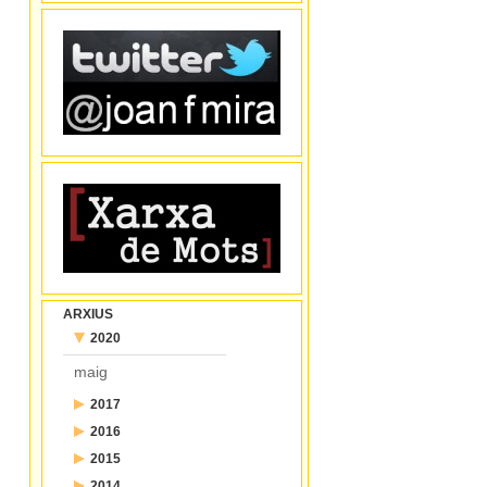
ARXIUS
2020
maig
2017
2016
juliol
2015
desembre
juny
2014