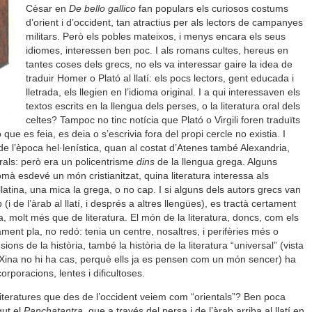
Cèsar en
De bello gallico
fan populars els curiosos costums
d’orient i d’occident, tan atractius per als lectors de campanyes
militars. Però els pobles mateixos, i menys encara els seus
idiomes, interessen ben poc. I als romans cultes, hereus en
tantes coses dels grecs, no els va interessar gaire la idea de
traduir Homer o Plató al llatí: els pocs lectors, gent educada i
lletrada, els llegien en l’idioma original. I a qui interessaven els
textos escrits en la llengua dels perses, o la literatura oral dels
celtes? Tampoc no tinc notícia que Plató o Virgili foren traduïts
 que es feia, es deia o s’escrivia fora del propi cercle no existia. I
de l’època hel·lenística, quan al costat d’Atenes també Alexandria,
rals: però era un policentrisme
dins
de la llengua grega. Alguns
à esdevé un món cristianitzat, quina literatura interessa als
llatina, una mica la grega, o no cap. I si alguns dels autors grecs van
b (i de l’àrab al llatí, i després a altres llengües), es tractà certament
a, molt més que de literatura. El món de la literatura, doncs, com els
ent pla, no redó: tenia un centre, nosaltres, i perifèries més o
ns de la història, també la història de la literatura “universal” (vista
a Xina no hi ha cas, perquè ells ja es pensen com un món sencer) ha
orporacions, lentes i dificultoses.
iteratures que des de l’occident veiem com “orientals”? Ben poca
gut el
Panchatantra
, que a través del persa i de l’àrab arriba al llatí en