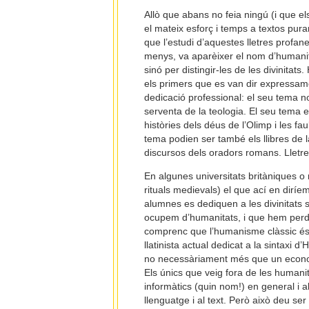
Allò que abans no feia ningú (i que el
el mateix esforç i temps a textos pura
que l’estudi d’aquestes lletres profanes
menys, va aparèixer el nom d’humanita
sinó per distingir-les de les divinitat
els primers que es van dir expressa
dedicació professional: el seu tema no 
serventa de la teologia. El seu tema era
històries dels déus de l’Olimp i les fau
tema podien ser també els llibres de la
discursos dels oradors romans. Lletre
En algunes universitats britàniques 
rituals medievals) el que ací en diríem
alumnes es dediquen a les divinitats 
ocupem d’humanitats, i que hem perdut 
comprenc que l’humanisme clàssic és j
llatinista actual dedicat a la sintaxi 
no necessàriament més que un economis
Els únics que veig fora de les humani
informàtics (quin nom!) en general i a
llenguatge i al text. Però això deu s