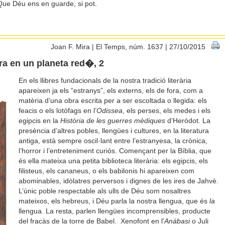
 Que Déu ens en guarde, si pot.
Joan F. Mira | El Temps, núm. 1637 | 27/10/2015
tura en un planeta red�, 2
En els llibres fundacionals de la nostra tradició literària
apareixen ja els “estranys”, els externs, els de fora, com a
matèria d’una obra escrita per a ser escoltada o llegida: els
feacis o els lotòfags en l’
Odissea
, els perses, els medes i els
egipcis en la
Història de les guerres mèdiques
d’Heròdot. La
presència d’altres pobles, llengües i cultures, en la literatura
antiga, està sempre oscil·lant entre l’estranyesa, la crònica,
l’horror i l’entreteniment curiós. Començant per la Bíblia, que
és ella mateixa una petita biblioteca literària: els egipcis, els
filisteus, els cananeus, o els babilonis hi apareixen com
abominables, idòlatres perversos i dignes de les ires de Jahvè.
L’únic poble respectable als ulls de Déu som nosaltres
mateixos, els hebreus, i Déu parla la nostra llengua, que és
la
llengua. La resta, parlen llengües incomprensibles, producte
del fracàs de la torre de Babel. Xenofont en l’
Anàbasi
o Juli