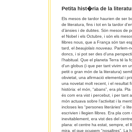
Petita hist�ria de la litera
Els mesos de tardor haurien de ser b
de literatura, fins i tot en la tardor d
d’ànsies i de dubtes. Són mesos de pre
el Nobel i els Octubre, i són els meso
llibres nous, que a França són tan e
tard, el
beaujolais nouveau
. Parlem-n
doncs, i si pot ser des d’una perspect
l’habitual. Que el planeta Terra té la 
d’un globus (i que per tant vivim en u
petit o gran món de la literatura) sem
obvietat, una afirmació elemental i pr
una novetat molt recent, i el resultat f
història: el món, “abans”, era pla. Pla
és com era vist i percebut, i per tant a
món actuava sobre l’activitat i la men
incloses les “persones literàries” o lite
escrivien i llegien llibres. Era pla com 
inevitablement, era vist des del centr
plana: el centre ha estat, sempre, el l
mira, el que ocupem “nosaltres”. La his