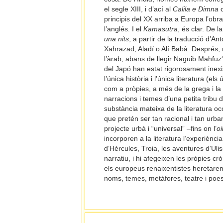
el segle XIII, i d’ací al
Calila e Dimna
c
principis del XX arriba a Europa l’o
l’anglés. I el
Kamasutra
, és clar. De 
una nits
, a partir de la traducció d’
Xahrazad, Aladí o Alí Babà. Després, r
l’àrab, abans de llegir Naguib Mahfuz? 
del Japó han estat rigorosament inexis
l’única història i l’única literatura (
com a pròpies, a més de la grega i la 
narracions i temes d’una petita tribu d
substància mateixa de la literatura o
que pretén ser tan racional i tan urb
projecte urbà i “universal” –fins on l’
o
incorporen a la literatura l’experiènci
d’Hèrcules, Troia, les aventures d’Uli
narratiu, i hi afegeixen les pròpies crò
els europeus renaixentistes heretarem 
noms, temes, metàfores, teatre i poesia