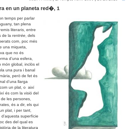
tura en un planeta red�, 1
on temps per parlar
’enguany, tan plena
mis literaris, entre
s de la
rentrée
, dels
sperats com, poc més
e una miqueta,
iva que no és
forma d’una esfera,
n món global, inclòs el
bla una pura i banal
imària, però de fet és
inal d’una llarga
 com un plat, o així
ixí és com la visió del
t de les persones,
rates, és a dir, els qui
un plat, i per tant,
e d’aquesta superfície
loc des del qual es
tòria de la literatura