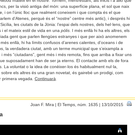
ywood mateix en el nostre. Tornem, mentrestant, als inicis i a allò que
, per la visió antiga del món: una superfície plana, el sol que naix
re, i on l’únic lloc que realment coneixem i que compta és el que
arlem d’Atenes, perquè és el “nostre” centre més antic), i després hi
Sicília, les ciutats de la Jònia: l’espai dels nostres, dels hel·lens, que
 i el mateix estil de vida en una
pólis
. I més enllà hi ha els altres, els
variada gent que parlen llengües estranyes i que per això anomenem
més enllà, hi ha límits confusos d’arenes calentes, d’oceans i de
rbs, la verdadera ciutat, amb un terme municipal que s’eixampla a
 més “ciutadans”, gent més i més remota, fins que arriba a fixar uns
que suposadament han de ser ja eterns. El contacte amb els de fora
lós. La voluntat o la idea de conèixer-los és habitualment nul·la,
sobre els altres és una gran novetat, és gairebé un prodigi, com
er primera vegada.
Continuarà
.
Joan F. Mira | El Temps, núm. 1635 | 13/10/2015
a