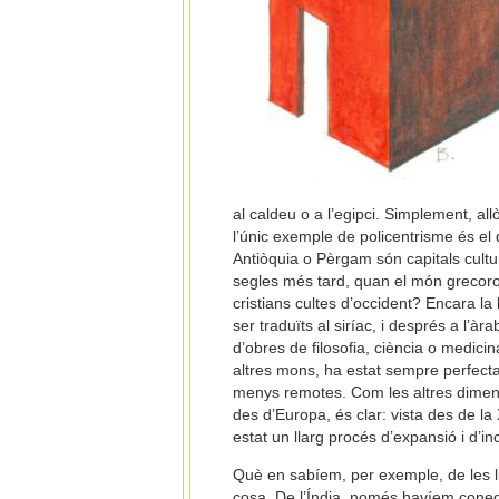
al caldeu o a l’egipci. Simplement, allò
l’únic exemple de policentrisme és el 
Antiòquia o Pèrgam són capitals cultu
segles més tard, quan el món grecorom
cristians cultes d’occident? Encara la 
ser traduïts al siríac, i després a l’àra
d’obres de filosofia, ciència o medicin
altres mons, ha estat sempre perfectam
menys remotes. Com les altres dimensio
des d’Europa, és clar: vista des de l
estat un llarg procés d’expansió i d’inc
Què en sabíem, per exemple, de les l
cosa. De l’Índia, només havíem cone