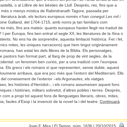
astellà, o al
Llibre de les bèsties
de Llull. Després, res, fins que a
bra més o menys mística de Rabindranath Tagore, passada per
la literatura àrab, els lectors europeus només n’han conegut
Les mil i
Antoine Galland, del 1704-1715, amb noms ja tan familiars com
es més, fins ara mateix: quants europeus havien llegit res traduït de
I per Europa, fins ben entrat el segle XX, les literatures de la Xina o
tents. No ens ha de sorprendre, aquesta limitació històrica. Fet i fet,
els únics mites, les úniques narracions) que hem tingut originàriament
romana, han estat les dels llibres de la Bíblia. Els personatges,
e pastors han format part, al llarg de prop de vint segles, de la
ccidental: un fenomen ben curiós, per a una tradició com l’europea
ana. Els grecs i els romans sí que representen, sense dubte, aquest
ikoumene
arribava, que era poc més que l’entorn del Mediterrani. Ells
a del coneixement de l’exterior –els Argonautes, els viatges
sses, les històries d’Heròdot–, i els romans assumeixen aquest fons
niques i històries, militars sobretot, d’altres pobles i terres. Després,
com a propi tot aquest fons de llenguatges literaris, obres, mites,
, faules d’Esop i la invenció de la novel·la i del teatre.
Continuarà
.
Joan F. Mira | El Temps, núm. 1636 | 20/10/2015