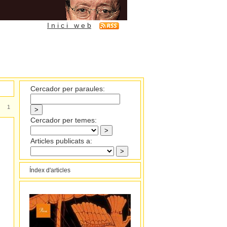
I n i c i w e b
Cercador per paraules:
1
Cercador per temes:
Articles publicats a:
Índex d'articles