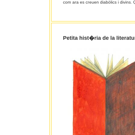
com ara es creuen diabòlics i divins.
Petita hist�ria de la litera