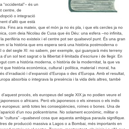
ra “occidental”– és un
t centre, de
adopció o integració
ment d’allò que està
tra. Fins ara mateix, que el món ja no és pla, i que els cercles ja no
ica, com deia Nicolau de Cusa que és Déu: una esfera –no infinita,
a perifèria no existeix i el centre pot ser qualsevol punt. És una gran
em si la història que ens espera serà una història postmoderna o
 o del segle XI: no sabem, per exemple, qui guanyarà més terreny
 d’un sol text sagrat o la llibertat il·limitada d’escriure i de llegir. En
egut com a història moderna, o història de la modernitat, la que va
t que història econòmica, cultural i política, material i moral, ha
cés d’irradiació i d’expansió d’Europa o des d’Europa. Amb el resultat,
ropa absorbia o integrava la presència i la vida dels altres, també
.
d’aquest procés, els europeus del segle XIX ja no podien veure el
japonesos o africans. Però els japonesos o els xinesos o els indis
 europeus: amb totes les conseqüències, roïnes o bones. Una de
l’aparició d’un nou policentrisme. No solament econòmic, militar o
ió de “cultura” –qualsevol cosa que aquesta ambigua paraula signifique.
ntres de producció massiva a Lagos o a Bombai, més importants en