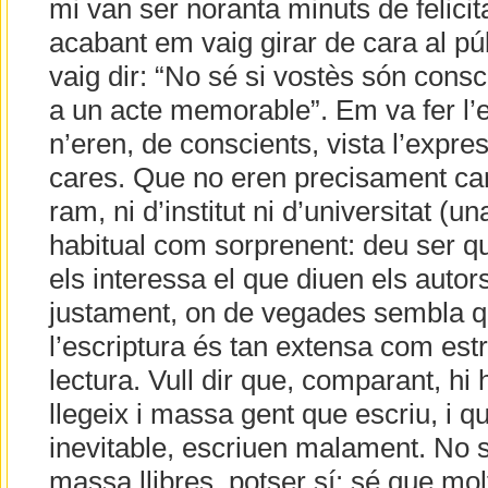
mi van ser noranta minuts de felicita
acabant em vaig girar de cara al púb
vaig dir: “No sé si vostès són consc
a un acte memorable”. Em va fer l’e
n’eren, de conscients, vista l’expre
cares. Que no eren precisament car
ram, ni d’institut ni d’universitat (u
habitual com sorprenent: deu ser q
els interessa el que diuen els autor
justament, on de vegades sembla q
l’escriptura és tan extensa com estr
lectura. Vull dir que, comparant, hi
llegeix i massa gent que escriu, i q
inevitable, escriuen malament. No s
massa llibres, potser sí: sé que mo