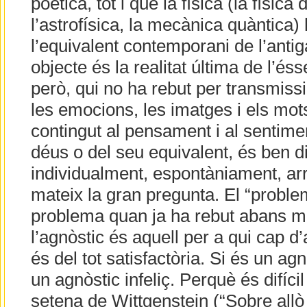
poètica, tot i que la física (la física 
l’astrofísica, la mecànica quàntica)
l’equivalent contemporani de l’antig
objecte és la realitat última de l’és
però, qui no ha rebut per transmissió
les emocions, les imatges i els mot
contingut al pensament i al sentime
déus o del seu equivalent, és ben di
individualment, espontàniament, arri
mateix la gran pregunta. El “prob
problema quan ja ha rebut abans mo
l’agnòstic és aquell per a qui cap 
és del tot satisfactòria. Si és un ag
un agnòstic infeliç. Perquè és difícil
setena de Wittgenstein (“Sobre allò