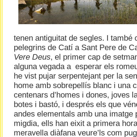
tenen antiguitat de segles. I també c
pelegrins de Catí a Sant Pere de Ca
Vere Deus
, el primer cap de setma
alguna vegada a esperar els romeus
he vist pujar serpentejant per la se
home amb sobrepellís blanc i una c
centenars d’homes i dones, joves l
botes i bastó, i després els que vén
andes elementals amb una imatge pe
migdia, ells han eixit a primera hora
meravella diàfana veure’ls com pug