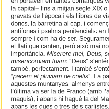
en portaven en tantes comarques v
la capital– fins a mitjan segle XIX 
gravats de l’època i els llibres de v
doncs, la barretina al cap, i comen
antífones i psalms penitencials: en l
sempre i com ha de ser. Segurame
el llatí que canten, però això mai n
importància.
Miserere mei, Deus,
misericordiam tuam
: “Deus” s’enté
també, perfectament. I també s’en
“
pacem et pluviam de coelis
”. La p
aquestes muntanyes, almenys entre 
l’última va ser la de Franco (amb l’
maquis), i abans hi hagué la del Ma
abans les dues o tres dels carlistes.