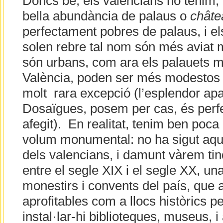
Doncs bé, els valencians no tenim, 
bella abundància de palaus o
châte
perfectament pobres de palaus, i el
solen rebre tal nom són més aviat mo
són urbans, com ara els palauets 
València, poden ser més modestos
molt rara excepció (l’esplendor apa
Dosaïgues, posem per cas, és perfe
afegit). En realitat, tenim ben poca
volum monumental: no ha sigut aques
dels valencians, i damunt vàrem tin
entre el segle XIX i el segle XX, un
monestirs i convents del país, que 
aprofitables com a llocs històrics pe
instal·lar-hi biblioteques, museus, 