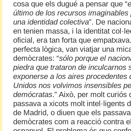
cosa que els dugué a pensar que “
e
último de los recursos imaginables 
una identidad colectiva
”. De naciona
en tenien massa, i la identitat col·l
oficial, era tan forta que empatxava
perfecta lògica, van viatjar una mica
demòcrates: “
sólo porque el nacion
piedra que trataron de inculcarnos 
exponerse a los aires procedentes
Unidos nos volvimos insensibles pe
demócratas
.” Això, per molt curiós
passava a xicots molt intel·ligents d
de Madrid, o diuen que els passava
demòcrates com a reacció contra e
espanyol. El problema és que confo