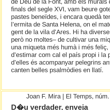
de Déu de la Font, amb els murals d
finals del segle XVI, vam beure go
pastes beneïdes, i encara quedà te
l’ermita de Santa Helena, on el mat
gent de la vila d’Ares. Hi ha diver
però no moltes– de cultivar una miqu
una miqueta més humà i més feliç, f
d’estimar com cal el país propi i la
d’elles és acompanyar pelegrins ant
canten belles psalmòdies en llatí.
Joan F. Mira | El Temps, núm
D�u verdader, enveja