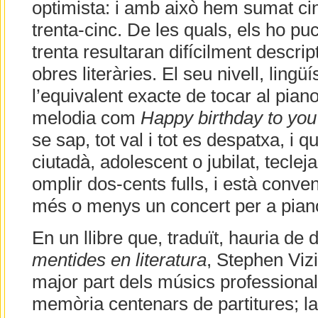
optimista: i amb això hem sumat ci
trenta-cinc. De les quals, els ho pu
trenta resultaran difícilment descrip
obres literàries. El seu nivell, lingüí
l’equivalent exacte de tocar al pian
melodia com
Happy birthday to you
se sap, tot val i tot es despatxa, i 
ciutadà, adolescent o jubilat, teclej
omplir dos-cents fulls, i està conven
més o menys un concert per a pian
En un llibre que, traduït, hauria de 
mentides en literatura
, Stephen Viz
major part dels músics professiona
memòria centenars de partitures; la