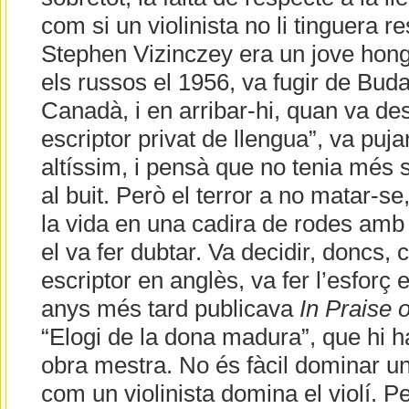
com si un violinista no li tinguera r
Stephen Vizinczey era un jove honga
els russos el 1956, va fugir de Buda
Canadà, i en arribar-hi, quan va de
escriptor privat de llengua”, va pujar 
altíssim, i pensà que no tenia més 
al buit. Però el terror a no matar-se
la vida en una cadira de rodes amb
el va fer dubtar. Va decidir, doncs,
escriptor en anglès, va fer l’esforç 
anys més tard publicava
In Praise
“Elogi de la dona madura”, que hi h
obra mestra. No és fàcil dominar una
com un violinista domina el violí. Pe