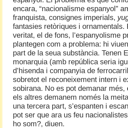
encara, “nacionalisme espanyol” am
franquista, consignes imperials,
yug
fantasies retòriques i ornamentals.
veritat, el de fons, l’espanyolisme pr
plantegen com a problema: hi viuen 
part de la seua substància. Tenen Es
monarquia (amb república seria igua
d’hisenda i companyia de ferrocarril
sobretot el reconeixement intern i 
sobirana. No es pot demanar més, e
els altres demanem només la meitat
una tercera part, s’espanten i esca
pot ser que ara us feu nacionalistes
ho som?, diuen.