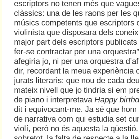
escriptors no tenen més que vague
clàssics: una de les raons per les 
músics competents que escriptors 
violinista que disposara dels conei
major part dels escriptors publicats
fer-se contractar per una orquestra
afegiria jo, ni per una orquestra d’af
dir, recordant la meua experiènci
jurats literaris: que nou de cada deu
mateix nivell que jo tindria si em p
de piano i interpretava
Happy birthd
dit i equivocant-me. Ja sé que hom 
de narrativa com qui estudia set cu
violí, però no és aquesta la qüestió.
sobretot, la falta de respecte a la ll