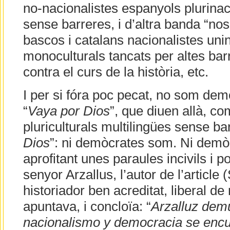
no-nacionalistes espanyols plurinac
sense barreres, i d’altra banda “nosa
bascos i catalans nacionalistes uni
monoculturals tancats per altes ba
contra el curs de la història, etc.
I per si fóra poc pecat, no som dem
“
Vaya por Dios
”, que diuen allà, c
pluriculturals multilingües sense bar
Dios
”: ni demòcrates som. Ni demò
aprofitant unes paraules incivils i p
senyor Arzallus, l’autor de l’article
historiador ben acreditat, liberal d
apuntava, i concloïa: “
Arzalluz dem
nacionalismo y democracia se enc