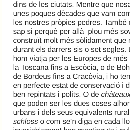
dins de les ciutats. Mentre que nosa
unes poques dècades que vam com
les nostres pròpies pedres. També é
sap si perquè per allà plou més sov
construït molt més sòlidament que 
durant els darrers sis o set segles
hom viatja per les Europes de més e
la Toscana fins a Escòcia, o de B
de Bordeus fins a Cracòvia, i ho ten
en perfecte estat de conservació i d
ben repintats i polits. O de
château
que poden ser les dues coses alhora
urbans i dels seus equivalents rura
schloss
o com se’n diga en cada llo