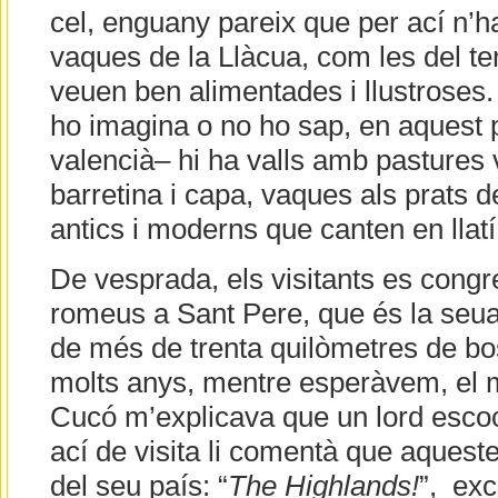
cel, enguany pareix que per ací n’ha
vaques de la Llàcua, com les del t
veuen ben alimentades i llustroses. 
ho imagina o no ho sap, en aquest p
valencià– hi ha valls amb pasture
barretina i capa, vaques als prats
antics i moderns que canten en llatí
De vesprada, els visitants es congr
romeus a Sant Pere, que és la seua
de més de trenta quilòmetres de b
molts anys, mentre esperàvem, el 
Cucó m’explicava que un lord escoc
ací de visita li comentà que aquest
del seu país: “
The Highlands!
”, exc