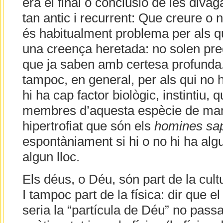
era el final o conclusió de les div
tan antic i recurrent: Que creure o
és habitualment problema per als qui
una creença heretada: no solen pre
que ja saben amb certesa profunda
tampoc, en general, per als qui no h
hi ha cap factor biològic, instintiu, 
membres d’aquesta espècie de mam
hipertrofiat que són els
homines sap
espontàniament si hi o no hi ha al
algun lloc.
Els déus, o Déu, són part de la cultu
I tampoc part de la física: dir que 
seria la “partícula de Déu” no pass