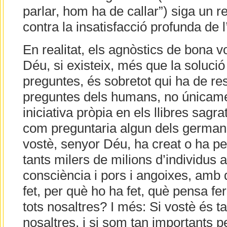
parlar, hom ha de callar”) siga un re
contra la insatisfacció profunda de l
En realitat, els agnòstics de bona 
Déu, si existeix, més que la solució
preguntes, és sobretot qui ha de re
preguntes dels humans, no únicamen
iniciativa pròpia en els llibres sagr
com preguntaria algun dels german
vostè, senyor Déu, ha creat o ha pe
tants milers de milions d’individus
consciència i pors i angoixes, amb q
fet, per què ho ha fet, què pensa fer
tots nosaltres? I més: Si vostè és t
nosaltres, i si som tan importants p