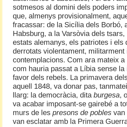
sotmesos al domini dels poders imp
que, almenys provisionalment, aque
fracassar: de la Sicília dels Borbó, 
Habsburg, a la Varsòvia dels tsars, 
estats alemanys, els patriotes i el
derrotats violentament, militarment
contemplacions. Com ara mateix a S
com hauria passat a Líbia sense la 
favor dels rebels. La primavera del
aquell 1848, va donar pas, tanmatei
llarg: la democràcia, dita
burgesa
, 
va acabar imposant-se gairebé a tot
murs de les
presons de pobles
van 
van esclatar amb la Primera Guerr