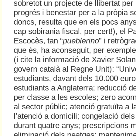
sobretot un projecte de llibertat per 
progrés i benestar per a la pròpia so
doncs, resulta que en els pocs any
cap sobirania fiscal, per cert!), el P
Escocès, tan “
pueblerino
” i retròg
que és, ha aconseguit, per exempl
(i cite la informació de Xavier Sola
govern català al Regne Unit): “Unive
estudiants, davant dels 10.000 eur
estudiants a Anglaterra; reducció 
per classe a les escoles; zero aco
al sector públic; atenció gratuïta a l
l’atenció a domicili; congelació del
durant quatre anys; prescripcions 
eliminació dels peatges; mantenimen