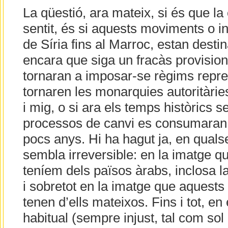
La qüestió, ara mateix, si és que l
sentit, és si aquests moviments o i
de Síria fins al Marroc, estan destin
encara que siga un fracàs provisiona
tornaran a imposar-se règims repre
tornaren les monarquies autoritàrie
i mig, o si ara els temps històrics s
processos de canvi es consumaran
pocs anys. Hi ha hagut ja, en quals
sembla irreversible: en la imatge q
teníem dels països àrabs, inclosa l
i sobretot en la imatge que aquests
tenen d’ells mateixos. Fins i tot, en
habitual (sempre injust, tal com sol 