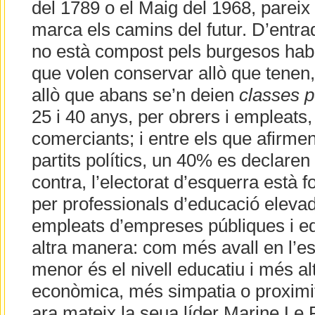
del 1789 o el Maig del 1968, pareix
marca els camins del futur. D’entrad
no està compost pels burgesos habit
que volen conservar allò que tenen, 
allò que abans se’n deien
classes p
25 i 40 anys, per obrers i empleats,
comerciants; i entre els que afirme
partits polítics, un 40% es declare
contra, l’electorat d’esquerra està 
per professionals d’educació elevada
empleats d’empreses públiques i eq
altra manera: com més avall en l’es
menor és el nivell educatiu i més al
econòmica, més simpatia o proximit
ara mateix la seua líder Marine Le