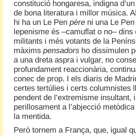
constitució hongaresa, indigna d’un p
de bona literatura i millor música.
hi ha un Le Pen
père
ni una Le Pe
lepenisme és –camuflat o no– dins 
militants i més votants de la Peníns
màxims
pensadors
ho dissimulen po
a una dreta aspra i vulgar, no cons
profundament reaccionària, continua
conec de prop. I els diaris de Madrid,
certes tertúlies i certs columnistes
pendent de l’extremisme insultant, 
perillosament a l’abjecció metòdica i 
la mentida.
Però tornem a França, que, igual q