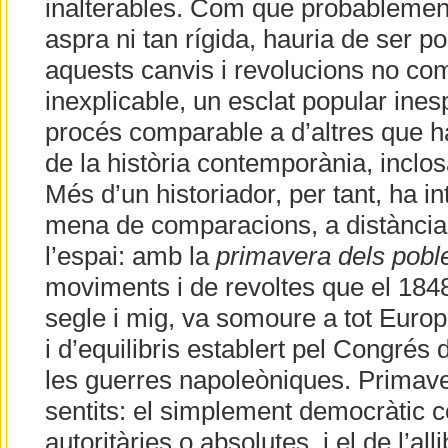
inalterables. Com que probablement 
aspra ni tan rígida, hauria de ser po
aquests canvis i revolucions no com
inexplicable, un esclat popular ine
procés comparable a d’altres que han
de la història contemporània, inclos
Més d’un historiador, per tant, ha in
mena de comparacions, a distància 
l’espai: amb la
primavera dels pobl
moviments i de revoltes que el 184
segle i mig, va somoure a tot Euro
i d’equilibris establert pel Congrés
les guerres napoleòniques. Primave
sentits: el simplement democràtic 
autoritàries o absolutes, i el de l’a