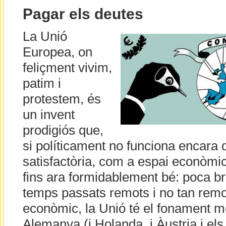
Pagar els deutes
La Unió
Europea, on
feliçment vivim,
patim i
protestem, és
un invent
prodigiós que,
si políticament no funciona encara
satisfactòria, com a espai econòmi
fins ara formidablement bé: poca 
temps passats remots i no tan rem
econòmic, la Unió té el fonament m
Alemanya (i Holanda, i Àustria i els