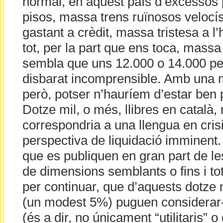
normal, en aquest país d’excesso
pisos, massa trens ruïnosos velocí
gastant a crèdit, massa tristesa a l’h
tot, per la part que ens toca, massa 
sembla que uns 12.000 o 14.000 per
disbarat incomprensible. Amb una 
però, potser n’hauríem d’estar ben 
Dotze mil, o més, llibres en català,
correspondria a una llengua en crisi
perspectiva de liquidació imminent.
que es publiquen en gran part de l
de dimensions semblants o fins i t
per continuar, que d’aquests dotze mi
(un modest 5%) puguen considerar-s
(és a dir, no únicament “utilitaris” 