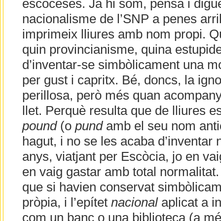
escoceses. Ja hi som, pensà i digué
nacionalisme de l’SNP a penes arriba
imprimeix lliures amb nom propi. Qu
quin provincianisme, quina estupide
d’inventar-se simbòlicament una 
per gust i capritx. Bé, doncs, la ig
perillosa, però més quan acompanya 
llet. Perquè resulta que de lliures 
pound
(o
pund
amb el seu nom antic
hagut, i no se les acaba d’inventar
anys, viatjant per Escòcia, jo en vai
en vaig gastar amb total normalitat
que si havien conservat simbòlic
pròpia, i l’epítet
nacional
aplicat a i
com un banc o una biblioteca (a mé