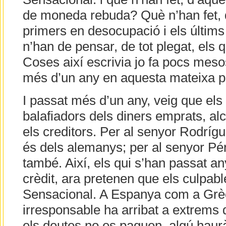
de moneda rebuda? Què n’han fet, 
primers en desocupació i els últims 
n’han de pensar, de tot plegat, els q
Coses així escrivia jo fa pocs mesos 
més d’un any en aquesta mateixa p
I passat més d’un any, veig que els 
balafiadors dels diners emprats, al
els creditors. Per al senyor Rodrígu
és dels alemanys; per al senyor Pé
també. Així, els qui s’han passat any
crèdit, ara pretenen que els culpabl
Sensacional. A Espanya com a Grèc
irresponsable ha arribat a extrems d
els deutes no es paguen, algú haurà