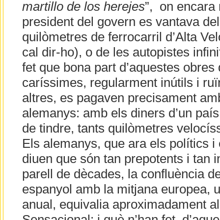
martillo de los herejes
”, on encara 
president del govern es vantava del
quilòmetres de ferrocarril d’Alta Ve
cal dir-ho), o de les autopistes infi
fet que bona part d’aquestes obres 
caríssimes, regularment inútils i ru
altres, es pagaven precisament amb
alemanys: amb els diners d’un país q
de tindre, tants quilòmetres veloc
Els alemanys, que ara els polítics i
diuen que són tan prepotents i tan in
parell de dècades, la confluència de
espanyol amb la mitjana europea, 
anual, equivalia aproximadament al
Sensacional: i què n’han fet, d’aqu