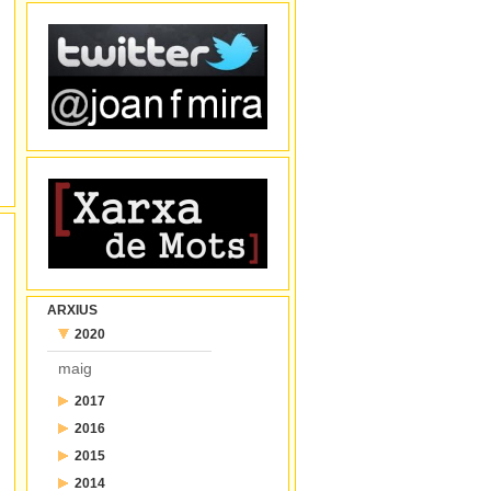
ARXIUS
2020
maig
2017
2016
juliol
2015
desembre
juny
2014
desembre