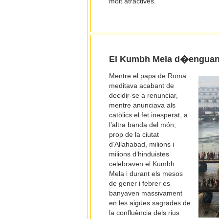
molt atractives.
El Kumbh Mela d�engua
Mentre el papa de Roma
meditava acabant de
decidir-se a renunciar,
mentre anunciava als
catòlics el fet inesperat, a
l’altra banda del món,
prop de la ciutat
d’Allahabad, milions i
milions d’hinduistes
celebraven el Kumbh
Mela i durant els mesos
de gener i febrer es
banyaven massivament
en les aigües sagrades de
la confluència dels rius