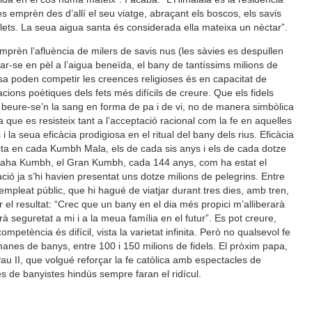
s emprèn des d’allí el seu viatge, abraçant els boscos, els savis
blets. La seua aigua santa és considerada ella mateixa un nèctar”.
prèn l’afluència de milers de savis nus (les sàvies es despullen
ar-se en pèl a l’aigua beneïda, el bany de tantíssims milions de
cosa poden competir les creences religioses és en capacitat de
cacions poètiques dels fets més difícils de creure. Que els fidels
 beure-se’n la sang en forma de pa i de vi, no de manera simbòlica
a que es resisteix tant a l’acceptació racional com la fe en aquelles
i la seua eficàcia prodigiosa en el ritual del bany dels rius. Eficàcia
ta en cada Kumbh Mala, els de cada sis anys i els de cada dotze
Maha Kumbh, el Gran Kumbh, cada 144 anys, com ha estat el
ció ja s’hi havien presentat uns dotze milions de pelegrins. Entre
empleat públic, que hi hagué de viatjar durant tres dies, amb tren,
 el resultat: “Crec que un bany en el dia més propici m’alliberarà
à seguretat a mi i a la meua família en el futur”. Es pot creure,
ompetència és difícil, vista la varietat infinita. Però no qualsevol fe
manes de banys, entre 100 i 150 milions de fidels. El pròxim papa,
u II, que volgué reforçar la fe catòlica amb espectacles de
de banyistes hindús sempre faran el ridícul.