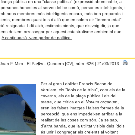
nfiança pública en una “classe política” (expressió abominable, a
ersones honestes al servei del bé comú, persones intel·ligents, i
amb nous membres més intel·ligents encara, més ben preparats i
ents, membres quasi tots d’allò que en solem dir “tercera edat”,
resignada. I dit això, estimats oients, que els vaig dir, ja que
o ens deixem arrossegar per aquest catastrofisme ambiental que
.
A continuació, vam parlar de política.
Joan F. Mira | El Pa�s - Quadern [CV], núm. 626 | 21/03/2013
Per al gran i oblidat Francis Bacon de
Verulam, els “ídols de la tribu”, com els de la
caverna, els de la plaça pública i els del
teatre, que critica en el
Novum organum
,
eren les falses imatges i falses formes de la
percepció, que ens impedeixen arribar a la
realitat de les coses com són. Ja se sap,
d’altra banda, que la utilitat visible dels ídols
és unir i congregar els creients al voltant