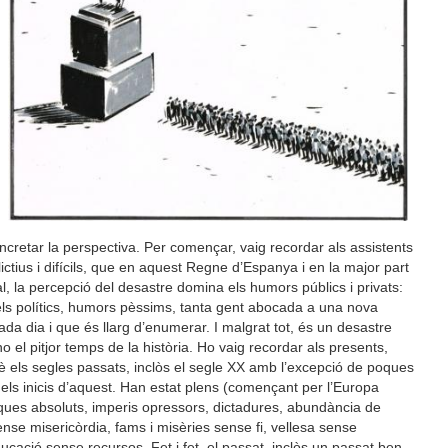
ncretar la perspectiva. Per començar, vaig recordar als assistents
ictius i difícils, que en aquest Regne d’Espanya i en la major part
l, la percepció del desastre domina els humors públics i privats:
els polítics, humors pèssims, tanta gent abocada a una nova
da dia i que és llarg d’enumerar. I malgrat tot, és un desastre
o el pitjor temps de la història. Ho vaig recordar als presents,
 els segles passats, inclòs el segle XX amb l’excepció de poques
 els inicis d’aquest. Han estat plens (començant per l’Europa
rques absoluts, imperis opressors, dictadures, abundància de
ense misericòrdia, fams i misèries sense fi, vellesa sense
ucació sense recursos. Fet i fet, el passat, inclòs un passat ben