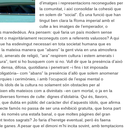
d’imatges i representacions reconegudes per
la comunitat, i així consolidar la cohesió que
en solem dir “social”. És una funció que han
tingut ben clara la Roma imperial amb el
culte a les imatges de l’emperador, o
 les marededéus. Ara pensem: què faria un país modern sense
t o majoritàriament reconeguts com a referents valuosos? A qui
” que ha esdevingut necessari en tota societat humana que es
la mateixa manera que “abans” la gent vivia en una atmosfera
gió, amerats de religió, “ara” respirem cultura i estem amerats i
ltura”, tant si ho busquem com si no. Vull dir que la presència d’això
 densa, difosa, quotidiana i penetrant –i fins i tot imposada
 obligatòria– com “abans” la presència d’allò que solem anomenar
arquies i cerimònies, i amb l’ocupació de l’espai mental o
s ídols de la cultura no solament són obstacles per al
xen ells mateixos com a divinitats –en carn mortal, o ja en la
verses formes de culte: dignes d’idolatria. Qui és, llavors,
e, que dubta en públic del caràcter diví d’aquests ídols, que afirma
quitecte famós no passa de ser una exhibició gratuïta, que bona part
ms és només una estafa banal, o que moltes pàgines del gran
 textos sagrats? Jo faria d’heretge eventual, però és faena
 de ganes. A pesar que el dimoni m’hi incita sovint, amb temptacions