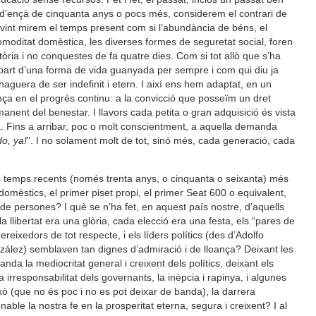
e, d’ençà de cinquanta anys o pocs més, considerem el contrari de
sovint mirem el temps present com si l’abundància de béns, el
 comoditat domèstica, les diverses formes de seguretat social, foren
tòria i no conquestes de fa quatre dies. Com si tot allò que s’ha
 part d’una forma de vida guanyada per sempre i com qui diu ja
haguera de ser indefinit i etern. I així ens hem adaptat, en un
ança en el progrés continu: a la convicció que posseïm un dret
anent del benestar. I llavors cada petita o gran adquisició és vista
. Fins a arribar, poc o molt conscientment, a aquella demanda
o, ya!
”. I no solament molt de tot, sinó més, cada generació, cada
 temps recents (només trenta anys, o cinquanta o seixanta) més
omèstics, el primer piset propi, el primer Seat 600 o equivalent,
ns de persones? I què se n’ha fet, en aquest país nostre, d’aquells
 llibertat era una glòria, cada elecció era una festa, els “pares de
eixedors de tot respecte, i els líders polítics (des d’Adolfo
zález) semblaven tan dignes d’admiració i de lloança? Deixant les
nda la mediocritat general i creixent dels polítics, deixant els
 irresponsabilitat dels governants, la inèpcia i rapinya, i algunes
ò (que no és poc i no es pot deixar de banda), la darrera
able la nostra fe en la prosperitat eterna, segura i creixent? I al