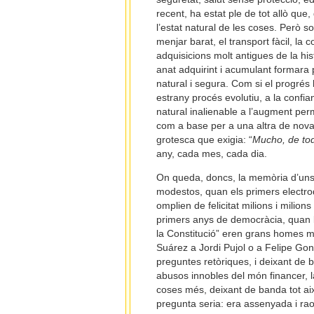
recent, ha estat ple de tot allò qu
l’estat natural de les coses. Però 
menjar barat, el transport fàcil, la
adquisicions molt antigues de la his
anat adquirint i acumulant formara
natural i segura. Com si el progrés 
estrany procés evolutiu, a la confi
natural inalienable a l’augment perm
com a base per a una altra de nova
grotesca que exigia: “
Mucho, de tod
any, cada mes, cada dia.
On queda, doncs, la memòria d’uns
modestos, quan els primers electrod
omplien de felicitat milions i milio
primers anys de democràcia, quan la
la Constitució” eren grans homes mer
Suárez a Jordi Pujol o a Felipe Gon
preguntes retòriques, i deixant de ba
abusos innobles del món financer, la
coses més, deixant de banda tot aix
pregunta seria: era assenyada i raon