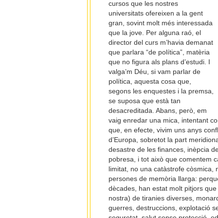
cursos que les nostres
universitats ofereixen a la gent
gran, sovint molt més interessada
que la jove. Per alguna raó, el
director del curs m’havia demanat
que parlara “de política”, matèria
que no figura als plans d’estudi. I
valga’m Déu, si vam parlar de
política, aquesta cosa que,
segons les enquestes i la premsa,
se suposa que està tan
desacreditada. Abans, però, em
vaig enredar una mica, intentant co
que, en efecte, vivim uns anys confl
d’Europa, sobretot la part meridiona
desastre de les finances, inèpcia d
pobresa, i tot això que comentem ca
limitat, no una catàstrofe còsmica, n
persones de memòria llarga: perquè
dècades, han estat molt pitjors que
nostra) de tiranies diverses, mona
guerres, destruccions, explotació s
seguretat, salut sense protecció, ed