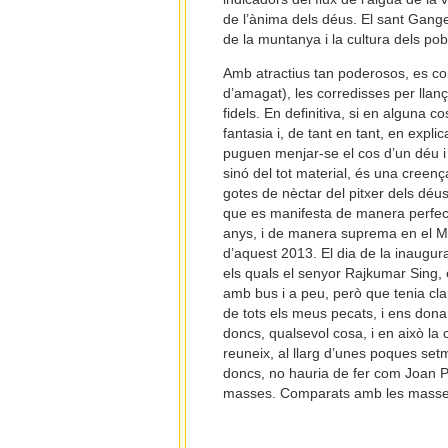
de l’ànima dels déus. El sant Gange
de la muntanya i la cultura dels po
Amb atractius tan poderosos, es com
d’amagat), les corredisses per llanç
fidels. En definitiva, si en alguna 
fantasia i, de tant en tant, en expli
puguen menjar-se el cos d’un déu i
sinó del tot material, és una creenç
gotes de nèctar del pitxer dels déus 
que es manifesta de manera perfec
anys, i de manera suprema en el 
d’aquest 2013. El dia de la inaugura
els quals el senyor Rajkumar Sing, 
amb bus i a peu, però que tenia clar
de tots els meus pecats, i ens donar
doncs, qualsevol cosa, i en això la c
reuneix, al llarg d’unes poques set
doncs, no hauria de fer com Joan Pa
masses. Comparats amb les masses 