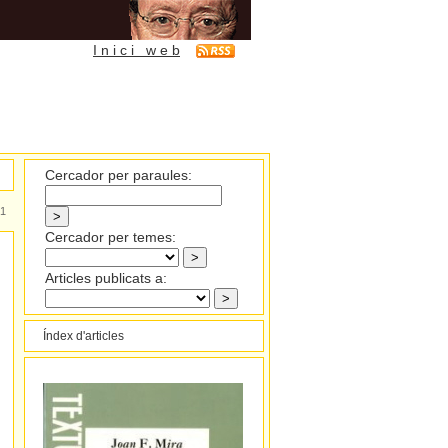
I n i c i w e b
Cercador per paraules:
1
Cercador per temes:
Articles publicats a:
Índex d'articles