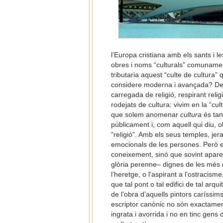
l’Europa cristiana amb els sants i
obres i noms “culturals” comunamen
tributaria aquest “culte de cultura
considere moderna i avançada? De 
carregada de religió, respirant reli
rodejats de cultura: vivim en la “cu
que solem anomenar
cultura
és tan
públicament i, com aquell qui diu,
“religió”. Amb els seus temples, jer
emocionals de les persones. Però el
coneixement, sinó que sovint aparei
glòria perenne– dignes de les més di
l’heretge, o l’aspirant a l’ostracism
que tal pont o tal edifici de tal ar
de l’obra d’aquells pintors caríssi
escriptor canònic no són exactament
ingrata i avorrida i no en tinc gens