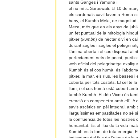
sants Ganges i Yamuna i
el riu mític Saraswati. El 10 de març
els cardenals cavil·laven a Roma sob
bany, el Kumbh Mela, de magnitud d
Meca, més que en els anys de jubi
un fet puntual de la mitologia hind
pitxer (
kumbh
) de nèctar diví en c
durant segles i segles el pelegrina
l’ànima oberta i el cos disposat al r
perfectament nets de pecat, purificat
web oficial del pelegrinatge expliqu
Kumbh és el cos humà, és l’abdomen,
pitxer, la mar, els rius, les basses
coberta per tots costats. El cel té l
llum, i el cos humà està cobert amb 
també Kumbh. El déu Vixnu és tam
creació es compenetra amb ell”. A 
savis ascètics en pèl integral, amb 
llarguíssimes empastifades no sé si
la confluència de totes les nostres c
humanitat. És el flux de la vida mat
Kumbh és la font de tota energia. Els
indicadors del flux de l’aigua de la