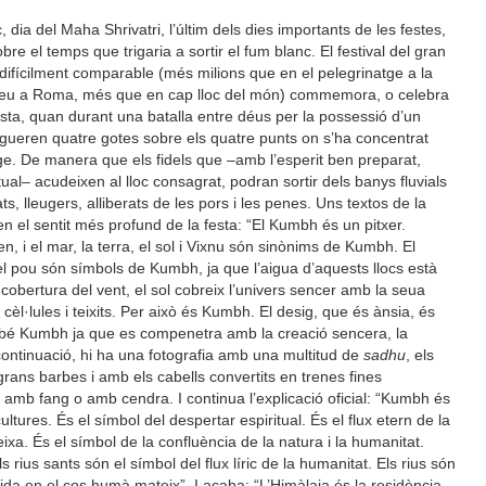
, dia del Maha Shrivatri, l’últim dels dies importants de les festes,
re el temps que trigaria a sortir el fum blanc. El festival del gran
ifícilment comparable (més milions que en el pelegrinatge a la
leu a Roma, més que en cap lloc del món) commemora, o celebra
uista, quan durant una batalla entre déus per la possessió d’un
aigueren quatre gotes sobre els quatre punts on s’ha concentrat
tge. De manera que els fidels que –amb l’esperit ben preparat,
itual– acudeixen al lloc consagrat, podran sortir dels banys fluvials
s, lleugers, alliberats de les pors i les penes. Uns textos de la
en el sentit més profund de la festa: “El Kumbh és un pitxer.
 i el mar, la terra, el sol i Vixnu són sinònims de Kumbh. El
 i el pou són símbols de Kumbh, ja que l’aigua d’aquests llocs està
a cobertura del vent, el sol cobreix l’univers sencer amb la seua
cèl·lules i teixits. Per això és Kumbh. El desig, que és ànsia, és
bé Kumbh ja que es compenetra amb la creació sencera, la
continuació, hi ha una fotografia amb una multitud de
sadhu
, els
grans barbes i amb els cabells convertits en trenes fines
 amb fang o amb cendra. I continua l’explicació oficial: “Kumbh és
ultures. És el símbol del despertar espiritual. És el flux etern de la
eixa. És el símbol de la confluència de la natura i la humanitat.
 rius sants són el símbol del flux líric de la humanitat. Els rius són
 vida en el cos humà mateix”. I acaba: “L’Himàlaia és la residència