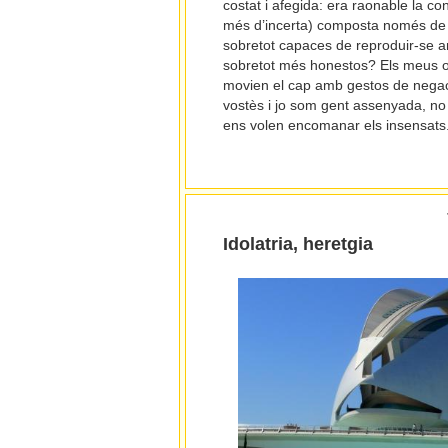
costat i afegida: era raonable la co
més d’incerta) composta només de p
sobretot capaces de reproduir-se 
sobretot més honestos? Els meus oi
movien el cap amb gestos de negació 
vostès i jo som gent assenyada, n
ens volen encomanar els insensats
Idolatria, heretgia