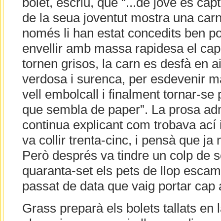
bolet, escriu, que “...de jove es ca
de la seua joventut mostra una carn
només li han estat concedits ben po
envellir amb massa rapidesa el cap r
tornen grisos, la carn es desfà en a
verdosa i surenca, per esdevenir m
vell embolcall i finalment tornar-se 
que sembla de paper”. La prosa ad
continua explicant com trobava ací i 
va collir trenta-cinc, i pensà que ja
Però després va tindre un colp de so
quaranta-set els pets de llop escam
passat de data que vaig portar cap a
Grass preparà els bolets tallats en