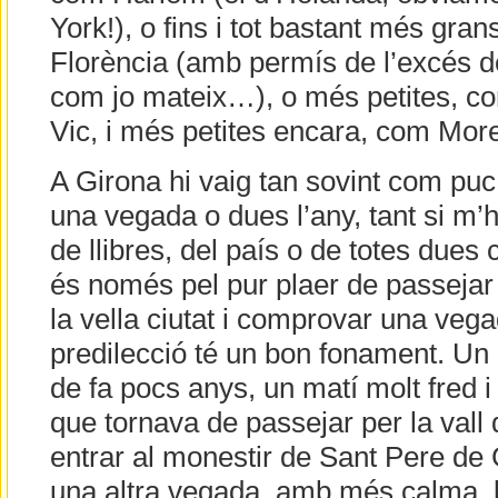
York!), o fins i tot bastant més gra
Florència (amb permís de l’excés de 
com jo mateix…), o més petites, 
Vic, i més petites encara, com More
A Girona hi vaig tan sovint com puc
una vegada o dues l’any, tant si m’h
de llibres, del país o de totes dues 
és només pel pur plaer de passejar
la vella ciutat i comprovar una ve
predilecció té un bon fonament. Un 
de fa pocs anys, un matí molt fred i
que tornava de passejar per la vall 
entrar al monestir de Sant Pere de G
una altra vegada, amb més calma, l