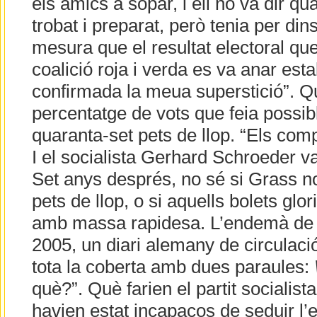
els amics a sopar, i ell no va dir qu
trobat i preparat, però tenia per din
mesura que el resultat electoral que
coalició roja i verda es va anar esta
confirmada la meua superstició”. Qu
percentatge de vots que feia possib
quaranta-set pets de llop. “Els comp
I el socialista Gerhard Schroeder va
Set anys després, no sé si Grass n
pets de llop, o si aquells bolets glor
amb massa rapidesa. L’endemà de l
2005, un diari alemany de circulac
tota la coberta amb dues paraules:
què?”. Què farien el partit socialista
havien estat incapaços de seduir l’