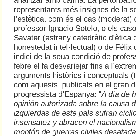
analitzar amb calma. La pertorbació 
representants més insignes de la soc
l’estètica, com és el cas (moderat)
professor Ignacio Sotelo, o els ca
Savater (estrany catedràtic d’ètica 
honestedat intel·lectual) o de Félix
indici de la seua condició de profes
febre el fa desvariejar fins a l’extre
arguments històrics i conceptuals (
com aquests, publicats en el gran dia
progressista d’Espanya: “
A día de 
opinión autorizada sobre la causa 
izquierdas de este país sufran cícl
insensatez y abracen el nacionali
montón de guerras civiles desatada