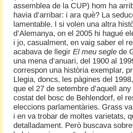
assemblea de la CUP) hom ha arriba
havia d’arribar: i ara què? La seduc
lamentable. I si volen una altra hist
d’Alemanya, on el 2005 hi hagué el
i jo, casualment, en vaig saber el r
acabava de llegir
El meu segle
de G
una mena d’anuari, del 1900 al 1999
correspon una història exemplar, pr
Llegia, doncs, les pàgines del 1998
que el 27 de setembre d’aquell any
costat del bosc de Behlendorf, el re
eleccions parlamentàries. Grass va
i en va trobar de moltes varietats, 
detalladament. Però buscava sobreto