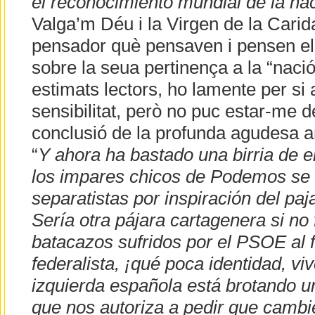
el reconocimiento mundial de la na
Valga’m Déu i la Virgen de la Carid
pensador què pensaven i pensen el
sobre la seua pertinença a la “naci
estimats lectors, ho lamente per si a
sensibilitat, però no puc estar-me d
conclusió de la profunda agudesa ana
“
Y ahora ha bastado una birria de 
los impares chicos de Podemos se
separatistas por inspiración del paj
Sería otra pájara cartagenera si no
batacazos sufridos por el PSOE al f
federalista, ¡qué poca identidad, vi
izquierda española está brotando un
que nos autoriza a pedir que camb