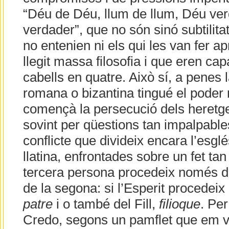
“Déu de Déu, llum de llum, Déu ve
verdader”, que no són sinó subtilit
no entenien ni els qui les van fer a
llegit massa filosofia i que eren cap
cabells en quatre. Això sí, a penes 
romana o bizantina tingué el poder 
començà la persecució dels heret
sovint per qüestions tan impalpable
conflicte que divideix encara l’esglé
llatina, enfrontades sobre un fet ta
tercera persona procedeix només d
de la segona: si l’Esperit procedei
patre
i o també del Fill,
filioque
. Per
Credo, segons un pamflet que em 