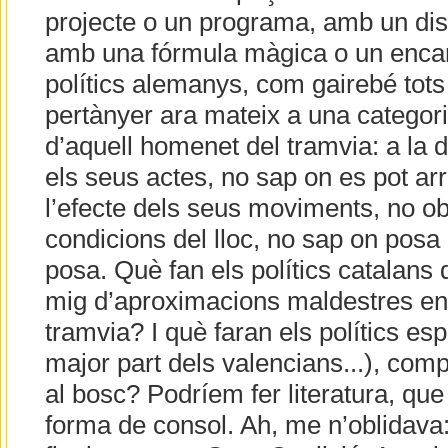
projecte o un programa, amb un dis
amb una fórmula màgica o un encan
polítics alemanys, com gairebé tot
pertànyer ara mateix a una categori
d’aquell homenet del tramvia: a la 
els seus actes, no sap on es pot arr
l’efecte dels seus moviments, no ob
condicions del lloc, no sap on posa 
posa. Què fan els polítics catalans 
mig d’aproximacions maldestres en 
tramvia? I què faran els polítics esp
major part dels valencians...), comp
al bosc? Podríem fer literatura, qu
forma de consol. Ah, me n’oblidava: