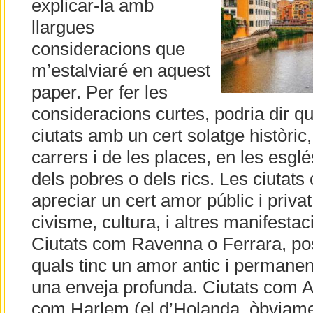
explicar-la amb
llargues
consideracions que
m’estalviaré en aquest
paper. Per fer les
consideracions curtes, podria dir q
ciutats amb un cert solatge històric, 
carrers i de les places, en les esglé
dels pobres o dels rics. Les ciutats o
apreciar un cert amor públic i priva
civisme, cultura, i altres manifestac
Ciutats com Ravenna o Ferrara, po
quals tinc un amor antic i permanen
una enveja profunda. Ciutats com 
com Harlem (el d’Holanda, òbviame