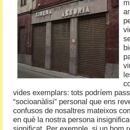
m
an
pe
vi
se
bi
pa
vi
le
c
vides exemplars: tots podríem pass
“socioanàlisi” personal que ens rev
confusos de nosaltres mateixos com 
en què la nostra persona insignific
significat. Per exemple, si un hom r