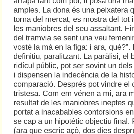
arrapa tant com pot, li posa una mà 
amples. La dona és una peixatera q
torna del mercat, es mostra del tot
les maniobres del seu assaltant. Fi
del tramvia se sent una veu femenin
vostè la mà en la figa: i ara, què?”. 
definitiu, paralitzant. La paràlisi, el b
ridícul públic, pot ser sovint un dels
i dispensen la indecència de la histo
comparació. Després pot vindre el d
tristesa. Com em vénen a mi, ara ma
resultat de les maniobres ineptes q
portat a inacabables contorsions en 
se cap a un hipotètic objectiu final. 
(ara que escric açò, dos dies desp