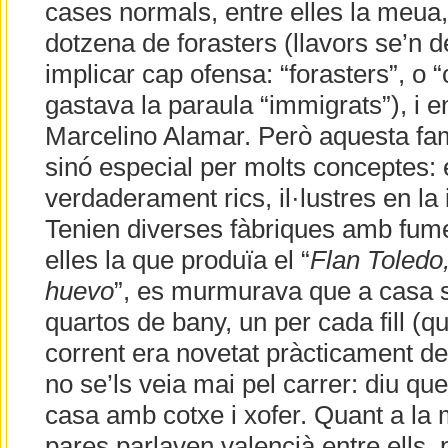
cases normals, entre elles la meua,
dotzena de forasters (llavors se’n d
implicar cap ofensa: “forasters”, o “
gastava la paraula “immigrats”), i e
Marcelino Alamar. Però aquesta fam
sinó especial per molts conceptes: 
verdaderament rics, il·lustres en la 
Tenien diverses fàbriques amb fumer
elles la que produïa el “
Flan Toledo
huevo
”, es murmurava que a casa s
quartos de bany, un per cada fill (q
corrent era novetat pràcticament de
no se’ls veia mai pel carrer: diu q
casa amb cotxe i xofer. Quant a la 
pares parlaven valencià entre ells