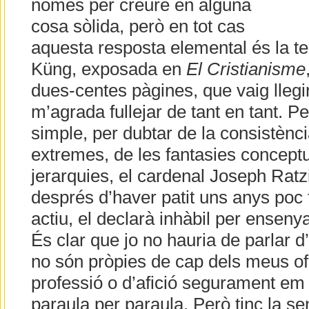
només per creure en alguna
cosa sòlida, però en tot cas
aquesta resposta elemental és la te
Küng, exposada en
El Cristianisme
dues-centes pàgines, que vaig llegi
m’agrada fullejar de tant en tant. P
simple, per dubtar de la consistència
extremes, de les fantasies conceptu
jerarquies, el cardenal Joseph Ratzi
després d’haver patit uns anys poc 
actiu, el declarà inhàbil per ensenya
És clar que jo no hauria de parlar 
no són pròpies de cap dels meus ofic
professió o d’afició segurament em
paraula per paraula. Però tinc la se