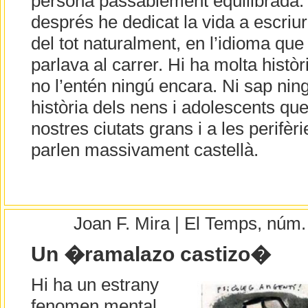
persona passablement equilibrada. V
després he dedicat la vida a escriu
del tot naturalment, en l’idioma qu
parlava al carrer. Hi ha molta histò
no l’entén ningú encara. Ni sap nin
història dels nens i adolescents que
nostres ciutats grans i a les perifèr
parlen massivament castellà.
Joan F. Mira | El Temps, núm
Un �ramalazo castizo�
Hi ha un estrany
fenomen mental