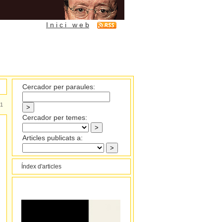
I n i c i w e b
Cercador per paraules:
1
Cercador per temes:
Articles publicats a:
Índex d'articles