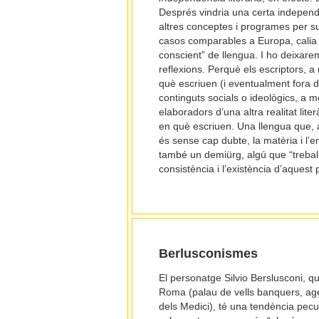
Després vindria una certa independè
altres conceptes i programes per s
casos comparables a Europa, calia c
conscient” de llengua. I ho deixar
reflexions. Perquè els escriptors, 
què escriuen (i eventualment fora d
continguts socials o ideològics, a m
elaboradors d’una altra realitat lite
en què escriuen. Una llengua que, a
és sense cap dubte, la matèria i l’e
també un demiürg, algú que “treballa
consistència i l’existència d’aquest 
Berlusconismes
El personatge Silvio Berslusconi, q
Roma (palau de vells banquers, age
dels Medici), té una tendència pecu