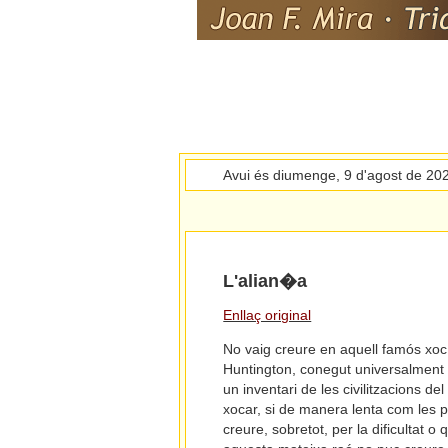
Avui és diumenge, 9 d'agost de 20
L'alian�a
Enllaç original
No vaig creure en aquell famós xoc 
Huntington, conegut universalment per
un inventari de les civilitzacions de
xocar, si de manera lenta com les p
creure, sobretot, per la dificultat o 