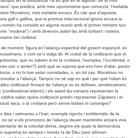
tampoc en la substància –si és que en té alguna– de la molt
cions” que predica, amb més oportunisme que convicció, l’inefable
istre Moratinos, més inefable encara. És clar que d’aquesta
 era gall o gallina, que la premsa internacional ignora encara la
ra només ha consistit en alguna reunió amb el primer ministre turc
misme “moderat”) i amb diversos aiatol·làs amb turbant i sotana,
isme tan civilitzat.
que, de moment, figura en l’aliança espectral del govern espanyol, és
musulmana, o com se’n vulga dir. Al costat de la civilització que el
esenta, que no sabem si és la cristiana, l’europea, l’occidental, o
quines són o serien?) amb què se suposa que ens hem d’aliar, pareix
ncia, o no hi han estat convidades, o, en tot cas, Moratinos no
onvidar a l’aliança. Tampoc no sé sap en què i per què l’islam és
l’altra civilització firmant de l’aliança no es defineix, simètricament,
 (confessional islàmic) i els aiatol·làs iranians representen la
), caldria saber quina civilització pretén representar Zapatero i el
zació laica, o la cristiana però sense bisbes ni canonges?
 dies i setmanes a l’Iran, exemple rigorós i emblemàtic de la
r, no sé si els promotors de l’aliança deuen mantindre encara viva
resentants de la voluntat divina, segons els quals la democràcia
 llei suprema és sempre i només la de Déu (això afirmen