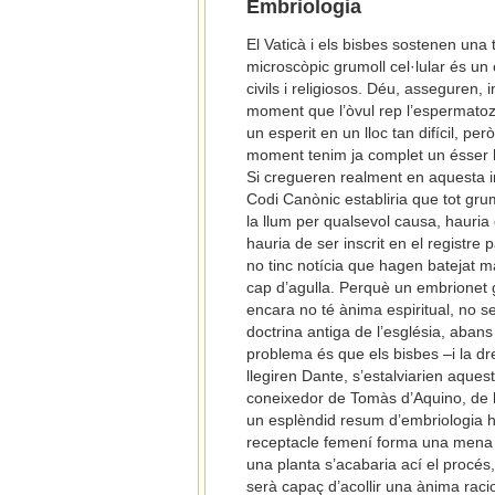
Embriologia
El Vaticà i els bisbes sostenen una 
microscòpic grumoll cel·lular és un 
civils i religiosos. Déu, asseguren, i
moment que l’òvul rep l’espermatoz
un esperit en un lloc tan difícil, però
moment tenim ja complet un ésser 
Si cregueren realment en aquesta in
Codi Canònic establiria que tot grum
la llum per qualsevol causa, hauria
hauria de ser inscrit en el registre
no tinc notícia que hagen batejat 
cap d’agulla. Perquè un embrionet 
encara no té ànima espiritual, no se
doctrina antiga de l’església, abans 
problema és que els bisbes –i la dr
llegiren Dante, s’estalviarien aque
coneixedor de Tomàs d’Aquino, de la
un esplèndid resum d’embriologia h
receptacle femení forma una mena d
una planta s’acabaria ací el procés
serà capaç d’acollir una ànima racio