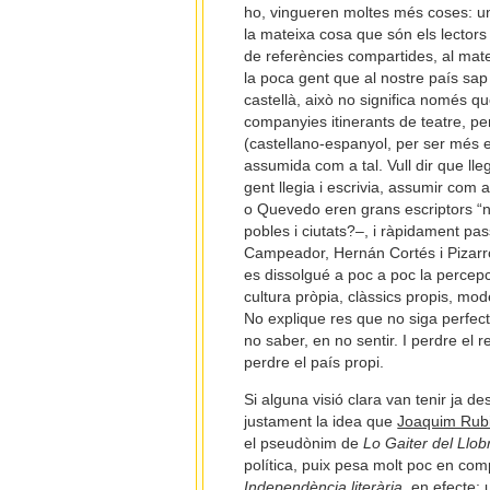
ho, vingueren moltes més coses: un
la mateixa cosa que són els lectors 
de referències compartides, al matei
la poca gent que al nostre país sap 
castellà, això no significa només q
companyies itinerants de teatre, p
(castellano-espanyol, per ser més e
assumida com a tal. Vull dir que lle
gent llegia i escrivia, assumir com 
o Quevedo eren grans escriptors “n
pobles i ciutats?–, i ràpidament pa
Campeador, Hernán Cortés i Pizarro:
es dissolgué a poc a poc la percep
cultura pròpia, clàssics propis, model
No explique res que no siga perfec
no saber, en no sentir. I perdre el
perdre el país propi.
Si alguna visió clara van tenir ja d
justament la idea que
Joaquim Rubi
el pseudònim de
Lo Gaiter del Llob
política, puix pesa molt poc en comp
Independència literària
, en efecte: