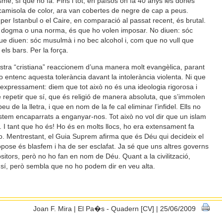
isme, sí que ho fa. Fins i tot, en països on fa 40 anys les dones
amisola de color, ara van cobertes de negre de cap a peus.
per Istanbul o el Caire, en comparació al passat recent, és brutal.
 dogma o una norma, és que ho volen imposar. No diuen: sóc
ue diuen: sóc musulmà i no bec alcohol i, com que no vull que
els bars. Per la força.
 nostra “cristiana” reaccionem d’una manera molt evangèlica, parant
 no entenc aquesta tolerància davant la intolerància violenta. Ni que
 expressament: diem que tot això no és una ideologia rigorosa i
e repetir que sí, que és religió de manera absoluta, que s’immolen
peu de la lletra, i que en nom de la fe cal eliminar l’infidel. Ells no
stem encaparrats a enganyar-nos. Tot això no vol dir que un islam
. I tant que ho és! Ho és en molts llocs, ho era extensament fa
ho. Mentrestant, el Guia Suprem afirma que és Déu qui decideix el
i opose és blasfem i ha de ser esclafat. Ja sé que uns altres governs
sitors, però no ho fan en nom de Déu. Quant a la civilització,
 sí, però sembla que no ho podem dir en veu alta.
Joan F. Mira | El Pa�s - Quadern [CV] | 25/06/2009