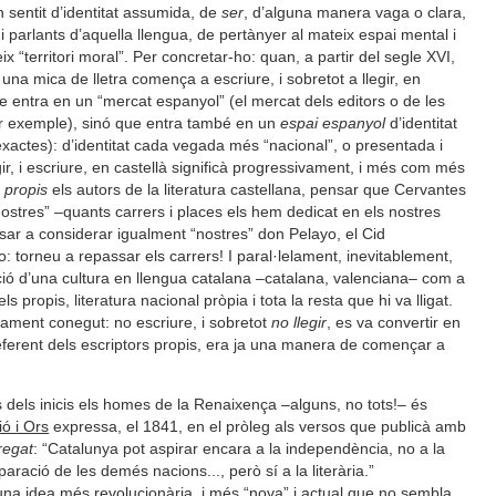
 sentit d’identitat assumida, de
ser
, d’alguna manera vaga o clara,
i parlants d’aquella llengua, de pertànyer al mateix espai mental i
x “territori moral”. Per concretar-ho: quan, a partir del segle XVI,
una mica de lletra comença a escriure, i sobretot a llegir, en
ue entra en un “mercat espanyol” (el mercat dels editors o de les
er exemple), sinó que entra també en un
espai espanyol
d’identitat
xactes): d’identitat cada vegada més “nacional”, o presentada i
gir, i escriure, en castellà significà progressivament, i més com més
a
propis
els autors de la literatura castellana, pensar que Cervantes
ostres” –quants carrers i places els hem dedicat en els nostres
ssar a considerar igualment “nostres” don Pelayo, el Cid
 torneu a repassar els carrers! I paral·lelament, inevitablement,
ció d’una cultura en llengua catalana –catalana, valenciana– com a
s propis, literatura nacional pròpia i tota la resta que hi va lligat.
tament conegut: no escriure, i sobretot
no llegir
, es va convertir en
 referent dels escriptors propis, era ja una manera de començar a
es dels inicis els homes de la Renaixença –alguns, no tots!– és
ó i Ors
expressa, el 1841, en el pròleg als versos que publicà amb
regat
: “Catalunya pot aspirar encara a la independència, no a la
aració de les demés nacions..., però sí a la literària.”
 una idea més revolucionària, i més “nova” i actual que no sembla.