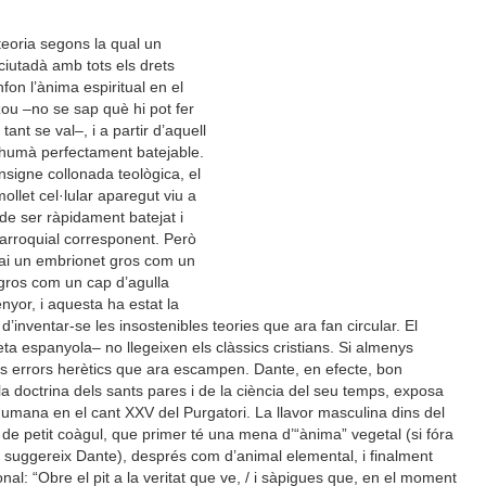
teoria segons la qual un
ciutadà amb tots els drets
nfon l’ànima espiritual en el
ou –no se sap què hi pot fer
 tant se val–, i a partir d’aquell
humà perfectament batejable.
signe collonada teològica, el
ollet cel·lular aparegut viu a
 de ser ràpidament batejat i
 parroquial corresponent. Però
mai un embrionet gros com un
gros com un cap d’agulla
nyor, i aquesta ha estat la
d’inventar-se les insostenibles teories que ara fan circular. El
eta espanyola– no llegeixen els clàssics cristians. Si almenys
sts errors herètics que ara escampen. Dante, en efecte, bon
 doctrina dels sants pares i de la ciència del seu temps, exposa
umana en el cant XXV del Purgatori. La llavor masculina dins del
e petit coàgul, que primer té una mena d’“ànima” vegetal (si fóra
, suggereix Dante), després com d’animal elemental, i finalment
nal: “Obre el pit a la veritat que ve, / i sàpigues que, en el moment