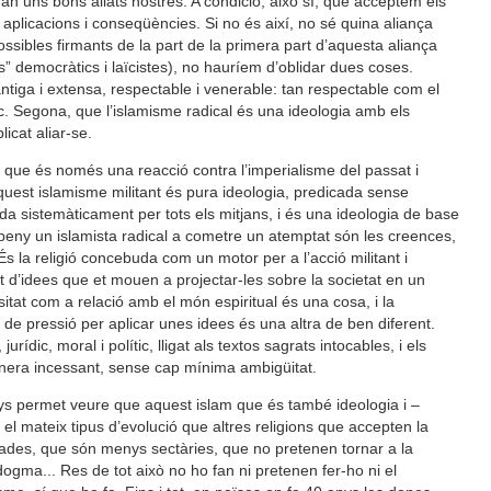
n uns bons aliats nostres. A condició, això sí, que acceptem els
es aplicacions i conseqüències. Si no és així, no sé quina aliança
ssibles firmants de la part de la primera part d’aquesta aliança
als” democràtics i laïcistes), no hauríem d’oblidar dues coses.
antiga i extensa, respectable i venerable: tan respectable com el
c. Segona, que l’islamisme radical és una ideologia amb els
icat aliar-se.
 que és només una reacció contra l’imperialisme del passat i
aquest islamisme militant és pura ideologia, predicada sense
a sistemàticament per tots els mitjans, i és una ideologia de base
peny un islamista radical a cometre un atemptat són les creences,
 És la religió concebuda com un motor per a l’acció militant i
nt d’idees que et mouen a projectar-les sobre la societat en un
ositat com a relació amb el món espiritual és una cosa, i la
t de pressió per aplicar unes idees és una altra de ben diferent.
urídic, moral i polític, lligat als textos sagrats intocables, i els
nera incessant, sense cap mínima ambigüitat.
nys permet veure que aquest islam que és també ideologia i –
el mateix tipus d’evolució que altres religions que accepten la
xades, que són menys sectàries, que no pretenen tornar a la
 dogma... Res de tot això no ho fan ni pretenen fer-ho ni el