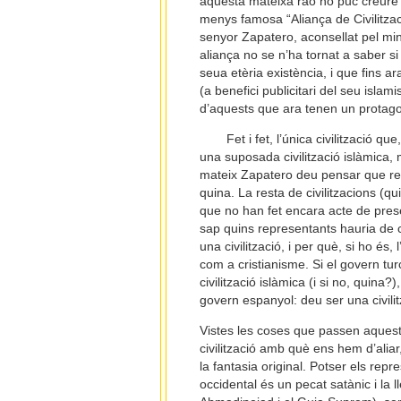
aquesta mateixa raó no puc creure 
menys famosa “Aliança de Civilitza
senyor Zapatero, aconsellat pel min
aliança no se n’ha tornat a saber si
seua etèria existència, i que fins a
(a benefici publicitari del seu isla
d’aquests que ara tenen un protagon
Fet i fet, l’única civilització 
una suposada civilització islàmica, 
mateix Zapatero deu pensar que repr
quina. La resta de civilitzacions (
que no han fet encara acte de presè
sap quins representants hauria de c
una civilització, i per què, si ho és, 
com a cristianisme. Si el govern turc
civilització islàmica (i si no, quina?
govern espanyol: deu ser una civilit
Vistes les coses que passen aquests
civilització amb què ens hem d’alia
la fantasia original. Potser els rep
occidental és un pecat satànic i la