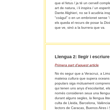
que el fetus / ja té un cervell comple
art de natura, i li inspira / un espe
Dante Alighieri, no se li acudiria i
“coàgul” o en un embrionet sense “ce
els queda el recurs de posar la
Div
que ve, sinó a la burrera que va.
Llengua 2: llegir i escriure
Primera part d'aquest article
No és segur que a Veracruz, a Lima
mateixa
cultura
que supera oceans i
populars siga mútuament comprensib
qui tenen uns anys d’escolaritat, el
només consideren
seua
una llengua
durant alguns segles,
la
llengua lit
culta de Lleida, Barcelona, Valènci
lectors de Caracas, Buenos Aires i S