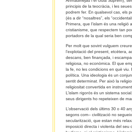
Ahmadinejad i el Guia Suprem), sera
principis de la teocràcia, i les seu
podrem fer. En qualsevol cas, els po
(és a dir “nosaltres”, els “occident
Primera, que l’islam és una religió 
cristianisme, que respectem tan po
portadors de la qual seria ben compl
Per molt que sovint vulguem creure
l’explotació del present, etcètera, 
descans, ben finançada, i escampad
religiosa, no econòmica. El que em
la fe, no les condicions en què viu.
política. Una ideologia és un conju
sentit determinat. Per això la religi
religiositat convertida en instrumen
L’islam rigorós és un sistema social, j
seus dirigents ho repeteixen de ma
L’observació dels últims 30 o 40 a
segons com– civilització no segueix 
secularització, que estan més rela
imposició directa i violenta del seu