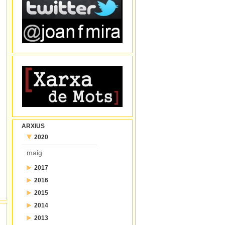
ARXIUS
2020
maig
2017
2016
juliol
2015
desembre
juny
2014
desembre
novembre
maig
2013
desembre
novembre