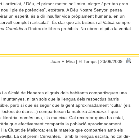
t i articulat, / Déu, el primer motor, se’l mira, alegre / per tan gran
rit nou i ple de potències”, etcètera. A Déu Nostre Senyor, pensa
nspirar un esperit, és a dir insuflar vida pròpiament humana, en un
rvell complet i articulat”. És clar que als bisbes i al Vaticà sempre
ina Comèdia
a l’índex de llibres prohibits. No obren el pit a la veritat
Joan F. Mira | El Temps | 23/06/2009
 i a Alcalà de Henares el gruix dels habitants compartisquen una
 muntanyes, ni tan sols que la llengua dels respectius barris
le, però sí que és segur que la gent aproximadament “culta” (els
s lectors de diaris...) comparteixen la mateixa
literatura
. I que
 literària: només una, i la mateixa. Cal recordar quina ha estat,
erària que efectivament compartia la població aproximadament
a i la Ciutat de Mallorca: era la mateixa que compartien amb els
evilla. La del premi Cervantes. I amb la llengua escrita, no cal dir-