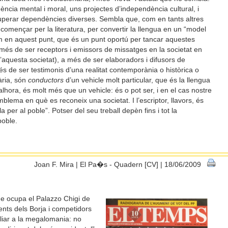
ncia mental i moral, uns projectes d’independència cultural, i
uperar dependències diverses. Sembla que, com en tants altres
omençar per la literatura, per convertir la llengua en un “model
em en aquest punt, que és un punt oportú per tancar aquestes
a més de ser receptors i emissors de missatges en la societat en
’aquesta societat), a més de ser elaboradors i difusors de
és de ser testimonis d’una realitat contemporània o històrica o
rària, són
conductors
d’un vehicle molt particular, que és la llengua
lhora, és molt més que un vehicle: és o pot ser, i en el cas nostre
mblema en què es reconeix una societat. I l’escriptor, llavors, és
 per al poble”. Potser del seu treball depèn fins i tot la
poble.
Joan F. Mira | El Pa�s - Quadern [CV] | 18/06/2009
ue ocupa el Palazzo Chigi de
nts dels Borja i competidors
liar a la megalomania: no