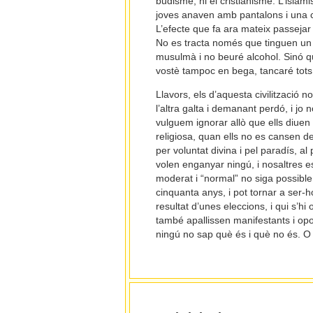
budisme, ni el cristianisme. L’islam
joves anaven amb pantalons i una c
L’efecte que fa ara mateix passejar 
No es tracta només que tinguen un
musulmà i no beuré alcohol. Sinó q
vostè tampoc en bega, tancaré tots 
Llavors, els d’aquesta civilització
l’altra galta i demanant perdó, i jo
vulguem ignorar allò que ells diuen
religiosa, quan ells no es cansen d
per voluntat divina i pel paradís, al 
volen enganyar ningú, i nosaltres e
moderat i “normal” no siga possible
cinquanta anys, i pot tornar a ser-
resultat d’unes eleccions, i qui s’h
també apallissen manifestants i opo
ningú no sap què és i què no és. O