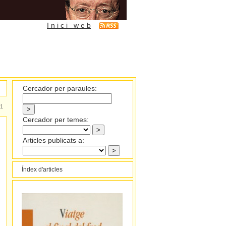
I n i c i w e b
Cercador per paraules:
1
Cercador per temes:
Articles publicats a:
Índex d'articles