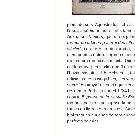
plena de crits. Aquests dies, el vis
l’
Encyclopédie
primera i més famosa
Arts et des Métiers
, que era el pri
former un tableau général des effor
siècles
”, i de fer-ho amb claredat,
componen la natura, i que han ocup
de manera metòdica i exacta. Diderot
col·laborava) tenia clar que “fins 
l’havia executat”. L’Enciclopèdia, to
edicions més assequibles, i es van e
sobre “Espanya” d’una d’aquelles e
resident a París, ja que el 1784 hi
l’article Espagne de la Nouvelle En
tan racionalista i tan suposadament
frases en lletres ben grosses:
Gloir
biblioteques antigues de tant en tan
perfecta soledat.