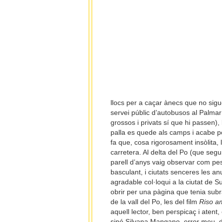
llocs per a caçar ànecs que no sigu
servei públic d’autobusos al Palmar
grossos i privats sí que hi passen), l
palla es quede als camps i acabe po
fa que, cosa rigorosament insòlita, l
carretera. Al delta del Po (que seg
parell d’anys vaig observar com pe
basculant, i ciutats senceres les 
agradable col·loqui a la ciutat de S
obrir per una pàgina que tenia subr
de la vall del Po, les del film
Riso a
aquell lector, ben perspicaç i atent
sinó Silvana Mangano, error meu, d