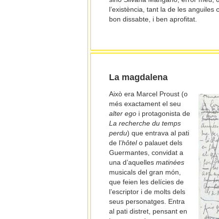
l’existència, tant la de les anguiles
bon dissabte, i ben aprofitat.
La magdalena
Això era Marcel Proust (o
més exactament el seu
alter ego
i protagonista de
La recherche du temps
perdu
) que entrava al pati
de l’
hôtel
o palauet dels
Guermantes, convidat a
una d’aquelles
matinées
musicals del gran món,
que feien les delícies de
l’escriptor i de molts dels
seus personatges. Entra
al pati distret, pensant en