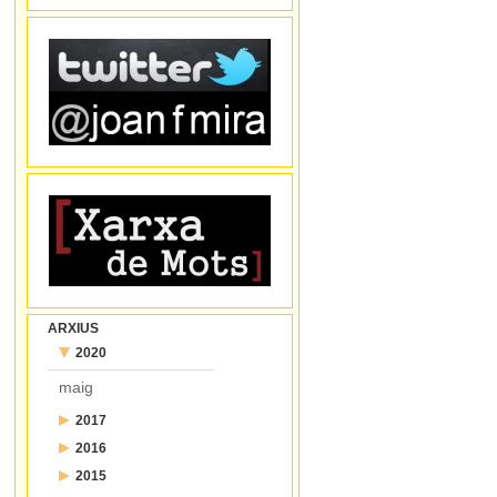
ARXIUS
2020
maig
2017
2016
juliol
2015
desembre
juny