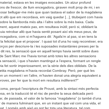
material, estava en les imatges evocades. Un atzur profund
ns de frescor, de llum encegadora, giraven molt prop de mi, i en
 gosar bellugar-me més que quan tastava el sabor de la magdalena
 tot allò que em recordava, em vaig quedar [...], titubejant com havia
bre la llamborda més alta i l’altre sobre la més baixa. Cada
nt, aquest mateix pas, em resultava inútil; però si, oblidant la
a retrobar allò que havia sentit posant així els meus peus, de
 encegadora, com si m’haguera dit: ‘Agafa’m al pas, si en tens la
 la felicitat que et propose’. I quasi tot d’una ho vaig reconèixer, era
rços per descriure-la i les suposades instantànies preses per la
t res, la sensació que en aquell temps havia sentit sobre dues
 de Sant Marc me l’havia tornat amb totes les altres sensacions
a sensació, i que s’havien mantingut a l’espera, formant un rengle
ia fet sortir imperiosament, en la sèrie dels dies oblidats. De la
etita magdalena m’havia recordat Combray. Però, per què les
n un moment i en l’altre, m’havien donat una alegria equivalent a
roves, per fer que la mort em resultara indiferent?”
coma, perquè l’escriptura de Proust, amb la sintaxi més perfecta
sa, en la traducció té el risc de perdre la seua delicada però
ar, de passada, el valor de la famosa “magdalena” (o també d’una
 de manera fulminant que, en un instant que val com una vida, el
t. I només amb això es pot fer tota una literatura, tal com