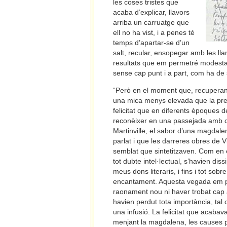
les coses tristes que
acaba d’explicar, llavors
arriba un carruatge que
ell no ha vist, i a penes té
temps d’apartar-se d’un
salt, recular, ensopegar amb les lla
resultats que em permetré modesta
sense cap punt i a part, com ha de 
“Però en el moment que, recuperant
una mica menys elevada que la prec
felicitat que en diferents èpoques 
reconèixer en una passejada amb co
Martinville, el sabor d’una magdale
parlat i que les darreres obres de Vi
semblat que sintetitzaven. Com en 
tot dubte intel·lectual, s’havien dis
meus dons literaris, i fins i tot sob
encantament. Aquesta vegada em pr
raonament nou ni haver trobat cap a
havien perdut tota importància, tal
una infusió. La felicitat que acabav
menjant la magdalena, les causes pr