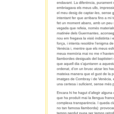
endavant. La diferència, purament 
embriagava els meus ulls, impressio
el meu desig de captar-les, sense
intentant fer que arribara fins a mi
fet un moment abans, amb un peu so
vegada que refeia, només materialme
matinée
dels Guermantes, aconsegui
nou em fregava la visió indistinta i
força, i intenta resoldre l’enigma de
Venècia i, mentre que els meus esfo
meua memòria mai no me n’havien di
llambordes desiguals del baptisteri
que aquell dia s’ajuntaren a aquest
ordenat, d’on un brusc atzar les hav
mateixa manera que el gust de la p
imatges de Combray i de Venècia, e
una certesa i suficient, sense més p
Encara hi he hagut d’afegir alguna 
que ha produït mai la llengua france
complexa transparència. I queda cl
no tan famosa llamborda): provocar
temps perdut puga ser temps retroba