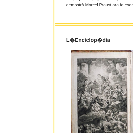
demostrà Marcel Proust ara fa exa
L�Enciclop�dia