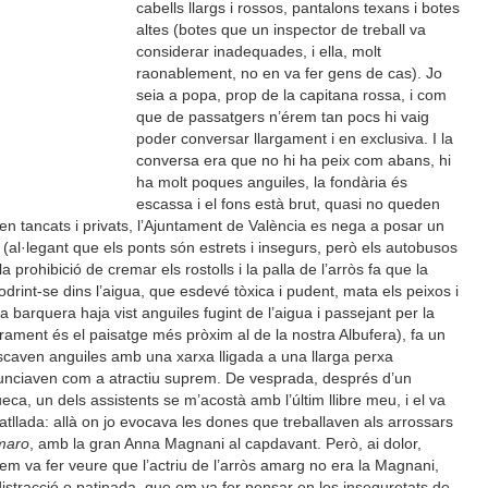
cabells llargs i rossos, pantalons texans i botes
altes (botes que un inspector de treball va
considerar inadequades, i ella, molt
raonablement, no en va fer gens de cas). Jo
seia a popa, prop de la capitana rossa, i com
que de passatgers n’érem tan pocs hi vaig
poder conversar llargament i en exclusiva. I la
conversa era que no hi ha peix com abans, hi
ha molt poques anguiles, la fondària és
escassa i el fons està brut, quasi no queden
en tancats i privats, l’Ajuntament de València es nega a posar un
 (al·legant que els ponts són estrets i insegurs, però els autobusos
a prohibició de cremar els rostolls i la palla de l’arròs fa que la
drint-se dins l’aigua, que esdevé tòxica i pudent, mata els peixos i
a barquera haja vist anguiles fugint de l’aigua i passejant per la
urament és el paisatge més pròxim al de la nostra Albufera), fa un
scaven anguiles amb una xarxa lligada a una llarga perxa
anunciaven com a atractiu suprem. De vesprada, després d’un
ueca, un dels assistents se m’acostà amb l’últim llibre meu, i el va
atllada: allà on jo evocava les dones que treballaven als arrossars
maro
, amb la gran Anna Magnani al capdavant. Però, ai dolor,
, em va fer veure que l’actriu de l’arròs amarg no era la Magnani,
istracció o patinada, que em va fer pensar en les inseguretats de