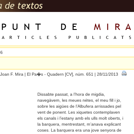
26
Joan F. Mira | El Pa�s - Quadern [CV], núm. 651 | 28/11/2013
Dissabte passat, a l’hora de migdia,
navegàvem, les meues nétes, el meu fill i jo,
sobre les aigües de l’Albufera arrissades pel
vent de ponent. Les xiquetes contemplaven
els canals i l’estany amb els ulls molt oberts, i
la barquera, mentrestant, m’anava explicant
coses. La barquera era una jove senyora de