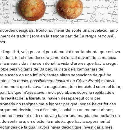
mbordes desiguals, trontollar, i tenir de sobte una revelació, amb
ment de traduir (som en la segona part de
Le temps retrouvé
),
ser:
 l’equilibri, vaig posar el peu damunt d’una llamborda que estava
edent, tot el meu descoratjament s’esvaí davant de la mateixa
de la meua vida m’havien donat la vista d’arbres que havia cregut
txe pels voltants de Balbec, la vista dels campanars de
na sucada en una infusió, tantes altres sensacions de què he
nteuil [
el músic, possiblement inspirat en César Frank
] m’havia
el moment que tastava la magdalena, tota inquietud sobre el futur,
sipat. Els que m’assaltaven molt poc abans sobre la realitat dels
re la realitat de la literatura, havien desaparegut com per
ometia no resignar-me a ignorar per què, sense haver fet cap
rgument decisiu, les dificultats, insolubles un moment abans,
 com ho havia fet el dia que vaig tastar una magdalena mullada en
a de sentir era, en efecte, la mateixa que havia experimentat
ofundes de la qual llavors havia decidit que investigaria més