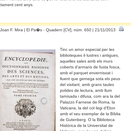
ctament cent anys.
Joan F. Mira | El Pa�s - Quadern [CV], núm. 650 | 21/11/2013
Tinc un amor especial per les
biblioteques il·lustres i antigues,
aquelles sales amb els murs
coberts d’armaris de fusta fosca,
amb el parquet envernissat i
lluent que gemega sota els peus
del visitant, amb grans taules
polides de lectura, amb llum
tamisada i difusa, com ara la del
Palazzo Farnese de Roma, la
Vaticana, la del col·legi d’Eton
amb el seu exemplar de la Bíblia
de Gutenberg. O la Biblioteca
Històrica de la Universitat de