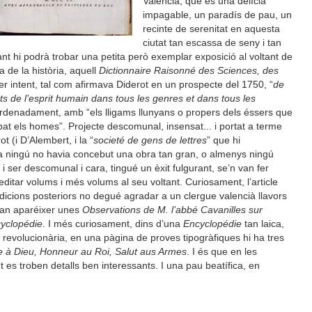
València, que és una delícia
impagable, un paradís de pau, un
recinte de serenitat en aquesta
ciutat tan escassa de seny i tan
itant hi podrà trobar una petita però exemplar exposició al voltant de
 de la història, aquell
Dictionnaire Raisonné des Sciences, des
mer intent, tal com afirmava Diderot en un prospecte del 1750, “
de
ts de l’esprit humain dans tous les genres et dans tous les
 ordenadament, amb “els lligams llunyans o propers dels éssers que
at els homes”. Projecte descomunal, insensat... i portat a terme
 (i D’Alembert, i la “
societé de gens de lettres
” que hi
ara ningú no havia concebut una obra tan gran, o almenys ningú
t i ser descomunal i cara, tingué un èxit fulgurant, se’n van fer
ditar volums i més volums al seu voltant. Curiosament, l’article
dicions posteriors no degué agradar a un clergue valencià llavors
 van aparéixer unes
Observations de M. l’abbé Cavanilles sur
cyclopédie
. I més curiosament, dins d’una
Encyclopédie
tan laica,
 revolucionària, en una pàgina de proves tipogràfiques hi ha tres
e à Dieu, Honneur au Roi, Salut aus Armes
. I és que en les
t es troben detalls ben interessants. I una pau beatífica, en