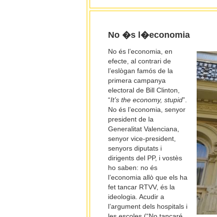
No �s l�economia
No és l’economia, en
efecte, al contrari de
l’eslògan famós de la
primera campanya
electoral de Bill Clinton,
“
It’s the economy, stupid
”.
No és l’economia, senyor
president de la
Generalitat Valenciana,
senyor vice-president,
senyors diputats i
dirigents del PP, i vostès
ho saben: no és
l’economia allò que els ha
fet tancar RTVV, és la
ideologia. Acudir a
l’argument dels hospitals i
les escoles (“No tancaré