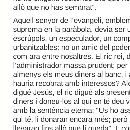
allò que no has sembrat”.
Aquell senyor de l’evangeli, emblem
suprema en la paràbola, devia ser u
escrúpols, un especulador, un comp
urbanitzables: no un amic del poder
com ara entre nosaltres. El ric rei,
l’administrador massa prudent: per
almenys els meus diners al banc, i 
hauria recobrat amb interessos? Al
digué Jesús, el ric digué als present
diners i doneu-los al qui en té deu
amb la sentència eterna: “Us ho ass
qui té, li donaran encara més; però al
llevaran fins allò que li queda”. I,