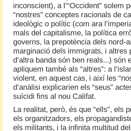
inconscient), a l’“Occident” solem 
“nostres” conceptes racionals de cai
ideològic o polític (com ara l’imper
mals del capitalisme, la política err
governs, la prepotència dels nord-a
marginació dels immigrats, i altres
d’altra banda són ben reals...) són el
apliquem també als “altres”: a l’isl
violent, en aquest cas, i així les “n
d’anàlisi explicarien els “seus” acte
suïcidi fins al nou Califat.
La realitat, però, és que “ells”, els 
els organitzadors, els propagandiste
els militants, i la infinita multitud d