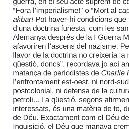
guerra, en el seu acte suprem de c
“Fora l’imperialisme!” o “Mort al cap
akbar!
Pot haver-hi condicions que f
d’una doctrina funesta, com les san
Alemanya després de la I Guerra M
afavoriren l’ascens del nazisme. P
llavor de la doctrina no creixeria la
qüestió, doncs”, recordava jo ací a
matança de periodistes de
Charlie
l’enfrontament est-oest, ni nord-sud
postcolonial, ni defensa de la cultur
petroli... La qüestió, segons afirm
interessats, és una matèria de fe, de
de Déu. Exactament com el Déu dels
Inquisició, el Déu que manava crem