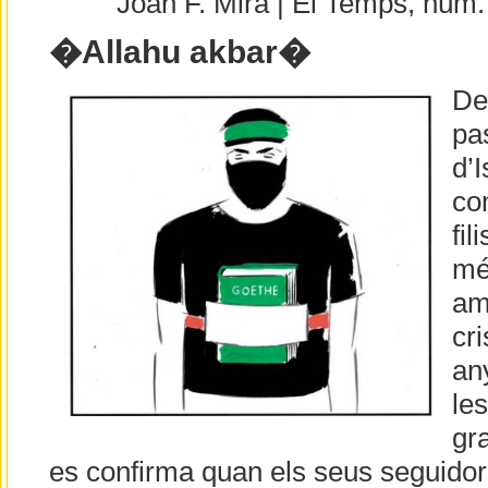
Joan F. Mira | El Temps, núm
�Allahu akbar�
De
pa
d’I
co
fil
mé
am
cri
an
le
gra
es confirma quan els seus seguidor