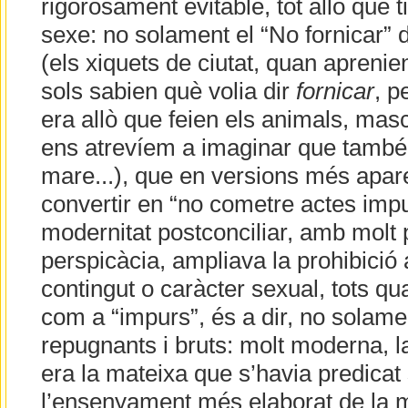
rigorosament evitable, tot allò que 
sexe: no solament el “No fornicar”
(els xiquets de ciutat, quan aprenie
sols sabien què volia dir
fornicar
, p
era allò que feien els animals, masc
ens atrevíem a imaginar que també f
mare...), que en versions més apa
convertir en “no cometre actes impur
modernitat postconciliar, amb molt 
perspicàcia, ampliava la prohibició
contingut o caràcter sexual, tots qu
com a “impurs”, és a dir, no solam
repugnants i bruts: molt moderna, l
era la mateixa que s’havia predicat
l’ensenyament més elaborat de la mo