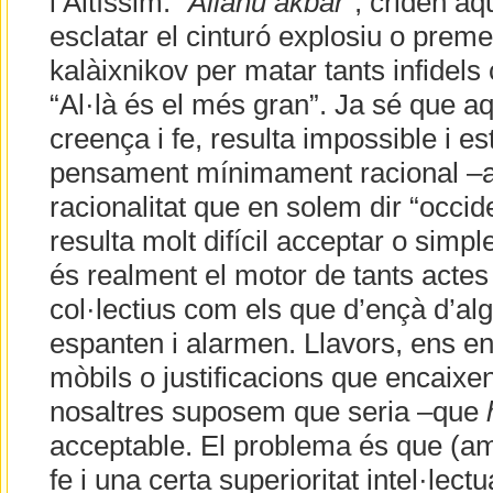
l’Altíssim. “
Allahu akbar
”, criden a
esclatar el cinturó explosiu o premen
kalàixnikov per matar tants infidels
“Al·là és el més gran”. Ja sé que a
creença i fe, resulta impossible i e
pensament mínimament racional –alm
racionalitat que en solem dir “occide
resulta molt difícil acceptar o sim
és realment el motor de tants actes 
col·lectius com els que d’ençà d’a
espanten i alarmen. Llavors, ens e
mòbils o justificacions que encaixe
nosaltres suposem que seria –que
acceptable. El problema és que (a
fe i una certa superioritat intel·lectu