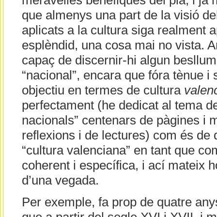
meravelles benèfiques del pla, i ja
que almenys una part de la visió d
aplicats a la cultura siga realment a
esplèndid, una cosa mai no vista. Ar
capaç de discernir-hi algun besllum
“nacional”, encara que fóra tènue i 
objectiu en termes de cultura
valen
perfectament (he dedicat al tema de
nacionals” centenars de pàgines i 
reflexions i de lectures) com és de d
“cultura valenciana” en tant que com
coherent i específica, i ací mateix 
d’una vegada.
Per exemple, fa prop de quatre any