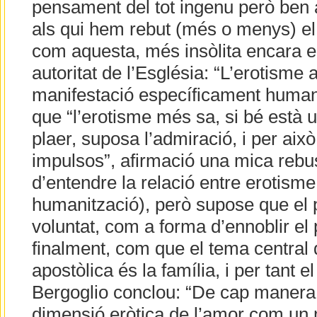
pensament del tot ingenu però ben a
als qui hem rebut (més o menys) el 
com aquesta, més insòlita encara e
autoritat de l’Església: “L’erotisme
manifestació específicament humana
que “l’erotisme més sa, si bé està u
plaer, suposa l’admiració, i per aix
impulsos”, afirmació una mica reb
d’entendre la relació entre erotisme
humanització), però supose que el
voluntat, com a forma d’ennoblir el p
finalment, com que el tema central 
apostòlica és la família, i per tant 
Bergoglio conclou: “De cap manera
dimensió eròtica de l’amor com un