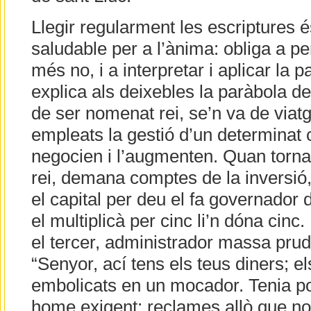
Llegir regularment les escriptures 
saludable per a l’ànima: obliga a pen
més no, i a interpretar i aplicar la
explica als deixebles la paràbola de
de ser nomenat rei, se’n va de viat
empleats la gestió d’un determinat c
negocien i l’augmenten. Quan torna
rei, demana comptes de la inversió, 
el capital per deu el fa governador d
el multiplicà per cinc li’n dóna cinc
el tercer, administrador massa prude
“Senyor, ací tens els teus diners; e
embolicats en un mocador. Tenia po
home exigent: reclames allò que no 