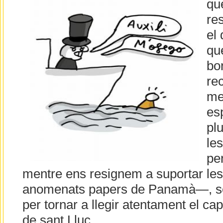
qu
res
el 
qu
bor
re
me
es
pl
le
per
mentre ens resignem a suportar les 
anomenats papers de Panamà—, só
per tornar a llegir atentament el cap
de sant Lluc.