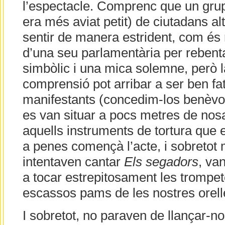
l’espectacle. Comprenc que un grup 
era més aviat petit) de ciutadans al
sentir de manera estrident, com és 
d’una seu parlamentària per rebenta
simbòlic i una mica solemne, però l
comprensió pot arribar a ser ben fat
manifestants (concedim-los benèv
es van situar a pocs metres de nosa
aquells instruments de tortura que e
a penes començà l’acte, i sobretot 
intentaven cantar
Els segadors
, va
a tocar estrepitosament les trompet
escassos pams de les nostres orell
I sobretot, no paraven de llançar-nos