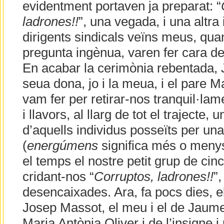
evidentment portaven ja preparat: “
ladrones!!
”, una vegada, i una altra 
dirigents sindicals veïns meus, quan
pregunta ingènua, varen fer cara de
En acabar la cerimònia rebentada, 
seua dona, jo i la meua, i el pare 
vam fer per retirar-nos tranquil·lam
i llavors, al llarg de tot el trajecte
d’aquells individus posseïts per un
(
energúmens
significa més o menys
el temps el nostre petit grup de ci
cridant-nos “
Corruptos, ladrones!!
”
desencaixades. Ara, fa pocs dies, 
Josep Massot, el meu i el de Jaum
Maria Antònia Oliver i de l’insigne i 