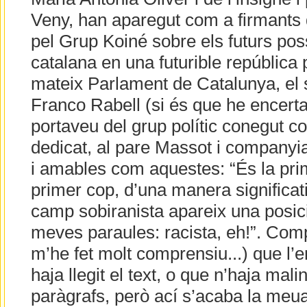
Veny, han aparegut com a firmants 
pel Grup Koiné sobre els futurs pos
catalana en una futurible república p
mateix Parlament de Catalunya, el 
Franco Rabell (si és que he encerta
portaveu del grup polític conegut 
dedicat, al pare Massot i companyia
i amables com aquestes: “És la pri
primer cop, d’una manera significat
camp sobiranista apareix una posici
meves paraules: racista, eh!”. Co
m’he fet molt comprensiu...) que l’em
haja llegit el text, o que n’haja mali
paràgrafs, però ací s’acaba la me