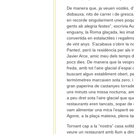
De manera que, ja veuen vostès, d
disbauxa, nits de carrer i de gresca
en recorde singularment unes poque
gents ab alegria festes”, escrivia
enguany, la Roma glaçada, les imatg
convertida en estalactites i regal
de vint anys. S’acabava s’obrir la 
Panteó, però la residència per als i
Javier Arce, amic meu dels temps de 
pocs dies. De manera que la vespra
freda, amb tot l’aire glacial d’espa
buscant algun establiment obert, pe
termòmetres marcaven sota zero, i
gran paperina de castanyes torrade
uns minuts una missa nocturna, amb
a peu dret sota l’aire glacial que qu
restaurants eren tancats, sopar de
vam alimentar una mica l’esperit se
Agone, a la plaça mateixa, plena ta
Tornant cap a la “nostra” casa solit
veure un restaurant amb llum a dins 