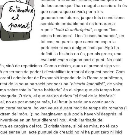
de les raons que l’han mogut a escriure-la és
que espera que servirà per a les
generacions futures, ja que fets i condicions
semblants probablement es tornaran a
repetir “
katà tà anthrópina
”, segons “les
coses humanes”. I les “coses humanes”, en
tot cas, no pareix que caminen cap a la
perfecció ni cap a algun final que Algú ha
definit: la història no és, per als grecs, una
evolució
cap a
alguna part o punt. No està
és, sinó de repeticions. Com a màxim, quan el present siga vist
à en termes de poder i d’estabilitat territorial d’aquest poder. Com
mporani i admirador de l’expansió imperial de la Roma republicana,
itat de la seua narració per ser una “
historía katholiké
”, de valor
oma sobre tota la “terra habitada” és el signe que els temps han
eguda. O siga, el que ara en diríem “el final de la història”:
inal, no es pot avançar més, i el futur ja seria una continuació
, en certa manera, ho van veure durant molt de temps els romans (i
 extrem del món...): no imaginaven què podia haver-hi després, ni
vertir-se en un futur diferent i nou. Amb l’arribada del
iva es capgira del tot. El cristianisme, si bé es mira, no té cap
erquè sense un acte puntual de creació no hi ha punt zero ni inici