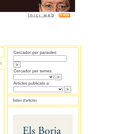
I n i c i w e b
Cercador per paraules:
1
Cercador per temes:
Articles publicats a:
Índex d'articles