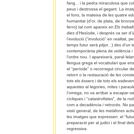
fang... i la pedra miraculosa que co
peus i destrossa el gegant. La imat
el fons, la mateixa de les quatre ed
humanitat (d’or, de plata, de bronze
ferro) tal com apareix en
Els treball
dies
d’Hesíode, i després va ser d’
l’evolució (“involució” en realitat
temps futur serà pitjor...) des d’un 
contemporània plena de violència i d
l’ordre nou. I apareixerà, paral·lela
llengua grega el vocabulari que ens
el “període” o recorregut circular de
retorn o la restauració de les conste
tots els éssers i de tots els esdeve
aquestes al·legories, mites i paraules,
l’omega, no va arribar a escapar-se
cícliques i “catastrofistes”, de la rod
com a decadència i retrocés. No parl
visió general, de les metàfores acti
les imatges que expressen: el “futu
preparació per al judici i el final 
regressiva.