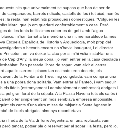
’aquests nits que universalment se suposa que han de ser de
, de campanades, barrets ridículs, castells de foc i tot això, només
s: la resta, han estat nits prosaiques i domèstiques. “Colguen les
 Ausiàs Marc, que jo em quedaré confortablement a casa. Però
es de les fonts bellíssimes cobertes de gel i amb l’aigua
ims blancs, m’han tornat a la memòria una nit memorablede fa més
nova Escuela Española de Historia y Arqueologia, molt prop del
nvestigadors o becaris encara no s’havia inaugurat, i el director
Princeton, em va deixar la clau per si m’hi volia instal·lar uns
 de Cap d’Any, la meua dona i jo vam entrar en la casa desolada i
i deshabitat. Ben passada l’hora de sopar, vam eixir al carrer
rò aquells carrers i places tan estimats eren deserts, els
 davant de la Fontana di Trevi, mig congelada, vam comprar una
s a una pobra dona solitària. Vam entrar al Panteó, i vam seguir
 els fidels (estranyament i admirablement nombrosos) abrigats i
eia pel gran forat de la cúpula. A la Piazza Navona tots els cafès i
 calent o fer simplement un mos semblava empresa impossible, i
guint els cants d’una altra missa de mitjanit a Santa Agnese in
mbé de fidels abrigats: almenys reconfortava.
ària i freda de la Via di Torre Argentina, en una replaceta vam
però tancat, potser ple o reservat per al sopar i la festa, però jo,