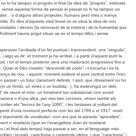
 no hi ha tampoc ni progrés ni final (la idea de “progrés”, estimats
 fet, sense aquesta forma de pensar el passat no hi ha tampoc un
 diví... o d’alguns altres projectes, humans però més o menys
ntits. És dins d’aquesta visió lineal on es situa la idea de nou
ador i decisiu (la renovació de la història i de la humanitat que
ifícilment hauria pogut situar-se en el temps difús i sense
.
esperaven l’arribada d’un fet puntual i transcendent, una “vinguda”,
i algú va dir: el moment ja ha arribat, i a partir d’aquest punt la
itud, i tot el temps posterior serà una maduració progressiva fins a
a. Quan el Déu creador “
descendit de coelo
” i s’encarna i es fa
ença de nou, i aquest moment esdevé el punt central entre l’inici
un passat i un futur clarament definits. I això, que òbviament no ho
(ni un hindú, un xinès o un budista...), ha esdevingut un dels
” de veure el món: un fonament tan substancial com sovint
na manera o d’una altra, per vies ben curioses, vénen també els
rden els “terrors de l’any 1000”, i les fantasies al voltant del
 a partir d’una revolució perfecta com les del 1789 o el 1917:
reset
,
importants de vocabulari: com ara que la paraula “apocalipsi”,
ment o revelació (que en l’evangelista Joan és revelació
s i el final dels temps) haja passat a ser, en el llenguatge més
ibles i brutals, cataclisme o catàstrofe última. I que “cataclisme” i