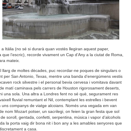
a Itàlia (no sé si durarà quan vostès llegiran aquest paper,
que l’escric), recorde vivament un Cap d’Any a la ciutat de Roma,
ara mateix.
al llarg de moltes dècades, puc recordar-ne poques de singulars o
ant per San Antonio, Texas, mentre una banda d’energúmens vestis
aven rock silvestre i el personal bevia cervesa i vomitava davant
mà de matí caminava pels carrers de Houston rigorosament deserts,
ni una sola. Una altra a Londres fent no sé què, segurament res
ixell fluvial remuntant el Nil, contemplant les estrelles i bevent
en uns companys de viatge alcoians. Només una vegada em van
 de nom Mozart potser, un sacrilegi, on feien la gran festa que sol
 de soroll, gentada, confetti, serpentina, música i vapor d’alcohols
a la porta vaig dir bona nit i bon any a les amables senyores que
iscretament a casa.