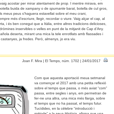
vaig acostar per mirar atentament de prop. I mentre mirava, em
a botella buida de xampany o de
spumante
barat, botella de cul gros,
ls meus peus s’haguera estavellat sobre el meu crani,
pre més d’escriure, llegir, recordar o viure. Vaig alçar el cap, al
ta, i és ben conegut que a Itàlia, entre altres tradicions delicioses,
andròmines inservibles o velles en punt de la mitjanit de Cap d’Any.
añola deserta, mirant una mica la tele enrotllats amb flassades i
 castanyes, ja fredes. Però, almenys, jo era viu.
Joan F. Mira | El Temps, núm. 1702 | 24/01/2017
Com que aquesta aportació meua setmanal
va començar el 2017 amb una petita reflexió
sobre el temps que passa, o més aviat “com”
passa, entre segles i anys, em permetran de
fer-ne una altra, una mica més llarga, sobre
el temps que no ha passat, el temps futur.
Tucídides, en la cèlebre “introducció i
mètode” a la seua
Història
, afirma que una