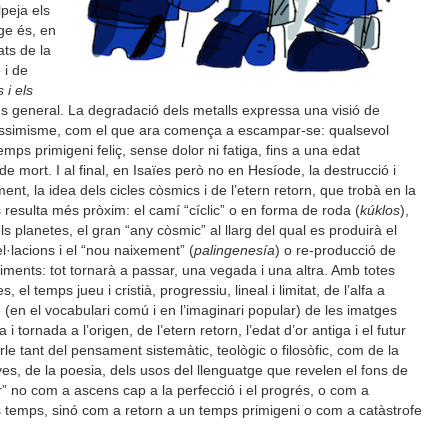
lpeja els
ge és, en
ats de la
 i de
s i els
ús general. La degradació dels metalls expressa una visió de
, pessimisme, com el que ara comença a escampar-se: qualsevol
temps primigeni feliç, sense dolor ni fatiga, fins a una edat
e mort. I al final, en Isaïes però no en Hesíode, la destrucció i
ment, la idea dels cicles còsmics i de l’etern retorn, que trobà en la
 resulta més pròxim: el camí “cíclic” o en forma de roda (
kúklos
),
ls planetes, el gran “any còsmic” al llarg del qual es produirà el
l·lacions i el “nou naixement” (
palingenesía
) o re-producció de
niments: tot tornarà a passar, una vegada i una altra. Amb totes
 el temps jueu i cristià, progressiu, lineal i limitat, de l’alfa a
 (en el vocabulari comú i en l’imaginari popular) de les imatges
a i tornada a l’origen, de l’etern retorn, l’edat d’or antiga i el futur
e tant del pensament sistemàtic, teològic o filosòfic, com de la
ves, de la poesia, dels usos del llenguatge que revelen el fons de
r” no com a ascens cap a la perfecció i el progrés, o com a
dels temps, sinó com a retorn a un temps primigeni o com a catàstrofe