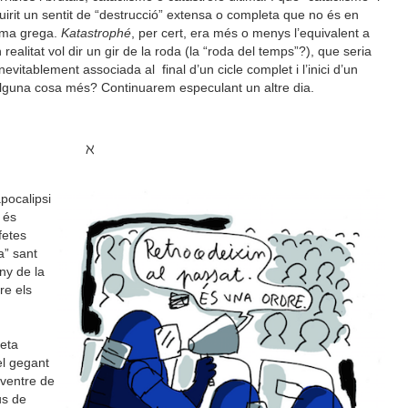
quirit un sentit de “destrucció” extensa o completa que no és en
orma grega.
Katastrophé
, per cert, era més o menys l’equivalent a
 realitat vol dir un gir de la roda (la “roda del temps”?), que seria
nevitablement associada al final d’un cicle complet i l’inici d’un
o alguna cosa més? Continuarem especulant un altre dia.
ℵ
apocalipsi
 és
fetes
a” sant
uny de la
re els
feta
el gegant
l ventre de
us de