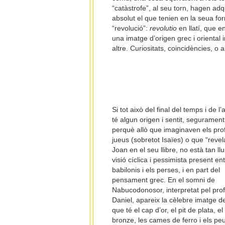
“catàstrofe”, al seu torn, hagen ad
absolut el que tenien en la seua f
“revolució”:
revolutio
en llatí, que en
una imatge d’origen grec i oriental i
altre. Curiositats, coincidències, 
Si tot això del final del temps i de l’
té algun origen i sentit, segurament
perquè allò que imaginaven els pro
jueus (sobretot Isaïes) o que “revel
Joan en el seu llibre, no està tan ll
visió cíclica i pessimista present ent
babilonis i els perses, i en part del
pensament grec. En el somni de
Nabucodonosor, interpretat pel pro
Daniel, apareix la cèlebre imatge d
que té el cap d’or, el pit de plata, e
bronze, les cames de ferro i els pe