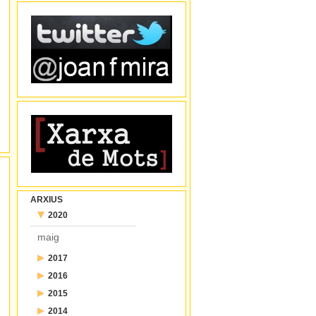
ARXIUS
2020
maig
2017
2016
juliol
2015
desembre
juny
2014
desembre