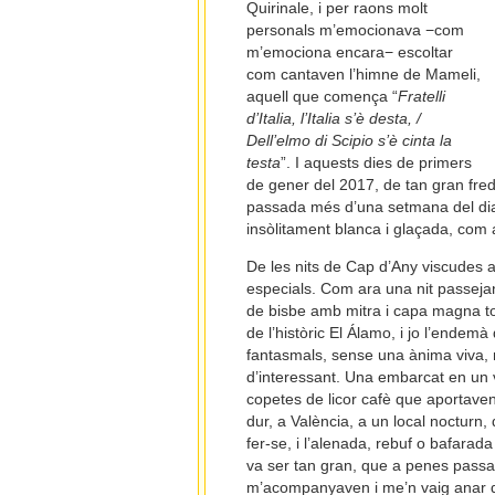
Quirinale, i per raons molt
personals m’emocionava −com
m’emociona encara− escoltar
com cantaven l’himne de Mameli,
aquell que comença “
Fratelli
d’Italia, l’Italia s’è desta, /
Dell’elmo di Scipio s’è cinta la
testa
”. I aquests dies de primers
de gener del 2017, de tan gran fred 
passada més d’una setmana del dia 
insòlitament blanca i glaçada, com 
De les nits de Cap d’Any viscudes 
especials. Com ara una nit passej
de bisbe amb mitra i capa magna toc
de l’històric El Álamo, i jo l’ende
fantasmals, sense una ànima viva, 
d’interessant. Una embarcat en un va
copetes de licor cafè que aportav
dur, a València, a un local nocturn,
fer-se, i l’alenada, rebuf o bafarada
va ser tan gran, que a penes passad
m’acompanyaven i me’n vaig anar d