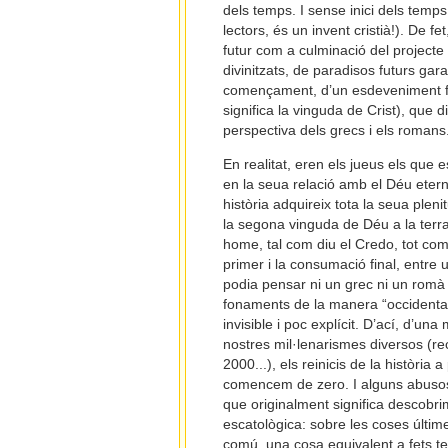
dels temps. I sense inici dels temps
lectors, és un invent cristià!). De
futur com a culminació del projecte
divinitzats, de paradisos futurs gara
començament, d’un esdeveniment fund
significa la vinguda de Crist), que d
perspectiva dels grecs i els romans
En realitat, eren els jueus els que 
en la seua relació amb el Déu etern, 
història adquireix tota la seua plen
la segona vinguda de Déu a la terr
home, tal com diu el Credo, tot com
primer i la consumació final, entre 
podia pensar ni un grec ni un romà 
fonaments de la manera “occidental
invisible i poc explícit. D’ací, d’u
nostres mil·lenarismes diversos (reco
2000...), els reinicis de la història
comencem de zero. I alguns abusos 
que originalment significa descobri
escatològica: sobre les coses últime
comú, una cosa equivalent a fets terr