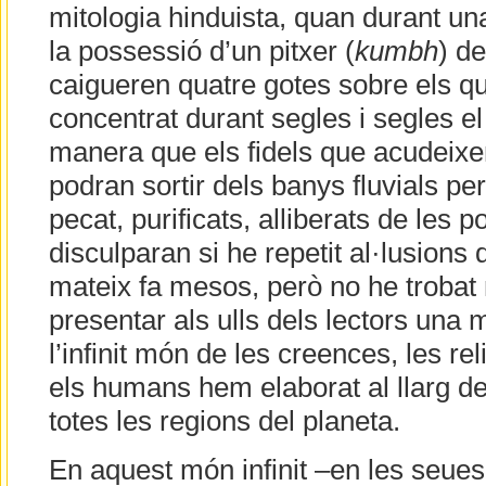
mitologia hinduista, quan durant un
la possessió d’un pitxer (
kumbh
) de
caigueren quatre gotes sobre els qu
concentrat durant segles i segles e
manera que els fidels que acudeixen
podran sortir dels banys fluvials p
pecat, purificats, alliberats de les 
disculparan si he repetit al·lusions 
mateix fa mesos, però no he trobat
presentar als ulls dels lectors una
l’infinit món de les creences, les rel
els humans hem elaborat al llarg de 
totes les regions del planeta.
En aquest món infinit –en les seue