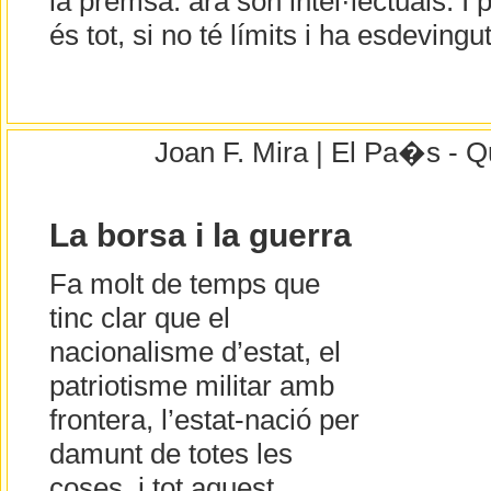
la premsa: ara són intel·lectuals. I p
és tot, si no té límits i ha esdevingu
Joan F. Mira | El Pa�s - Q
La borsa i la guerra
Fa molt de temps que
tinc clar que el
nacionalisme d’estat, el
patriotisme militar amb
frontera, l’estat-nació per
damunt de totes les
coses, i tot aquest