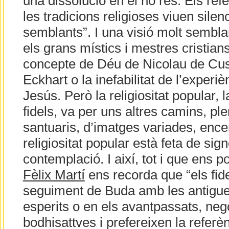
una dissolució en el no res. Els ref
les tradicions religioses viuen silen
semblants”. I una visió molt semblan
els grans místics i mestres cristians 
concepte de Déu de Nicolau de Cusa
Eckhart o la inefabilitat de l’experi
Jesús. Però la religiositat popular, 
fidels, va per uns altres camins, pl
santuaris, d’imatges variades, encen
religiositat popular està feta de sig
contemplació. I així, tot i que ens p
Fèlix Martí
ens recorda que “els fi
seguiment de Buda amb les antigue
esperits o en els avantpassats, neg
bodhisattves i prefereixen la refer