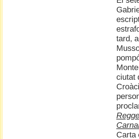
El set
Gabrie
escript
estraf
tard, 
Mussoli
pompós
Monten
ciutat
Croàci
person
procla
Reggen
Carna
Carta 