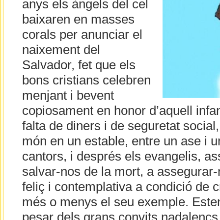
anys els àngels del cel
baixaren en masses
corals per anunciar el
naixement del
Salvador, fet que els
bons cristians celebren
menjant i bevent
copiosament en honor d’aquell infan
falta de diners i de seguretat social
món en un estable, entre un ase i u
cantors, i després els evangelis, a
salvar-nos de la mort, a assegurar-
feliç i contemplativa a condició de c
més o menys el seu exemple. Estem
pesar dels grans convits nadalencs