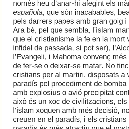
només heu d’anar-hi afegint els màr
española
, que són inacabables, bea
pels darrers papes amb gran goig i a
Ara bé, pel que sembla, l’islam ma
que el cristianisme la fe en la mort
infidel de passada, si pot ser), l’A
l’Evangeli, i Mahoma convenç més q
de fer-se o deixar-se matar. No tinc
cristians per al martiri, disposats a
paradís pel procediment de bomba e
amb explosius o avió precipitat contr
això és un xoc de civilitzacions, els 
l’islam xoquen amb més decisió, no 
creuen en el paradís, i els cristians
paradís és més atractiu que el nost