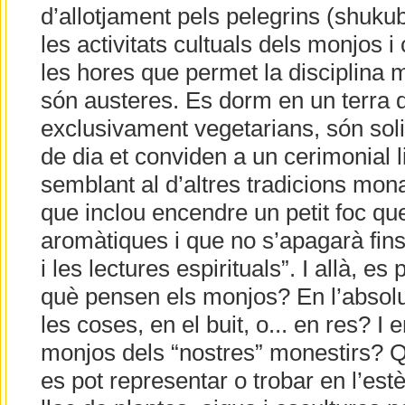
d’allotjament pels pelegrins (shuku
les activitats cultuals dels monjos 
les hores que permet la disciplina 
són austeres. Es dorm en un terra d
exclusivament vegetarians, són soli
de dia et conviden a un cerimonial l
semblant al d’altres tradicions mon
que inclou encendre un petit foc qu
aromàtiques i que no s’apagarà fin
i les lectures espirituals”. I allà, es
què pensen els monjos? En l’absolut,
les coses, en el buit, o... en res? I
monjos dels “nostres” monestirs? Qu
es pot representar o trobar en l’estè