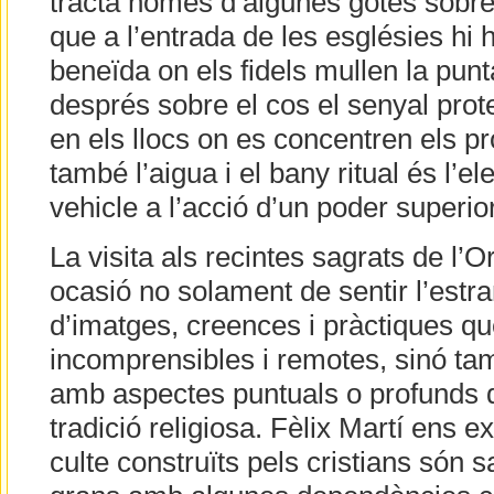
tracta només d’algunes gotes sobre e
que a l’entrada de les esglésies hi 
beneïda on els fidels mullen la punta
després sobre el cos el senyal prote
en els llocs on es concentren els p
també l’aigua i el bany ritual és l’
vehicle a l’acció d’un poder superior
La visita als recintes sagrats de l’O
ocasió no solament de sentir l’estra
d’imatges, creences i pràctiques q
incomprensibles i remotes, sinó tamb
amb aspectes puntuals o profunds d
tradició religiosa. Fèlix Martí ens e
culte construïts pels cristians són