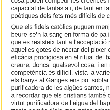
cosa poden competir les creences r
capacitat de fantasia i, de tant en t
poètiques dels fets més difícils de 
Que els fidels catòlics puguen menj
beure-se’n la sang en forma de pa i
que es resisteix tant a l’acceptació 
aquelles gotes de nèctar del pitxer 
eficàcia prodigiosa en el ritual del 
creure, doncs, qualsevol cosa, i en
competència és difícil, vista la varie
els banys al Ganges ens pot sobtar l
purificadora de les aigües santes, n
a recordar que els cristians també
virtut purificadora de l’aigua del bapt