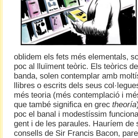
oblidem els fets més elementals, s
poc al lluïment teòric. Els teòrics de 
banda, solen contemplar amb moltí
llibres o escrits dels seus col·legue
més teoria (més contemplació i m
que també significa en grec
theoría
poc el banal i modestíssim funciona
gent i de les paraules. Hauríem de s
consells de Sir Francis Bacon, par