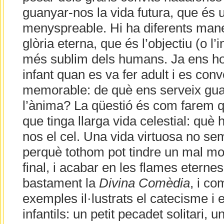
guanyar-nos la vida futura, que és 
menyspreable. Hi ha diferents mane
glòria eterna, que és l’objectiu (o l’i
més sublim dels humans. Ja ens ho
infant quan es va fer adult i es con
memorable: de què ens serveix gu
l’ànima? La qüestió és com farem q
que tinga llarga vida celestial: què
nos el cel. Una vida virtuosa no se
perquè tothom pot tindre un mal mo
final, i acabar en les flames eterne
bastament la
Divina Comèdia
, i c
exemples il·lustrats el catecisme i el
infantils: un petit pecadet solitari,