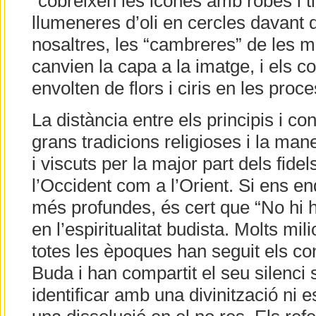
“cobreixen les icones amb robes i ti
llumeneres d’oli en cercles davant d
nosaltres, les “cambreres” de les 
canvien la capa a la imatge, i els c
envolten de flors i ciris en les proc
La distància entre els principis i c
grans tradicions religioses i la man
i viscuts per la major part dels fide
l’Occident com a l’Orient. Si ens 
més profundes, és cert que “No hi
en l’espiritualitat budista. Molts mi
totes les èpoques han seguit els con
Buda i han compartit el seu silenci 
identificar amb una divinització ni