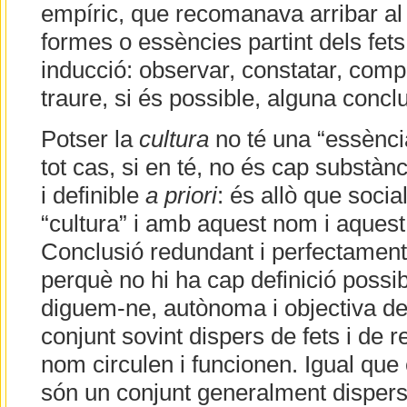
empíric, que recomanava arribar al
formes o essències partint dels fets 
inducció: observar, constatar, compa
traure, si és possible, alguna conclus
Potser la
cultura
no té una “essènci
tot cas, si en té, no és cap substànci
i definible
a priori
: és allò que soci
“cultura” i amb aquest nom i aques
Conclusió redundant i perfectament
perquè no hi ha cap definició possib
diguem-ne, autònoma i objectiva de 
conjunt sovint dispers de fets i de r
nom circulen i funcionen. Igual que e
són un conjunt generalment dispers