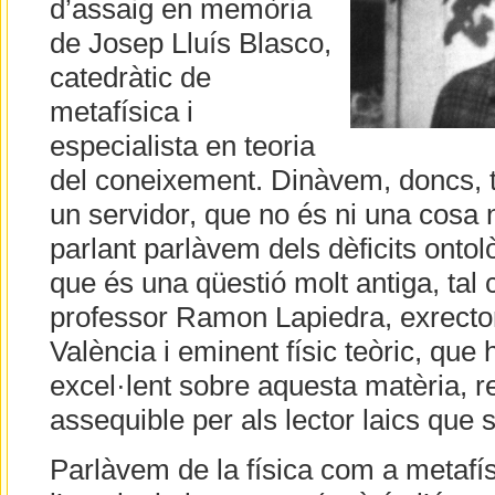
d’assaig en memòria
de Josep Lluís Blasco,
catedràtic de
metafísica i
especialista en teoria
del coneixement. Dinàvem, doncs, tre
un servidor, que no és ni una cosa ni 
parlant parlàvem dels dèficits ontolò
que és una qüestió molt antiga, tal
professor Ramon Lapiedra, exrector
València i eminent físic teòric, que h
excel·lent sobre aquesta matèria, r
assequible per als lector laics que 
Parlàvem de la física com a metafís