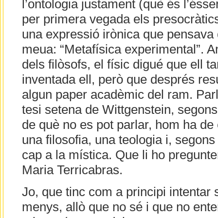
l’ontologia justament (què és l’éss
per primera vegada els presocràtics)
una expressió irònica que pensava 
meua: “Metafísica experimental”. 
dels filòsofs, el físic digué que ell 
inventada ell, però que després res
algun paper acadèmic del ram. Par
tesi setena de Wittgenstein, segons 
de què no es pot parlar, hom ha de c
una filosofia, una teologia i, segon
cap a la mística. Que li ho pregun
Maria Terricabras.
Jo, que tinc com a principi intentar
menys, allò que no sé i que no ent