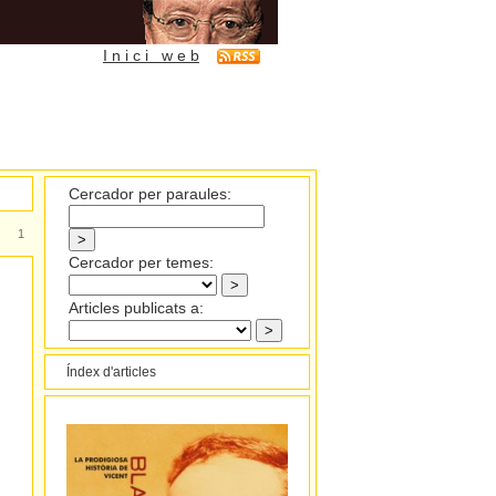
I n i c i w e b
Cercador per paraules:
1
Cercador per temes:
Articles publicats a:
Índex d'articles