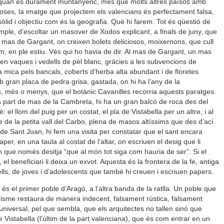
, quan és durament muntanyenc, més que molts altres països amb
ses, la imatge que projectem els valencians és perfectament falsa,
sòlid i objectiu com és la geografia. Què hi farem. Tot és qüestió de
emple, d’escoltar un masover de Xodos explicant, a finals de juny, que
mas de Gargant, on creixen bolets deliciosos, moixernons, que cull
m, en ple estiu. Vés qui ho havia de dir. Al mas de Gargant, un mas
n vaques i vedells de pèl blanc, gràcies a les subvencions de
 mica pels bancals, coberts d’herba alta abundant i de floretes
b gran placa de pedra grisa, gastada, on hi ha l’any de la
s, més o menys, que el botànic Cavanilles recorria aquests paratges.
la part de mas de la Cambreta, hi ha un gran balcó de roca des del
: el llom del puig per un costat, el pla de Vistabella per un altre, i al
 de la petita vall del Carbo, plena de masos altíssims que des d’ací
de Sant Joan, hi fem una visita per constatar que el sant encara
aper, en una taula al costat de l’altar, on escriuen el desig que li
n que només desitja “que al món tot siga com hauria de ser”. Si el
el beneficiari li deixa un exvot. Aquesta és la frontera de la fe, antiga
 vells, de joves i d’adolescents que també hi creuen i escriuen papers.
s el primer poble d’Aragó, a l’altra banda de la ratlla. Un poble que
urisme restaura de manera indecent, falsament rústica, falsament
 universal, pel que sembla, que els arquitectes no tallen sinó que
 Vistabella (l’últim de la part valenciana), que és com entrar en un