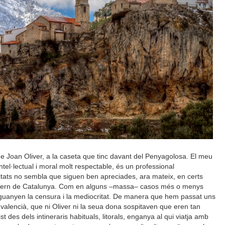
 Joan Oliver, a la caseta que tinc davant del Penyagolosa. El meu
ntel·lectual i moral molt respectable, és un professional
litats no sembla que siguen ben apreciades, ara mateix, en certs
vern de Catalunya. Com en alguns –massa– casos més o menys
i guanyen la censura i la mediocritat. De manera que hem passat uns
alencià, que ni Oliver ni la seua dona sospitaven que eren tan
ist des dels intineraris habituals, litorals, enganya al qui viatja amb