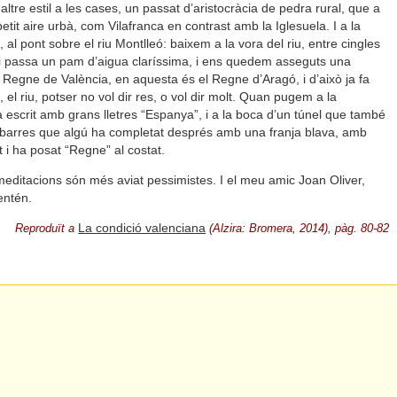
n altre estil a les cases, un passat d’aristocràcia de pedra rural, que a
petit aire urbà, com Vilafranca en contrast amb la Iglesuela. I a la
 al pont sobre el riu Montlleó: baixem a la vora del riu, entre cingles
 Hi passa un pam d’aigua claríssima, i ens quedem asseguts una
el Regne de València, en aquesta és el Regne d’Aragó, i d’això ja fa
, el riu, potser no vol dir res, o vol dir molt. Quan pugem a la
a escrit amb grans lletres “Espanya”, i a la boca d’un túnel que també
e barres que algú ha completat després amb una franja blava, amb
 i ha posat “Regne” al costat.
editacions són més aviat pessimistes. I el meu amic Joan Oliver,
entén.
La condició valenciana
Reproduït a
(Alzira: Bromera, 2014), pàg. 80-82