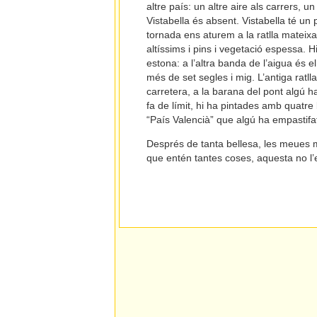
altre país: un altre aire als carrers, u
Vistabella és absent. Vistabella té un 
tornada ens aturem a la ratlla mateixa,
altíssims i pins i vegetació espessa.
estona: a l’altra banda de l’aigua és 
més de set segles i mig. L’antiga ratlla
carretera, a la barana del pont algú h
fa de límit, hi ha pintades amb quatr
“País Valencià” que algú ha empastifat
Després de tanta bellesa, les meues m
que entén tantes coses, aquesta no l’