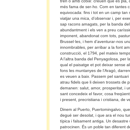
tren o amb cotxe: creuen que és pla
més fama de ser-ho. Com en tantes co
equivocada: fins i tot en un camp tan 
viatjar una mica, d’observar i, per ex
sap racons amagats, per la banda del 
abundantment i els ven a preu caríssi
imponent, abandonat com tots, pasture
Brussel·les, i hem d’aventurar-nos una
innombrables, per arribar a la font am
construcció, el 1794, pel mateix temp
A l’altra banda del Penyagolosa, per 
qual el paisatge et pot deixar sense alè
fons les muntanyes de l’Aragó, darrere
es veuen a baix. Passem pel santuari 
atrau fidels que li deixen trossets de p
demanen: salut, amor, prosperitat, i u
sant concedeix el favor, cosa freqüent, 
i present, precristiana i cristiana, de
Dinem al Puerto, Puertomingalvo, que é
degué ser desolat, i que ara el nou t
típica i falsament antiga. Un desastre
patrocinen. És un poble tan diferent de