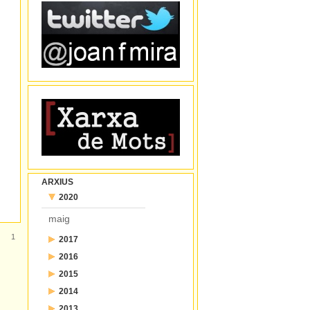
ARXIUS
2020
maig
1
2017
2016
juliol
2015
desembre
juny
2014
desembre
novembre
maig
2013