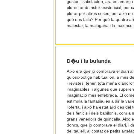
gustós i satisfactori, ara és amarg i
ploren amb tristor existencial, per 
plorar per altres coses, per això 
què ens falta? Per què fa quatre an
malestar, la malagana i la malencon
D�u i la bufanda
Això era que jo comprava el diari a
quiosc-botiga habitual on, a més de
i revistes, tenen tota mena d’andr
imaginables, i algunes que superen
imaginació més enfebrada. El com
estimula la fantasia, és a dir la vari
l’oferta, i això ha estat així des del
dels fenicis i dels babilonis, com a 
grans venedors de quincalla. Això e
doncs, que jo comprava el diari, i 
del taulell, al costat de petits artef