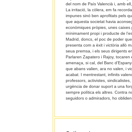
del nom de País Valencià i, amb ell
La irritació, la còlera, em fa record
impunes sinó ben aprofitats pels qu
que aquesta societat havia aconsegu
econòmiques pròpies, unes caixes per
mínimament propi i producte de l’esf
Madrid, doncs, el poc de poder que
presenta com a èxit i victòria allò 
seua premsa, i els seus dirigents e
Parlaren Zapatero i Rajoy, tocaren el
amenaça, si cal, del Banc d’Espany
que abans valien, ara no valen, i v
acabat. I mentrestant, infinits valen
professors, activistes, sindicaliste
urgència de donar suport a una força
sempre política els altres. Contra no
seguidors o admiradors, ho obliden 