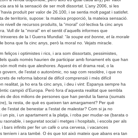
a ara té la sensació de ser molt dissortat. L’any 2006, si les
havia produït per valor de 26.100, i se sentia molt pagat i satisfet.
a de territoris, supose: la mateixa proporció, la mateixa sensació.
x nivell de recursos produïts, la “moral” col·lectiva fa cinc anys
ra. Vull dir la “moral” en el sentit d’aquells informes que
trinxeres de la I Guerra Mundial: “
la soupe est bonne, et la morale
 de bona que fa cinc anys, però la moral no. Vejats miracle.
 feliços i optimistes i rics, i ara som dissortats, pessimistes,
dels quals només haurien de participar amb fonament els que han
n són molt més que aleshores. Aquest és el drama real, o la
ap govern, de l’estat o autonòmic, no sap com resoldre, i que no
ets de reforma laboral de difícil comprensió i més difícil
en realitat, ja ho era fa cinc anys, i deu i vint: Espanya sempre ha
utèntic campió d’Europa. Però fora d’aquesta realitat que sembla
s més de dos milions de persones que han perdut la faena (sumats
atre), la resta, de què es queixen tan amargament? Per què
e l’estat de benestar a l’estat de malestar? Com si ja no
i un pis, i un apartament a la platja, i roba per mudar-se (barata o
raonable, i seguretat social i metges i hospitals, i escola per als
, i bars infinits per fer un cafè o una cervesa, i vacances
bans teníem i ara també. O és que tot això mateix que abans era tan