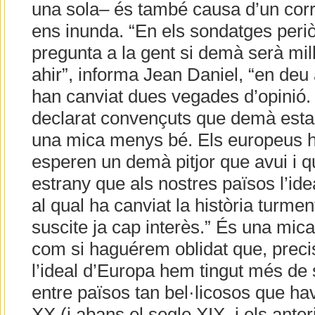
una sola– és també causa d’un cor
ens inunda. “En els sondatges peri
pregunta a la gent si demà serà mil
ahir”, informa Jean Daniel, “en deu
han canviat dues vegades d’opinió.
declarat convençuts que demà esta
una mica menys bé. Els europeus h
esperen un demà pitjor que avui i qu
estrany que als nostres països l’ide
al qual ha canviat la història turme
suscite ja cap interès.” És una mica
com si haguérem oblidat que, prec
l’ideal d’Europa hem tingut més de
entre països tan bel·licosos que hav
XX (i abans el segle XIX, i els ante