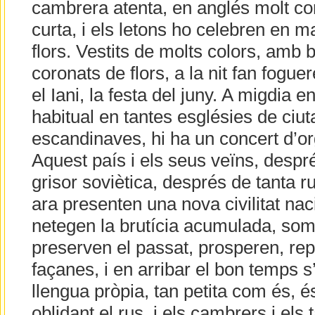
cambrera atenta, en anglés molt corr
curta, i els letons ho celebren en
flors. Vestits de molts colors, amb b
coronats de flors, a la nit fan foguer
el Iani, la festa del juny. A migdia e
habitual en tantes esglésies de ciuta
escandinaves, hi ha un concert d’or
Aquest país i els seus veïns, despr
grisor soviètica, després de tanta ru
ara presenten una nova civilitat nac
netegen la brutícia acumulada, somr
preserven el passat, prosperen, rep
façanes, i en arribar el bon temps s
llengua pròpia, tan petita com és, és
oblidant el rus, i els cambrers i els 