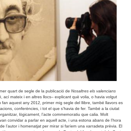
mer quart de segle de la publicació de
Nosaltres els valencians
ací mateix i en altres llocs– explicant què volia, o havia volgut
e’n fan aquest any 2012, primer mig segle del llibre, també llavors es
ions, conferències, i tot el que s’havia de fer. També a la ciutat
rganitzar, lògicament, l’acte commemoratiu que calia. Molt
an convidar a parlar en aquell acte, i una estona abans de l’hora
de l’autor i homenatjat per mirar si faríem una xarradeta prèvia. El