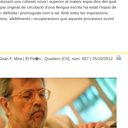
n donant una cohesió nova i superior al mateix espai dins del qual
pai original de circulació d’una llengua escrita ha estat l’espai de
 o definida i promoguda com a tal. Amb totes les imposicions,
aixos, afebliments i recuperacions que aquests processos sovint
Joan F. Mira | El Pa�s - Quadern [CV], núm. 607 | 25/10/2012