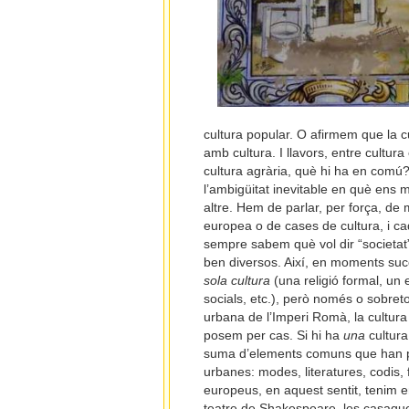
cultura popular. O afirmem que la cu
amb cultura. I llavors, entre cultura 
cultura agrària, què hi ha en comú?
l’ambigüitat inevitable en què ens 
altre. Hem de parlar, per força, de 
europea o de cases de cultura, i ca
sempre sabem què vol dir “societat”
ben diversos. Així, en moments suc
sola cultura
(una religió formal, un e
socials, etc.), però només o sobreto
urbana de l’Imperi Romà, la cultura a
posem per cas. Si hi ha
una
cultura
suma d’elements comuns que han produï
urbanes: modes, literatures, codis, 
europeus, en aquest sentit, tenim e
teatre de Shakespeare, les casaques 