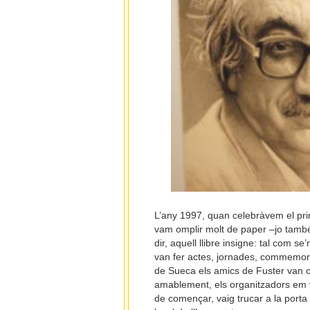
L’any 1997, quan celebràvem el pri
vam omplir molt de paper –jo també, 
dir, aquell llibre insigne: tal com s
van fer actes, jornades, commemorac
de Sueca els amics de Fuster van o
amablement, els organitzadors em v
de començar, vaig trucar a la porta 