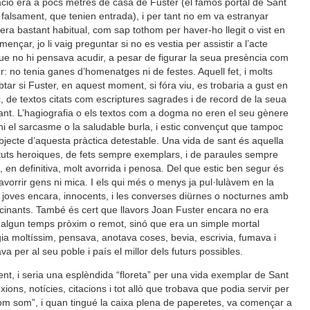
ió era a pocs metres de casa de Fuster (el famós portal de Sant
 falsament, que tenien entrada), i per tant no em va estranyar
era bastant habitual, com sap tothom per haver-ho llegit o vist en
mençar, jo li vaig preguntar si no es vestia per assistir a l’acte
 que no hi pensava acudir, a pesar de figurar la seua presència com
r: no tenia ganes d’homenatges ni de festes. Aquell fet, i molts
ar si Fuster, en aquest moment, si fóra viu, es trobaria a gust en
 de textos citats com escriptures sagrades i de record de la seua
ant. L’hagiografia o els textos com a dogma no eren el seu gènere
ar-hi el sarcasme o la saludable burla, i estic convençut que tampoc
objecte d’aquesta pràctica detestable. Una vida de sant és aquella
irtuts heroiques, de fets sempre exemplars, i de paraules sempre
, en definitiva, molt avorrida i penosa. Del que estic ben segur és
avorrir gens ni mica. I els qui més o menys ja pul·lulàvem en la
 joves encara, innocents, i les converses diürnes o nocturnes amb
scinants. També és cert que llavors Joan Fuster encara no era
n algun temps pròxim o remot, sinó que era un simple mortal
gia moltíssim, pensava, anotava coses, bevia, escrivia, fumava i
a per al seu poble i país el millor dels futurs possibles.
nt, i seria una esplèndida “floreta” per una vida exemplar de Sant
exions, notícies, citacions i tot allò que trobava que podia servir per
com som”, i quan tingué la caixa plena de paperetes, va començar a