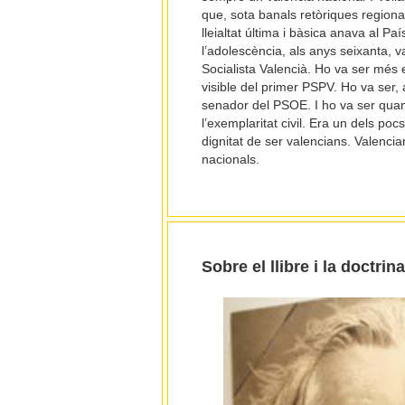
que, sota banals retòriques region
lleialtat última i bàsica anava al Pa
l’adolescència, als anys seixanta, va
Socialista Valencià. Ho va ser més 
visible del primer PSPV. Ho va ser, 
senador del PSOE. I ho va ser quan de
l’exemplaritat civil. Era un dels po
dignitat de ser valencians. Valencia
nacionals.
Sobre el llibre i la doctrin