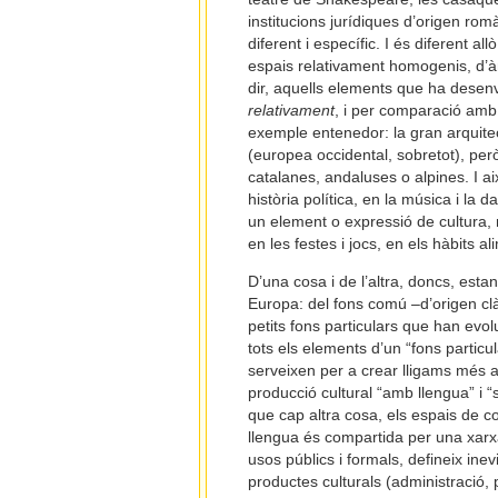
institucions jurídiques d’origen rom
diferent i específic. I és diferent
espais relativament homogenis, d’àmb
dir, aquells elements que ha desen
relativament
, i per comparació amb l
exemple entenedor: la gran arquitec
(europea occidental, sobretot), però
catalanes, andaluses o alpines. I ai
història política, en la música i la d
un element o expressió de cultura, mé
en les festes i jocs, en els hàbits al
D’una cosa i de l’altra, doncs, est
Europa: del fons comú –d’origen clàs
petits fons particulars que han evo
tots els elements d’un “fons particu
serveixen per a crear lligams més am
producció cultural “amb llengua” i
que cap altra cosa, els espais de c
llengua és compartida per una xarxa 
usos públics i formals, defineix inev
productes culturals (administració, p