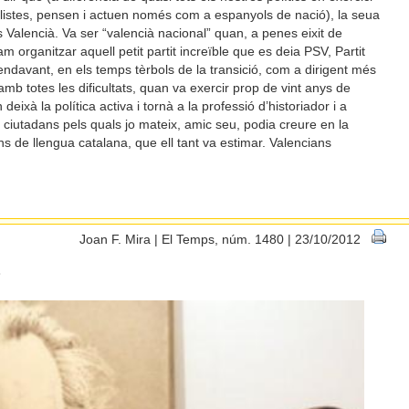
alistes, pensen i actuen només com a espanyols de nació), la seua
ís Valencià. Va ser “valencià nacional” quan, a penes eixit de
m organitzar aquell petit partit increïble que es deia PSV, Partit
endavant, en els temps tèrbols de la transició, com a dirigent més
amb totes les dificultats, quan va exercir prop de vint anys de
ixà la política activa i tornà a la professió d’historiador i a
cs ciutadans pels quals jo mateix, amic seu, podia creure en la
ns de llengua catalana, que ell tant va estimar. Valencians
Joan F. Mira | El Temps, núm. 1480 | 23/10/2012
a