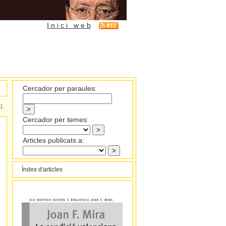
I n i c i w e b
Cercador per paraules:
1
Cercador per temes:
Articles publicats a:
Índex d'articles