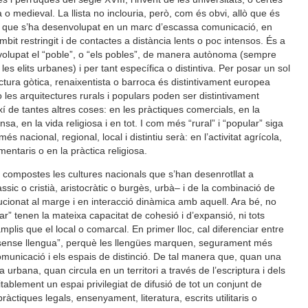
à o medieval. La llista no inclouria, però, com és obvi, allò que és
 allò que s’ha desenvolupat en un marc d’escassa comunicació, en
it restringit i de contactes a distància lents o poc intensos. És a
volupat el “poble”, o “els pobles”, de manera autònoma (sempre
es elits urbanes) i per tant específica o distintiva. Per posar un sol
tura gòtica, renaixentista o barroca és distintivament europea
 les arquitectures rurals i populars poden ser distintivament
xí de tantes altres coses: en les pràctiques comercials, en la
ansa, en la vida religiosa i en tot. I com més “rural” i “popular” siga
s nacional, regional, local i distintiu serà: en l’activitat agrícola,
imentaris o en la pràctica religiosa.
an compostes les cultures nacionals que s’han desenrotllat a
sic o cristià, aristocràtic o burgès, urbà– i de la combinació de
lucionat al marge i en interacció dinàmica amb aquell. Ara bé, no
lar” tenen la mateixa capacitat de cohesió i d’expansió, ni tots
plis que el local o comarcal. En primer lloc, cal diferenciar entre
 “sense llengua”, perquè les llengües marquen, segurament més
omunicació i els espais de distinció. De tal manera que, quan una
urbana, quan circula en un territori a través de l’escriptura i dels
itablement un espai privilegiat de difusió de tot un conjunt de
ràctiques legals, ensenyament, literatura, escrits utilitaris o