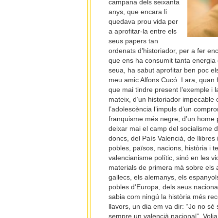
campana dels seixanta
anys, que encara li
quedava prou vida per
a aprofitar-la entre els
seus papers tan
ordenats d’historiador, per a fer e
que ens ha consumit tanta energia d
seua, ha sabut aprofitar ben poc el
meu amic Alfons Cucó. I ara, quan 
que mai tindre present l’exemple i l
mateix, d’un historiador impecable e
l’adolescència l’impuls d’un compr
franquisme més negre, d’un home púb
deixar mai el camp del socialisme de
doncs, del País Valencià, de llibres
pobles, països, nacions, història i 
valencianisme polític, sinó en les v
materials de primera mà sobre els a
gallecs, els alemanys, els espanyols
pobles d’Europa, dels seus nacional
sabia com ningú la història més rec
llavors, un dia em va dir: “Jo no sé
sempre un valencià nacional”. Volia 