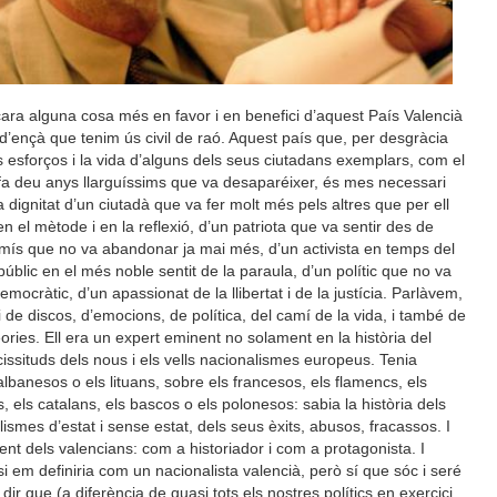
ncara alguna cosa més en favor i en benefici d’aquest País Valencià
’ençà que tenim ús civil de raó. Aquest país que, per desgràcia
s esforços i la vida d’alguns dels seus ciutadans exemplars, com el
fa deu anys llarguíssims que va desaparéixer, és mes necessari
a dignitat d’un ciutadà que va fer molt més pels altres que per ell
n el mètode i en la reflexió, d’un patriota que va sentir des de
omís que no va abandonar ja mai més, d’un activista en temps del
lic en el més noble sentit de la paraula, d’un polític que no va
mocràtic, d’un apassionat de la llibertat i de la justícia. Parlàvem,
 i de discos, d’emocions, de política, del camí de la vida, i també de
teories. Ell era un expert eminent no solament en la història del
icissituds dels nous i els vells nacionalismes europeus. Tenia
lbanesos o els lituans, sobre els francesos, els flamencs, els
, els catalans, els bascos o els polonesos: sabia la història dels
ismes d’estat i sense estat, dels seus èxits, abusos, fracassos. I
ent dels valencians: com a historiador i com a protagonista. I
 si em definiria com un nacionalista valencià, però sí que sóc i seré
dir que (a diferència de quasi tots els nostres polítics en exercici