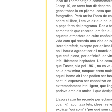
local de l’homenatge o commemorac
Josep 10, on tants han dit després,
gens trobar-lo en pijama, cosa que 
fotografies. Però arribà l’hora de co
sobre el llibre, i em va dir que no,
a peça forta del programa. Res a fe
comentaris que recorde, em fan dubt
aquesta atmosfera de culte canònic,
vida com qui recorda una vida de s
literari preferit, excepte per aplic
no li hauria agradat ser ell mateix 
que està plena, per definició, de v
infal·liblement inspirades. Una cosa
que Fuster, allà pel 1961, no es va 
seua proximitat, tampoc: érem molt
aquell home alt i sec podien ser fa
sant, ni esperava ser canonitzat e
extremadament intel·ligent, que lle
parlava amb els amics. I que desitjav
Llavors (això ho recorde perfectame
Joan F.), apuntava fets, idees i refl
explicar “qui som” i “per què som 