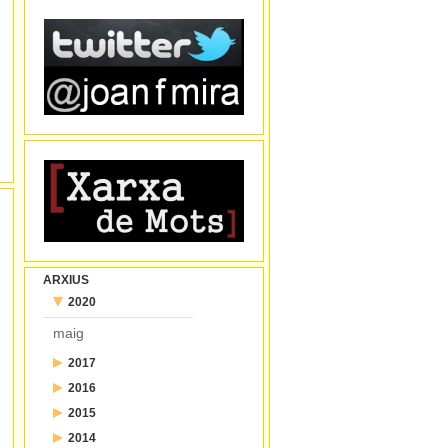
ARXIUS
2020
maig
2017
2016
juliol
2015
desembre
juny
2014
desembre