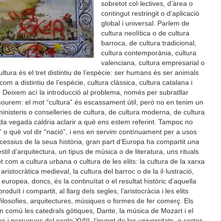
sobretot col·lectives, d’àrea o
contingut restringit o d’aplicació
global i universal. Parlem de
cultura neolítica o de cultura
barroca, de cultura tradicional,
cultura contemporània, cultura
valenciana, cultura empresarial o
ltura és el tret distintiu de l’espècie: ser humans és ser animals
com a distintiu de l’espècie, cultura clàssica, cultura catalana i
 Deixem ací la introducció al problema, només per subratllar
mourem: el mot “cultura” és escassament útil, però no en tenim un
ministeris o conselleries de cultura, de cultura moderna, de cultura
da vegada caldria aclarir a què ens estem referint. Tampoc no
 o què vol dir “nació”, i ens en servim contínuament per a usos
cessius de la seua història, gran part d’Europa ha compartit
una
stil d’arquitectura, un tipus de música o de literatura, uns rituals
t com a cultura urbana o cultura de les elits: la cultura de la xarxa
ristocràtica medieval, la cultura del barroc o de la il·lustració,
 europea, doncs, és la continuïtat o el resultat històric d’aquella
t i compartit, al llarg dels segles, l’aristocràcia i les elits
filosofies, arquitectures, músiques o formes de fer comerç. Els
n comú les catedrals gòtiques, Dante, la música de Mozart i el
i perruques del segle XVIII, l’invent de les universitats, o certes