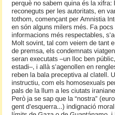
perquè no sabem quina és la xifra: 
reconeguts per les autoritats, en va
tothom, començant per Amnistia Int
en són alguns milers més. Fa pocs
informacions més respectables, s’a
Molt sovint, tal com veiem de tant e
de premsa, els condemnats viatgen 
seran executats –un lloc ben públi
estadi–, i allà s’agenollen en rengl
reben la bala preceptiva al clatell.
instructiu, com els homosexuals pe
pals de la llum a les ciutats iranian
Però ja se sap que la “nostra” (europ
gent d’esquerra...) indignació mora
límits de Gaza o de Guantánamo, i 