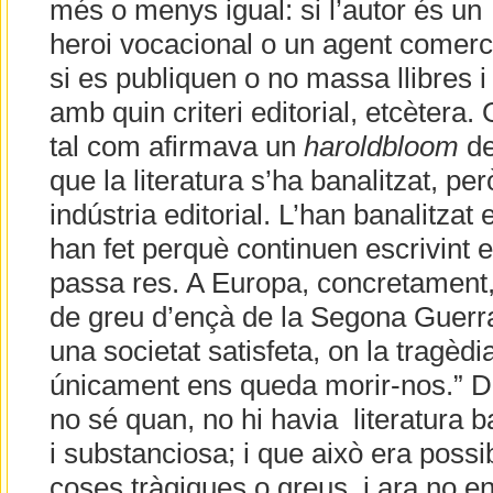
més o menys igual: si l’autor és un
heroi vocacional o un agent comerci
si es publiquen o no massa llibres i
amb quin criteri editorial, etcètera. 
tal com afirmava un
haroldbloom
de
que la literatura s’ha banalitzat, per
indústria editorial. L’han banalitzat e
han fet perquè continuen escrivint 
passa res. A Europa, concretament,
de greu d’ençà de la Segona Guerra
una societat satisfeta, on la tragèd
únicament ens queda morir-nos.” D
no sé quan, no hi havia literatura b
i substanciosa; i que això era poss
coses tràgiques o greus, i ara no 