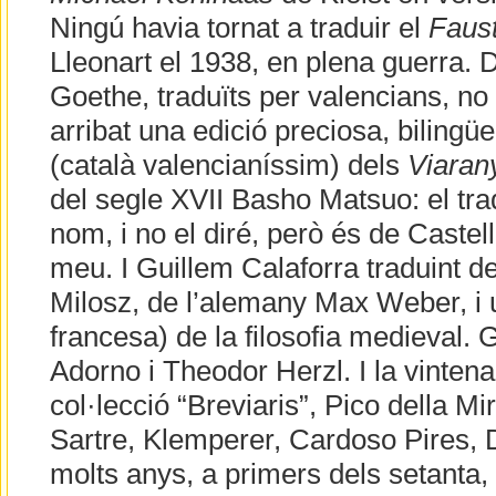
Ningú havia tornat a traduir el
Faus
Lleonart el 1938, en plena guerra. 
Goethe, traduïts per valencians, no
arribat una edició preciosa, bilingü
(català valencianíssim) dels
Viaran
del segle XVII Basho Matsuo: el tra
nom, i no el diré, però és de Castel
meu. I Guillem Calaforra traduint 
Milosz, de l’alemany Max Weber, i u
francesa) de la filosofia medieval.
Adorno i Theodor Herzl. I la vintena 
col·lecció “Breviaris”, Pico della Mi
Sartre, Klemperer, Cardoso Pires, 
molts anys, a primers dels setanta,