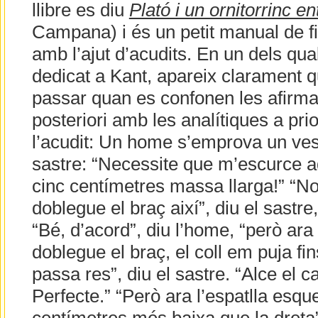
llibre es diu
Plató i un ornitorrinc e
Campana) i és un petit manual de fi
amb l’ajut d’acudits. En un dels qual
dedicat a Kant, apareix clarament q
passar quan es confonen les afirma
posteriori amb les analítiques a prio
l’acudit: Un home s’emprova un vesti
sastre: “Necessite que m’escurce 
cinc centímetres massa llarga!” “No
doblegue el braç així”, diu el sastre,
“Bé, d’acord”, diu l’home, “però ara 
doblegue el braç, el coll em puja fin
passa res”, diu el sastre. “Alce el cap
Perfecte.” “Però ara l’espatlla esq