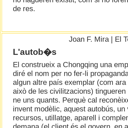
de res.
Joan F. Mira | El
L'autob�s
El construeix a Chongqing una emp
diré el nom per no fer-li propagand
algun altre país exemplar (com ara l
això de les civilitzacions) tingueren
ne uns quants. Perquè cal reconèixe
invent modèlic, aquest autobús, un 
recursos, utillatge, aparell i comple
demana (el client és el govern, en a