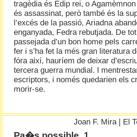
tragèdia és Èdip rei, o Agamèmnon 
és assassinat, però també és la sup
l’excés de la passió, Ariadna aba
enganyada, Fedra rebutjada. De tot a
passejada d’un bon home pels carre
fer i s’ha fet la més gran literatura d
fóra així, hauríem de deixar d’escriu
tercera guerra mundial. I mentresta
escriptors, i només quedarien els c
morir-se.
Joan F. Mira | El
Pa�s possible, 1