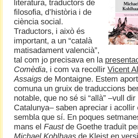
literatura, traductors de
filosofia, d’història i de
ciència social.
Traductors, i això és
important, a un “català
matisadament valencià”,
tal com jo precisava en la
presenta
Comèdia
, i com va recollir
Vicent A
Assaigs
de Montaigne. Estem aporta
comuna un gruix de traduccions ben
notable, que no sé si “allà” –vull di
Catalunya– saben apreciar i acollir
sembla que sí. En poques setmanes
mans el
Faust
de Goethe traduït per
Michael Kohlhaas
de Kleist en versi