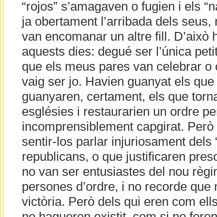
“rojos” s’amagaven o fugien i els “
ja obertament l’arribada dels seus
van encomanar un altre fill. D’això 
aquests dies: degué ser l’única petit
que els meus pares van celebrar o co
vaig ser jo. Havien guanyat els que 
guanyaren, certament, els que torna
esglésies i restaurarien un ordre per
incomprensiblement capgirat. Però
sentir-los parlar injuriosament dels 
republicans, o que justificaren pre
no van ser entusiastes del nou règ
persones d’ordre, i no recorde que
victòria. Però dels qui eren com ell
no hagueren existit, com si no fore