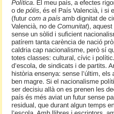
Política
. El meu país, a efectes rig
o de
pólis
, és el País Valencià, i si 
(futur
com a país
amb dignitat de ci
Valencià, no de
Comunitat
), aquest
sense un sòlid i suficient nacionalis
patírem tanta carència de nació pròp
caldria cap nacionalisme, però sí qu
totes classes: cultural, cívic i políti
d’escola, de sindicats i de partits. 
història ensenya: sense l’últim, els 
ben magre. Si el nacionalisme políti
ser decisiu allà on es prenen les dec
país és més aviat un futur sense p
residual, que durant algun temps e
l’escola. Amb llibres i escriptors, 