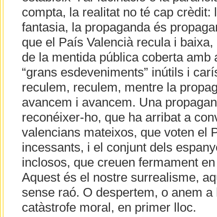
compta, la realitat no té cap crèdit: 
fantasia, la propaganda és propagand
que el País Valencià recula i baixa,
de la mentida pública coberta amb a
“grans esdeveniments” inútils i car
reculem, reculem, mentre la propa
avancem i avancem. Una propaganda
reconéixer-ho, que ha arribat a con
valencians mateixos, que voten el P
incessants, i el conjunt dels espany
inclosos, que creuen fermament en l
Aquest és el nostre surrealisme, aq
sense raó. O despertem, o anem a l
catàstrofe moral, en primer lloc.