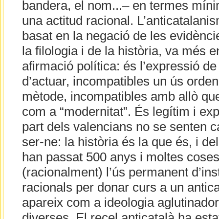
bandera, el nom...– en termes mín
una actitud racional. L’anticatalanis
basat en la negació de les evidènc
la filologia i de la història, va més 
afirmació política: és l’expressió d
d’actuar, incompatibles un ús ordena
mètode, incompatibles amb allò que
com a “modernitat”. És legítim i exp
part dels valencians no se senten c
ser-ne: la història és la que és, i d
han passat 500 anys i moltes coses
(racionalment) l’ús permanent d’in
racionals per donar curs a un antic
apareix com a ideologia aglutinado
diverses. El recel anticatalà ha esta