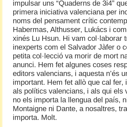
impulsar uns “Quaderns de 3i4” que
primera iniciativa valenciana per in
noms del pensament crític contemp
Habermas, Althusser, Lukács i comp
xinés Lu Hsun. Hi vam col·laborar 
inexperts com el Salvador Jàfer o co
petita col·lecció va morir de mort na
anunci. Hem fet algunes coses respe
editors valencians, i aquesta n’és 
important. Hem fet allò que cal fer, 
als polítics valencians, i als qui e
no els importa la llengua del país, n
Montaigne ni Dante, a nosaltres, tr
importa. Molt.