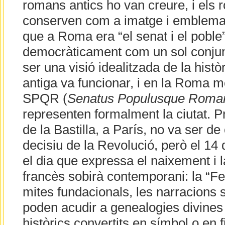
romans antics ho van creure, i els
conserven com a imatge i emblema.
que a Roma era “el senat i el poble”
democràticament com un sol conjunt
ser una visió idealitzada de la hist
antiga va funcionar, i en la Roma m
SPQR (
Senatus Populusque Roma
representen formalment la ciutat. P
de la Bastilla, a París, no va ser de
decisiu de la Revolució, però el 14 d
el dia que expressa el naixement i l
francès sobirà contemporani: la “Fe
mites fundacionals, les narracions 
poden acudir a genealogies divines 
històrics convertits en símbol o en f