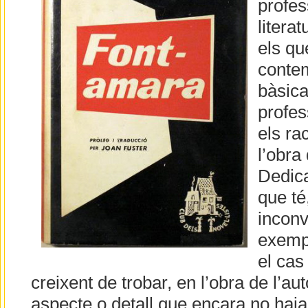
profes
litera
els qu
conte
bàsica
profes
els ra
l’obra
Dedica
que té
inconv
exemp
el cas 
creixent de trobar, en l’obra de l’aut
aspecte o detall que encara no haja