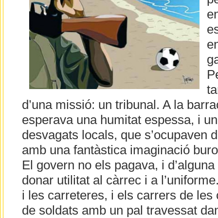
en
e
en
g
Pe
t
d’una missió: un tribunal. A la barr
esperava una humitat espessa, i un
desvagats locals, que s’ocupaven de
amb una fantàstica imaginació buroc
El govern no els pagava, i d’algun
donar utilitat al càrrec i a l’unifor
i les carreteres, i els carrers de les
de soldats amb un pal travessat da