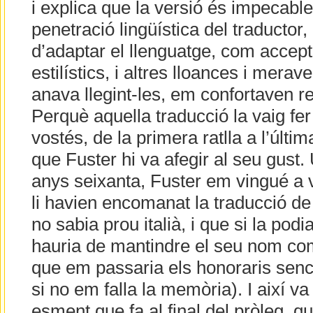
i explica que la versió és impecabl
penetració lingüística del traductor,
d’adaptar el llenguatge, com accepta
estilístics, i altres lloances i merav
anava llegint-les, em confortaven r
Perquè aquella traducció la vaig fer
vostés, de la primera ratlla a l’últi
que Fuster hi va afegir al seu gust.
anys seixanta, Fuster em vingué a 
li havien encomanat la traducció d
no sabia prou italià, i que si la podia
hauria de mantindre el seu nom com
que em passaria els honoraris senc
si no em falla la memòria). I així va
esment que fa al final del pròleg, qu