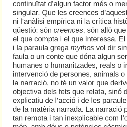
continuïtat d’algun factor més o men
singular. Que les creences d’aquest
ni l’anàlisi empírica ni la crítica his
qüestió: són
creences
, són allò que
el que compta i el que interessa. El
i la paraula grega
mythos
vol dir si
faula o un conte que dóna algun sen
humanes o humanitzades, reals o i
intervenció de persones, animals o 
la narració, no té un valor que derive
objectiva dels fets que relata, sinó 
explicatiu de l’acció i de les parau
de la matèria narrada. La narració 
tan remota i tan inexplicable com l’
món, amb déus o potències còsmi