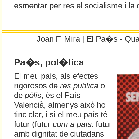
esmentar per res el socialisme i la 
Joan F. Mira | El Pa�s - Qua
Pa�s, pol�tica
El meu país, als efectes
rigorosos de
res publica
o
de
pólis
, és el País
Valencià, almenys això ho
tinc clar, i si el meu país té
futur (futur
com a país
: futur
amb dignitat de ciutadans,