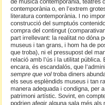
de música contemporània, teatres 
contemporània o, en l’extrem grotes
literatura contemporània. I no impor
construcció del sumptuós contenidor
compra del contingut (comparativa
part irrellevant: la realitat no dóna 
museus i tan grans, i hom ha de pos
que troba), ni el pressupost del ma
relació amb l’ús i la utilitat pública
encara, és escandalós, que l’admini
sempre que vol
troba diners abundan
els seus esplèndids museus i tan r
manera adequada i condigna, per a t
patrimoni artístic. Sovint, en compte
podrien afegir alguna sala més als 