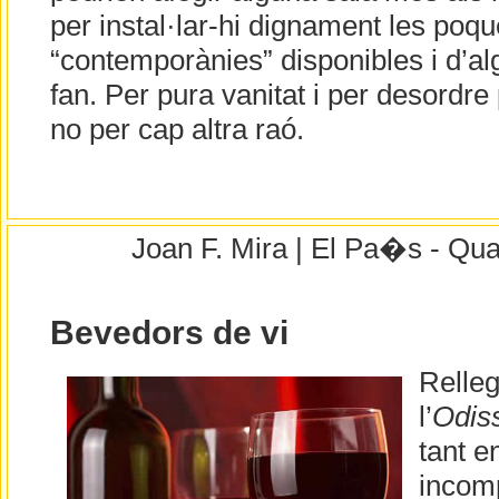
per instal·lar-hi dignament les poq
“contemporànies” disponibles i d’al
fan. Per pura vanitat i per desordre
no per cap altra raó.
Joan F. Mira | El Pa�s - Qua
Bevedors de vi
Relleg
l’
Odis
tant e
incomp