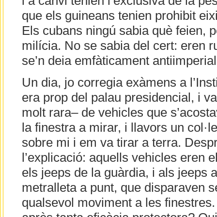
i a canvi tenien l’exclusiva de la pe
que els guineans tenien prohibit eix
Els cubans ningú sabia què feien, p
milícia. No se sabia del cert: eren r
se’n deia emfàticament antiimperia
Un dia, jo corregia exàmens a l’Inst
era prop del palau presidencial, i va
molt rara– de vehicles que s’acosta
la finestra a mirar, i llavors un col·
sobre mi i em va tirar a terra. Despr
l’explicació: aquells vehicles eren e
els jeeps de la guàrdia, i als jeeps
metralleta a punt, que disparaven s
qualsevol moviment a les finestres