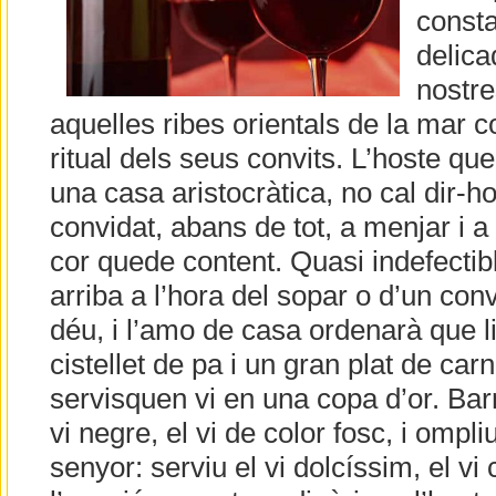
consta
delica
nostre
aquelles ribes orientals de la mar c
ritual dels seus convits. L’hoste qu
una casa aristocràtica, no cal dir-h
convidat, abans de tot, a menjar i a
cor quede content. Quasi indefectibl
arriba a l’hora del sopar o d’un con
déu, i l’amo de casa ordenarà que l
cistellet de pa i un gran plat de carn 
servisquen vi en una copa d’or. Barr
vi negre, el vi de color fosc, i ompl
senyor: serviu el vi dolcíssim, el vi 