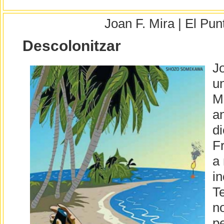
Joan F. Mira | El Pu
Descolonitzar
J
un
Ma
a
di
F
a 
in
Te
n
pe