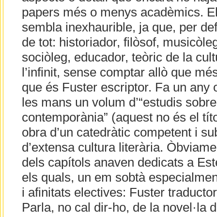
papers més o menys acadèmics. El 
sembla inexhaurible, ja que, per defi
de tot: historiador, filòsof, musicòleg,
sociòleg, educador, teòric de la cultu
l’infinit, sense comptar allò que mé
que és Fuster escriptor. Fa un any 
les mans un volum d’“estudis sobre 
contemporània” (aquest no és el títol
obra d’un catedràtic competent i sub
d’extensa cultura literària. Òbviame
dels capítols anaven dedicats a Este
els quals, un em sobtà especialment
i afinitats electives: Fuster traducto
Parla, no cal dir-ho, de la novel·la 