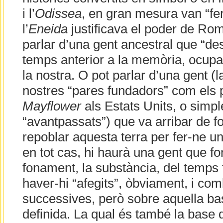
i l’
Odissea
, en gran mesura van “fer
l’
Eneida
justificava el poder de Roma
parlar d’una gent ancestral que “de
temps anterior a la memòria, ocupa
la nostra. O pot parlar d’una gent (l
nostres “pares fundadors” com els p
Mayflower
als Estats Units, o simp
“avantpassats”) que va arribar de fo
repoblar aquesta terra per fer-ne u
en tot cas, hi haurà una gent que form
fonament, la substància, del temps 
haver-hi “afegits”, òbviament, i co
successives, però sobre aquella b
definida. La qual és també la base 