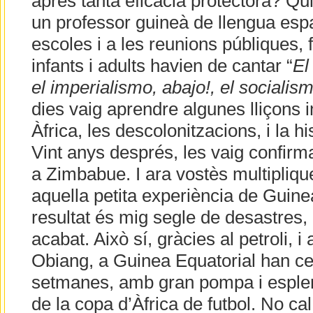
après tanta eficàcia protectora? Qui
un professor guineà de llengua espa
escoles i a les reunions públiques,
infants i adults havien de cantar “
El
el imperialismo, abajo!, el socialism
dies vaig aprendre algunes lliçons 
Àfrica, les descolonitzacions, i la hi
Vint anys després, les vaig confirma
a Zimbabue. I ara vostès multipliqu
aquella petita experiència de Guinea
resultat és mig segle de desastres,
acabat. Això sí, gràcies al petroli, i
Obiang, a Guinea Equatorial han ce
setmanes, amb gran pompa i esplen
de la copa d’Àfrica de futbol. No ca