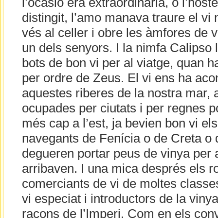
l’ocasió era extraordinària, o l’hos
distingit, l’amo manava traure el vi
vés al celler i obre les àmfores de 
un dels senyors. I la nimfa Calipso l
bots de bon vi per al viatge, quan ha
per ordre de Zeus. El vi ens ha a
aquestes riberes de la nostra mar, a
ocupades per ciutats i per regnes 
més cap a l’est, ja bevien bon vi el
navegants de Fenícia o de Creta o de
degueren portar peus de vinya per a
arribaven. I una mica després els 
comerciants de vi de moltes classe
vi especiat i introductors de la vinya
racons de l’Imperi. Com en els conv