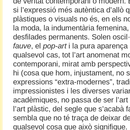
de veritat contemporani o modern. 
si l’expressió més autèntica d’allò
plàstiques o visuals no és, en els n
la moda, la indumentària femenina,
desfilades permanents. Solen oscil·l
fauve
, el
pop-art
i la pura aparença 
qualsevol cas, tot l’art anomenat m
contemporani, mirat amb perspectiva 
hi (cosa que hom, injustament, no so
expressions “extra-modernes”, tradi
impressionistes i les diverses var
acadèmiques, no passa de ser l’art 
l’art plàstic, del segle que s’acabà 
sembla que no té traça de deixar d
qualsevol cosa que això signifique. L