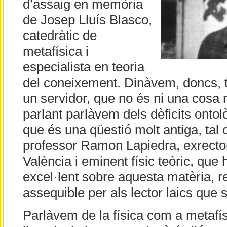
d’assaig en memòria
de Josep Lluís Blasco,
catedràtic de
metafísica i
especialista en teoria
del coneixement. Dinàvem, doncs, tre
un servidor, que no és ni una cosa ni 
parlant parlàvem dels dèficits ontolò
que és una qüestió molt antiga, tal
professor Ramon Lapiedra, exrector
València i eminent físic teòric, que h
excel·lent sobre aquesta matèria, r
assequible per als lector laics que 
Parlàvem de la física com a metafís