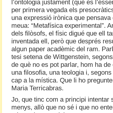
l’ontologia justament (què és l’éss
per primera vegada els presocràtics)
una expressió irònica que pensava 
meua: “Metafísica experimental”. 
dels filòsofs, el físic digué que ell 
inventada ell, però que després res
algun paper acadèmic del ram. Par
tesi setena de Wittgenstein, segons 
de què no es pot parlar, hom ha de c
una filosofia, una teologia i, segon
cap a la mística. Que li ho pregun
Maria Terricabras.
Jo, que tinc com a principi intentar
menys, allò que no sé i que no ent