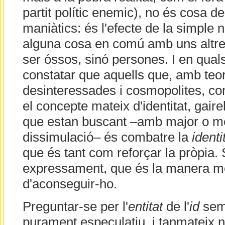
partit polític enemic), no és cosa de
maniàtics: és l'efecte de la simple 
alguna cosa en comú amb uns altres
ser óssos, sinó persones. I en quals
constatar que aquells que, amb teor
desinteressades i cosmopolites, c
el concepte mateix d'identitat, gair
que estan buscant –amb major o me
dissimulació– és combatre la
identi
que és tant com reforçar la pròpia.
expressament, que és la manera m
d'aconseguir-ho.
Preguntar-se per l'
entitat
de l'
id
semb
purament especulatiu, i tanmateix n