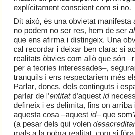
explícitament conscient com si no.
Dit això, és una obvietat manifesta
no podem no ser res, hem de ser
a
que ens afirma i distingeix. Una obv
cal recordar i deixar ben clara: si 
realitats òbvies com allò que són –r
per a teories interessades–, segu
tranquils i ens respectaríem més els
Parlar, doncs, dels continguts i espai
parlar de l'
entitat
d'aquest
id
necessa
defineix i es delimita, fins on arriba
aquesta cosa –aquest
id
– que som? 
(a pesar dels qui volen
desacreditar
mals a la pobra realitat, com si fór