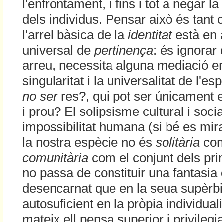
l'enfrontament, i fins i tot a negar 
dels individus. Pensar això és tant
l'arrel bàsica de la
identitat
està en 
universal de
pertinença
: és ignorar
arreu, necessita alguna mediació en
singularitat i la universalitat de l'esp
no ser
res?, qui pot ser únicament e
i prou? El solipsisme cultural i soci
impossibilitat humana (si bé es mir
la nostra espècie no és
solitària
com
comunitària
com el conjunt dels prim
no passa de constituir una fantasia d
desencarnat que en la seua supèrb
autosuficient en la pròpia individuali
mateix ell pensa superior i privilegia