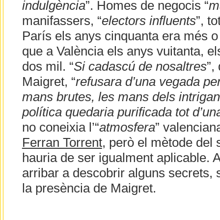
indulgència
”. Homes de negocis “
m
manifassers, “
electors influents
”, t
París els anys cinquanta era més 
que a València els anys vuitanta, el
dos mil. “
Si cadascú de nosaltres
”,
Maigret, “
refusara d’una vegada per
mans brutes, les mans dels intrigan
política quedaria purificada tot d’un
no coneixia l’“
atmosfera
” valencian
Ferran Torrent
, però el mètode del 
hauria de ser igualment aplicable. A
arribar a descobrir alguns secrets, 
la presència de Maigret.