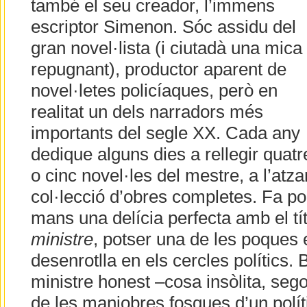
també el seu creador, l’immens
escriptor Simenon. Sóc assidu del
gran novel·lista (i ciutadà una mica
repugnant), productor aparent de
novel·letes policíaques, però en
realitat un dels narradors més
importants del segle XX. Cada any
dedique alguns dies a rellegir quatr
o cinc novel·les del mestre, a l’atz
col·lecció d’obres completes. Fa po
mans una delícia perfecta amb el tí
ministre
, potser una de les poques 
desenrotlla en els cercles polítics. 
ministre honest –cosa insòlita, seg
de les maniobres fosques d’un polít