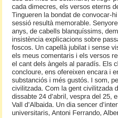
cada dimecres, els versos eterns d
Tingueren la bondat de convocar-h
sessió resultà memorable. Senyores
anys, de cabells blanquíssims, d
insistència explicacions sobre pas
foscos. Un capellà jubilat i sense vi
els meus comentaris i els versos re
el cant dels àngels al paradís. Els 
concloure, ens ofereixen encara i e
substanciós i més gustós. I som, per
civilitzada. Com la gent civilitzada d
dissabte 24 d’abril, vespra del 25, 
Vall d’Albaida. Un dia sencer d’inte
universitaris, Antoni Ferrando, Albe