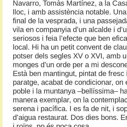
Navarro, Tomàs Martínez, a la Casa
lloc, i amb assistència notable. Un
final de la vesprada, i una passejad
vila en companyia d’un alcalde i d’u
seriosos i feia l’efecte que ben efi
local. Hi ha un petit convent de cla
potser dels segles XV o XVI, amb 
monges d’un orde per a mi desconeg
Està ben mantingut, pintat de fresc 
paratge, acabat de condicionar, on e
poble i la muntanya –bellíssima– ha
manera exemplar, on la contemplac
serena i pacífica. I es fa de nit, i 
d’aigua restaurat. Dos dies bons. Ent
i roïns, no és poca cosa.