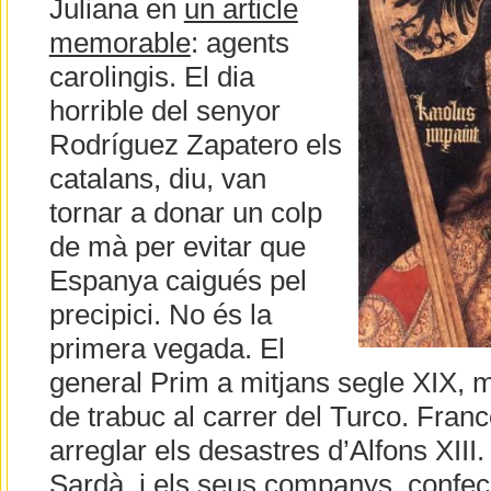
Juliana en
un article
memorable
: agents
carolingis. El dia
horrible del senyor
Rodríguez Zapatero els
catalans, diu, van
tornar a donar un colp
de mà per evitar que
Espanya caigués pel
precipici. No és la
primera vegada. El
general Prim a mitjans segle XIX, m
de trabuc al carrer del Turco. Fra
arreglar els desastres d’Alfons XIII
Sardà, i els seus companys, confec