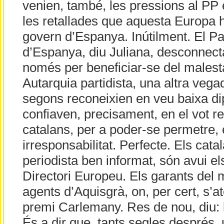
venien, també, les pressions al PP
les retallades que aquesta Europa 
govern d’Espanya. Inútilment. El Pa
d’Espanya, diu Juliana, desconnect
només per beneficiar-se del malesta
Autarquia partidista, una altra vegad
segons reconeixien en veu baixa di
confiaven, precisament, en el vot r
catalans, per a poder-se permetre, el
irresponsabilitat. Perfecte. Els cata
periodista ben informat, són avui el
Directori Europeu. Els garants del 
agents d’Aquisgrà, on, per cert, s’a
premi Carlemany. Res de nou, diu: 
És a dir que, tants segles després,