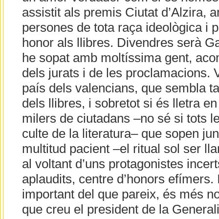
assistit als premis Ciutat d’Alzira,
persones de tota raça ideològica i po
honor als llibres. Divendres serà G
he sopat amb moltíssima gent, acom
dels jurats i de les proclamacions. 
país dels valencians, que sembla tan 
dels llibres, i sobretot si és lletra e
milers de ciutadans –no sé si tots le
culte de la literatura– que sopen ju
multitud pacient –el ritual sol ser ll
al voltant d’uns protagonistes incert
aplaudits, centre d’honors efímers.
important del que pareix, és més no
que creu el president de la Generalit