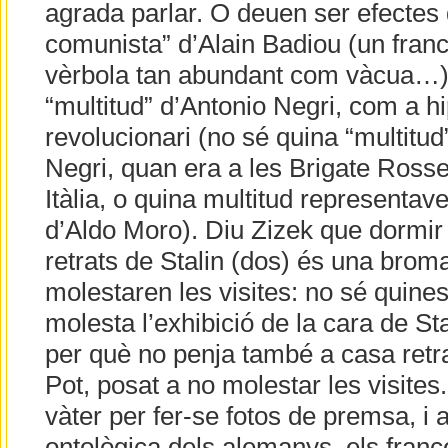
agrada parlar. O deuen ser efectes 
comunista” d’Alain Badiou (un franc
vèrbola tan abundant com vàcua…)
“multitud” d’Antonio Negri, com a hi
revolucionari (no sé quina “multitud
Negri, quan era a les Brigate Ross
Itàlia, o quina multitud representav
d’Aldo Moro). Diu Zizek que dormi
retrats de Stalin (dos) és una broma,
molestaren les visites: no sé quines 
molesta l’exhibició de la cara de S
per què no penja també a casa retrat
Pot, posat a no molestar les visites
vàter per fer-se fotos de premsa, i 
ontològica dels alemanys, els franc