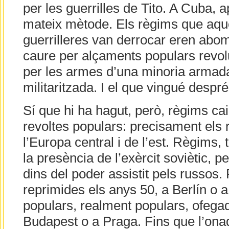
per les guerrilles de Tito. A Cuba,
mateix mètode. Els règims que aquel
guerrilleres van derrocar eren abo
caure per alçaments populars revol
per les armes d’una minoria armada,
militaritzada. I el que vingué despr
Sí que hi ha hagut, però, règims ca
revoltes populars: precisament els
l’Europa central i de l’est. Règims, 
la presència de l’exèrcit soviètic, p
dins del poder assistit pels russos.
reprimides els anys 50, a Berlín o 
populars, realment populars, ofega
Budapest o a Praga. Fins que l’on