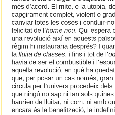
més d’acord. El mite, o la utopia, d
capgirament complet, violent o grad
canviar totes les coses i conduir-n
felicitat de l’
home nou
. Qui espera o
una revolució així en aquests països
règim hi instauraria després? I quant
la
lluita de classes
, i fins i tot de l’
od
havia de ser el combustible i l’esp
aquella revolució, en què ha quedat
que, per posar un cas només, gran p
circula per l’univers procedeix dels
que ningú no sap ni tan sols quines
haurien de lluitar, ni com, ni amb qui
encara és la banalització, la indefinic