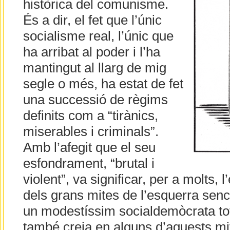
històrica del comunisme.
És a dir, el fet que l’únic
socialisme real, l’únic que
ha arribat al poder i l’ha
mantingut al llarg de mig
segle o més, ha estat de fet
una successió de règims
definits com a “tirànics,
miserables i criminals”.
Amb l’afegit que el seu
esfondrament, “brutal i
violent”, va significar, per a molts,
dels grans mites de l’esquerra senc
un modestíssim socialdemòcrata tot
també creia en alguns d’aquests mit