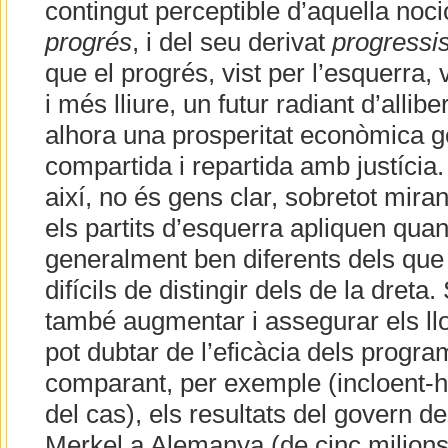
contingut perceptible d’aquella noc
progrés
, i del seu derivat
progress
que el progrés, vist per l’esquerra, v
i més lliure, un futur radiant d’allibe
alhora una prosperitat econòmica g
compartida i repartida amb justícia.
així, no és gens clar, sobretot mir
els partits d’esquerra apliquen quan
generalment ben diferents dels que 
difícils de distingir dels de la dreta.
també augmentar i assegurar els llo
pot dubtar de l’eficàcia dels progra
comparant, per exemple (incloent-hi
del cas), els resultats del govern d
Merkel a Alemanya (de cinc milion