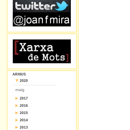
ARXIUS
2020
maig
2017
2016
juliol
2015
desembre
juny
2014
desembre
novembre
maig
2013
desembre