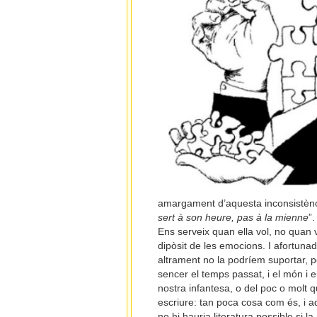
amargament d’aquesta inconsistènc
sert à son heure, pas à la mienne
”
Ens serveix quan ella vol, no quan 
dipòsit de les emocions. I afortuna
altrament no la podríem suportar, p
sencer el temps passat, i el món i 
nostra infantesa, o del poc o molt q
escriure: tan poca cosa com és, i aq
no hi hauria literatura possible si 