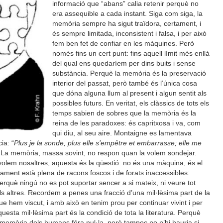
informació que “abans” calia retenir perquè no
era assequible a cada instant. Siga com siga, la
memòria sempre ha sigut traïdora, certament, i
és sempre limitada, inconsistent i falsa, i per això
fem ben fet de confiar en les màquines. Però
només fins un cert punt: fins aquell límit més enllà
del qual ens quedaríem per dins buits i sense
substància. Perquè la memòria és la preservació
interior del passat, però també és l’única cosa
que dóna alguna llum al present i algun sentit als
possibles futurs. En veritat, els clàssics de tots els
temps sabien de sobres que la memòria és la
reina de les paradoxes: és capritxosa i va, com
qui diu, al seu aire. Montaigne es lamentava
ia: “
Plus je la sonde, plus elle s’empêtre et embarrasse; elle me
. La memòria, massa sovint, no respon quan la volem sondejar.
volem nosaltres, aquesta és la qüestió: no és una màquina, és el
dament està plena de racons foscos i de forats inaccessibles:
erquè ningú no es pot suportar sencer a si mateix, ni veure tot
els altres. Recordem a penes una fracció d’una mil·lèsima part de la
ue hem viscut, i amb això en tenim prou per continuar vivint i per
uesta mil·lèsima part és la condició de tota la literatura. Perquè
la memòria dels humans fóra nul·la, però tampoc no n’hi hauria si