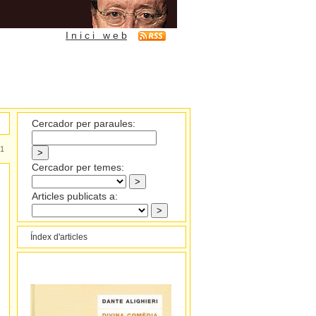
I n i c i w e b
Cercador per paraules:
1
Cercador per temes:
Articles publicats a:
Índex d'articles