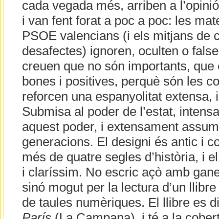
cada vegada més, arriben a l’opini
i van fent forat a poc a poc: les mat
PSOE valencians (i els mitjans de 
desafectes) ignoren, oculten o false
creuen que no són importants, que e
bones i positives, perquè són les c
reforcen una espanyolitat extensa, 
Submisa al poder de l’estat, intens
aquest poder, i extensament assum
generacions. El designi és antic i co
més de quatre segles d’història, i e
i claríssim. No escric açò amb gane
sinó mogut per la lectura d’un llibr
de taules numèriques. El llibre es d
París
(La Campana), i té a la cobert