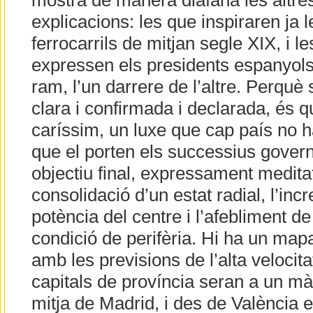
mostra de manera diàfana les altres
explicacions: les que inspiraren ja l
ferrocarrils de mitjan segle XIX, i 
expressen els presidents espanyols i
ram, l’un darrere de l’altre. Perquè 
clara i confirmada i declarada, és q
caríssim, un luxe que cap país no h
que el porten els successius gover
objectiu final, expressament meditat 
consolidació d’un estat radial, l’inc
potència del centre i l’afebliment de
condició de perifèria. Hi ha un mapa,
amb les previsions de l’alta velocitat
capitals de província seran a un mà
mitja de Madrid, i des de València e