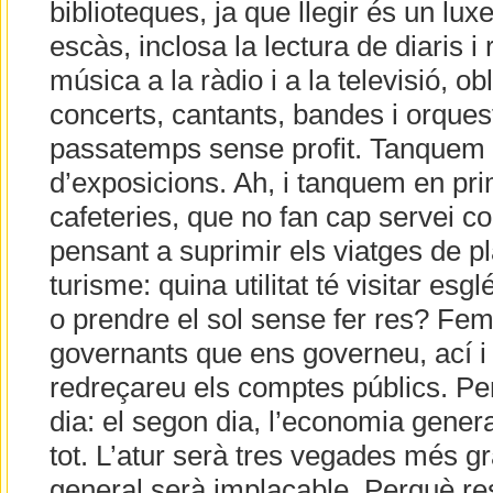
biblioteques, ja que llegir és un luxe
escàs, inclosa la lectura de diaris i
música a la ràdio i a la televisió, ob
concerts, cantants, bandes i orques
passatemps sense profit. Tanquem 
d’exposicions. Ah, i tanquem en prim
cafeteries, que no fan cap servei c
pensant a suprimir els viatges de pl
turisme: quina utilitat té visitar esg
o prendre el sol sense fer res? Fem 
governants que ens governeu, ací i 
redreçareu els comptes públics. Pe
dia: el segon dia, l’economia genera
tot. L’atur serà tres vegades més gr
general serà implacable. Perquè re