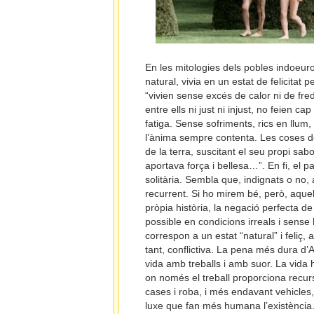
En les mitologies dels pobles indoeurop
natural, vivia en un estat de felicitat 
“vivien sense excés de calor ni de fred
entre ells ni just ni injust, no feien ca
fatiga. Sense sofriments, rics en llu
l’ànima sempre contenta. Les coses de
de la terra, suscitant el seu propi sabo
aportava força i bellesa…”. En fi, el
solitària. Sembla que, indignats o no,
recurrent. Si ho mirem bé, però, aquel
pròpia història, la negació perfecta de 
possible en condicions irreals i sense 
correspon a un estat “natural” i feliç, 
tant, conflictiva. La pena més dura d
vida amb treballs i amb suor. La vida 
on només el treball proporciona recur
cases i roba, i més endavant vehicles, m
luxe que fan més humana l’existència. 