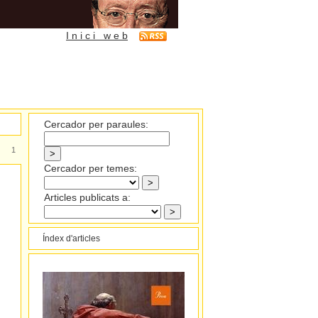
I n i c i w e b
Cercador per paraules:
1
Cercador per temes:
Articles publicats a:
Índex d'articles