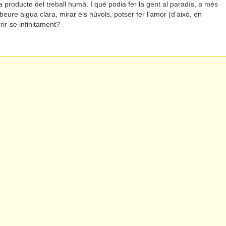
a producte del treball humà. I què podia fer la gent al paradís, a més
beure aigua clara, mirar els núvols, potser fer l’amor (d’això, en
rir-se infinitament?