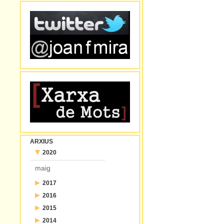
ARXIUS
2020
maig
2017
2016
juliol
2015
desembre
juny
2014
desembre