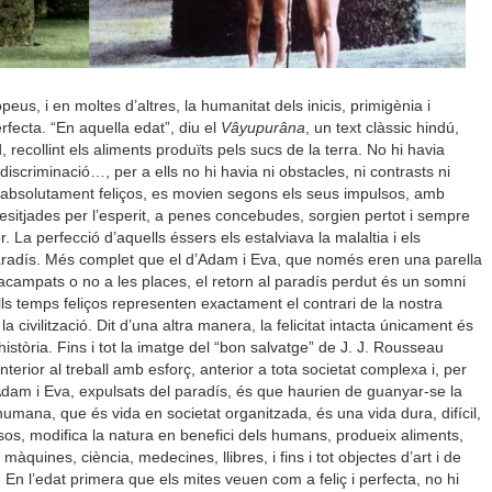
eus, i en moltes d’altres, la humanitat dels inicis, primigènia i
perfecta. “En aquella edat”, diu el
Vâyupurâna
, un text clàssic hindú,
, recollint els aliments produïts pels sucs de la terra. No hi havia
p discriminació…, per a ells no hi havia ni obstacles, ni contrasts ni
m, absolutament feliços, es movien segons els seus impulsos, amb
sitjades per l’esperit, a penes concebudes, sorgien pertot i sempre
r. La perfecció d’aquells éssers els estalviava la malaltia i els
 paradís. Més complet que el d’Adam i Eva, que només eren una parella
 acampats o no a les places, el retorn al paradís perdut és un somni
ls temps feliços representen exactament el contrari de la nostra
la civilització. Dit d’una altra manera, la felicitat intacta únicament és
història. Fins i tot la imatge del “bon salvatge” de J. J. Rousseau
anterior al treball amb esforç, anterior a tota societat complexa i, per
’Adam i Eva, expulsats del paradís, és que haurien de guanyar-se la
humana, que és vida en societat organitzada, és una vida dura, difícil,
sos, modifica la natura en benefici dels humans, produeix aliments,
àquines, ciència, medecines, llibres, i fins i tot objectes d’art i de
En l’edat primera que els mites veuen com a feliç i perfecta, no hi