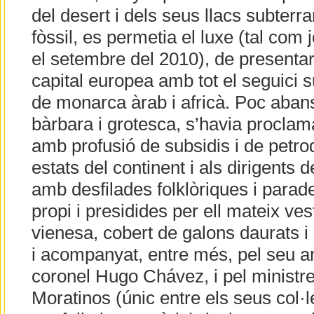
del desert i dels seus llacs subterran
fòssil, es permetia el luxe (tal com
el setembre del 2010), de presenta
capital europea amb tot el seguici s
de monarca àrab i africà. Poc aban
bàrbara i grotesca, s’havia procla
amb profusió de subsidis i de petro
estats del continent i als dirigents d
amb desfilades folklòriques i parade
propi i presidides per ell mateix ves
vienesa, cobert de galons daurats i
i acompanyat, entre més, pel seu am
coronel Hugo Chávez, i pel ministr
Moratinos (únic entre els seus col·