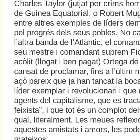
Charles Taylor (jutjat per crims horr
de Guinea Equatorial, o Robert M
entre altres exemples de líders dem
pel progrés dels seus pobles. No ca
l’altra banda de l’Atlàntic, el com
seu mestre i comandant suprem Fide
acòlit (llogat i ben pagat) Ortega d
cansat de proclamar, fins a l’últim
açò pareix que ja han tancat la boc
líder exemplar i revolucionari i qu
agents del capitalisme, que es trac
feixista”, i que tot és un complot del
qual, literalment. Les meues reflex
aquestes amistats i amors, les pod
mateixos.