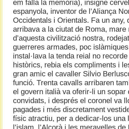
em falla la memòria), insigne cervel
espanyola, inventor de l’Aliança No
Occidentals i Orientals. Fa un any, 
arribava a la ciutat de Roma, mare 
d’aquesta civilització nostra, rodeja
guerreres armades, poc islàmiques
instal·lava la tenda reial no recorde
històrics, rebia els compliments i l
gran amic el cavaller Silvio Berlus
funció. Trenta cavalls arribaren ta
el govern italià va oferir-li un so
convidats, i després el coronel va l
pagades i més discretament vestid
físic atractiu, per a dedicar-los una 
l’islam, l’Alcorà i les meravelles de