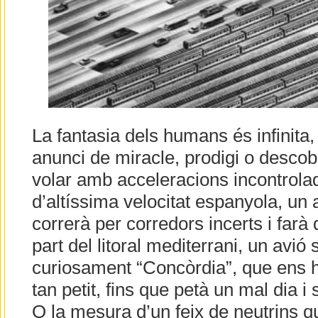
La fantasia dels humans és infinita,
anunci de miracle, prodigi o descob
volar amb acceleracions incontrola
d’altíssima velocitat espanyola, un a
correrà per corredors incerts i far
part del litoral mediterrani, un avió 
curiosament “Concòrdia”, que ens h
tan petit, fins que petà un mal dia i 
O la mesura d’un feix de neutrins q