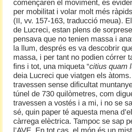
començaren el moviment, és evident
per mobilitat i volar molt més ràpids
(II, vv. 157-163, traducció meua). E
de Lucreci, estan plens de sorprese
pensava que no tenien massa i anav
la llum, després es va descobrir qu
massa, i per tant no podien córrer t
fins i tot, una miqueta “
citius quam 
deia Lucreci que viatgen els àtoms.
travessen sense dificultat muntanye
túnel de 730 quilòmetres, com digué
travessen a vostés i a mi, i no se s
sé, quin paper té aquesta mena d’e
càrrega elèctrica. Tampoc se sap p
l’AVE. En tot cas, el món és un mis