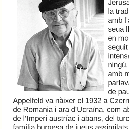
Jerusa
la tra
amb l’
seua l
en mol
segui
intens
ningú.
amb mi
parla
de pau
Appelfeld va nàixer el 1932 a Czern
de Romania i ara d’Ucraïna, com ab
de l’Imperi austríac i abans, del turc
família burgesa de jueus assimilats