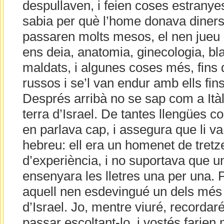
despullaven, i feien coses estranyes 
sabia per què l’home donava diners 
passaren molts mesos, el nen jueu
ens deia, anatomia, ginecologia, bl
maldats, i algunes coses més, fins 
russos i se’l van endur amb ells fins 
Després arribà no se sap com a Itàlia
terra d’Israel. De tantes llengües co
en parlava cap, i assegura que li v
hebreu: ell era un homenet de tretz
d’experiència, i no suportava que u
ensenyara les lletres una per una. 
aquell nen esdevingué un dels més 
d’Israel. Jo, mentre viuré, recordar
passar escoltant-lo, i vostés farien