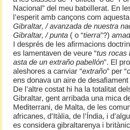
Nacional” del meu batxillerat. En 
l’esperit amb cançons com aquesta:
Gibraltar, / avanzada de nuestra naci
Gibraltar, / punta
( o “
tierra
”?)
amada
I després de les afirmacions doctrin
es lamentaven de veure “
tus rocas 
asta de un extraño pabellón
”. El pr
aleshores a canviar “
extraño
” per “
ens donava un aire de desafiament i
De l’altre costat hi ha la totalitat de
Gibraltar, gent arribada una mica de
Mediterrani, de Malta, de les comun
africanes, d’Itàlia, de l’Índia, i d’alg
es considera gibraltarenya i britàni