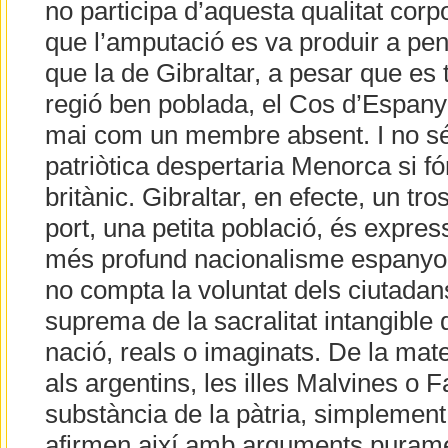
no participa d’aquesta qualitat corpor
que l’amputació es va produir a pe
que la de Gibraltar, a pesar que es
regió ben poblada, el Cos d’Espany
mai com un membre absent. I no s
patriòtica despertaria Menorca si fór
britànic. Gibraltar, en efecte, un tro
port, una petita població, és expre
més profund nacionalisme espanyol:
no compta la voluntat dels ciutadans
suprema de la sacralitat intangible d
nació, reals o imaginats. De la ma
als argentins, les illes Malvines o F
substància de la pàtria, simplement
afirmen així amb arguments purame