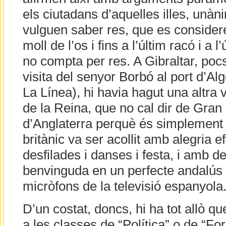
els ciutadans d’aquelles illes, unà
vulguen saber res, que es consideren
moll de l’os i fins a l’últim racó i a 
no compta per res. A Gibraltar, poc
visita del senyor Borbó al port d’Al
La Línea), hi havia hagut una altra vis
de la Reina, que no cal dir de Gran
d’Anglaterra perquè és simplement l
britànic va ser acollit amb alegria 
desfilades i danses i festa, i amb d
benvinguda en un perfecte andalús 
micròfons de la televisió espanyola
D’un costat, doncs, hi ha tot allò 
a les classes de “Política” o de “Fo