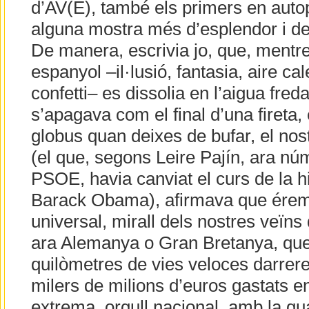
d’AV(E), també els primers en autopi
alguna mostra més d’esplendor i d
De manera, escrivia jo, que, mentr
espanyol –il·lusió, fantasia, aire cal
confetti– es dissolia en l’aigua freda 
s’apagava com el final d’una fireta
globus quan deixes de bufar, el nos
(el que, segons Leire Pajín, ara n
PSOE, havia canviat el curs de la hi
Barack Obama), afirmava que érem 
universal, mirall dels nostres veïns
ara Alemanya o Gran Bretanya, que
quilòmetres de vies veloces darrere
milers de milions d’euros gastats e
extrema, orgull nacional, amb la qua