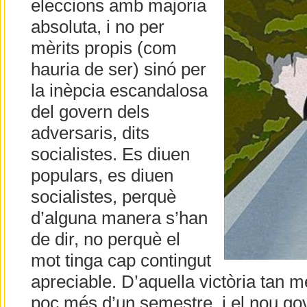
eleccions amb majoria
absoluta, i no per
mèrits propis (com
hauria de ser) sinó per
la inèpcia escandalosa
del govern dels
adversaris, dits
socialistes. Es diuen
populars, es diuen
socialistes, perquè
d’alguna manera s’han
de dir, no perquè el
mot tinga cap contingut
apreciable. D’aquella victòria tan
poc més d’un semestre, i el nou go