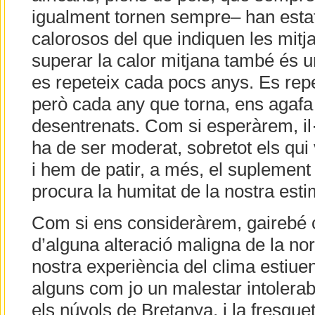
igualment tornen sempre– han esta
calorosos del que indiquen les mitj
superar la calor mitjana també és 
es repeteix cada pocs anys. Es repe
però cada any que torna, ens agafa
desentrenats. Com si esperàrem, il·
ha de ser moderat, sobretot els qui 
i hem de patir, a més, el suplement
procura la humitat de la nostra est
Com si ens consideràrem, gairebé c
d’alguna alteració maligna de la no
nostra experiència del clima estiuenc
alguns com jo un malestar intolerabl
els núvols de Bretanya, i la fresque