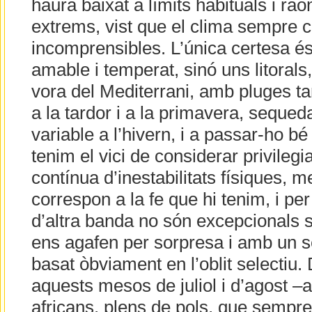
haurà baixat a límits habituals i rao
extrems, vist que el clima sempre 
incomprensibles. L’única certesa é
amable i temperat, sinó uns litorals
vora del Mediterrani, amb pluges ta
a la tardor i a la primavera, sequedat
variable a l’hivern, i a passar-ho 
tenim el vici de considerar privilegi
contínua d’inestabilitats físiques, 
correspon a la fe que hi tenim, i pe
d’altra banda no són excepcionals s
ens agafen per sorpresa i amb un se
basat òbviament en l’oblit selectiu
aquests mesos de juliol i d’agost –
africans, plens de pols, que sempr