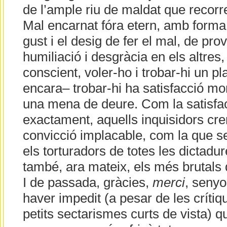
de l’ample riu de maldat que recorre
Mal encarnat fóra etern, amb forma
gust i el desig de fer el mal, de pro
humiliació i desgràcia en els altres,
conscient, voler-ho i trobar-hi un pla
encara– trobar-hi ha satisfacció mo
una mena de deure. Com la satisfac
exactament, aquells inquisidors c
convicció implacable, com la que s
els torturadors de totes les dictadu
també, ara mateix, els més brutals d
I de passada, gràcies,
merci
, senyo
haver impedit (a pesar de les crítiqu
petits sectarismes curts de vista) q