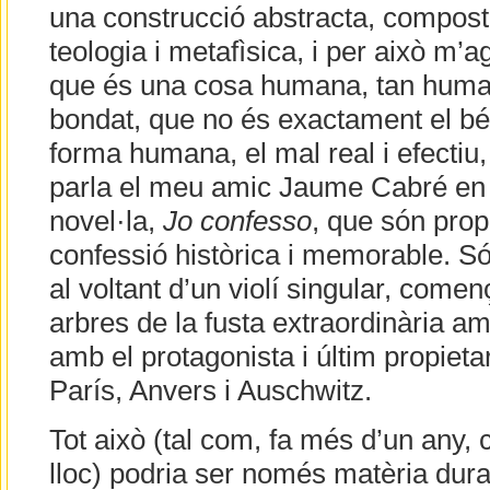
una construcció abstracta, composta
teologia i metafìsica, i per això m’
que és una cosa humana, tan human
bondat, que no és exactament el bé
forma humana, el mal real i efectiu,
parla el meu amic Jaume Cabré en 
novel·la,
Jo confesso
, que són prop
confessió històrica i memorable. S
al voltant d’un violí singular, come
arbres de la fusta extraordinària am
amb el protagonista i últim propiet
París, Anvers i Auschwitz.
Tot això (tal com, fa més d’un any,
lloc) podria ser només matèria dura,