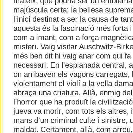
mateix, que podria ser un emblema
majúscula certa: la bellesa suprema
l’inici destinat a ser la causa de ta
aquesta és la fascinació més forta 
com a imant, com a força magnètica
misteri. Vaig visitar Auschwitz-Birk
més ben dit hi vaig anar com qui fa
necessari. En l’esplanada central, a
on arribaven els vagons carregats, 
violentament el violí a la vella da
abraça una criatura. Allà, enmig de
l’horror que ha produït la civilitzac
jueva va morir, com tots els altres, i
mans d’un criminal culte i sinistre,
maldat. Certament, allà, com arreu,