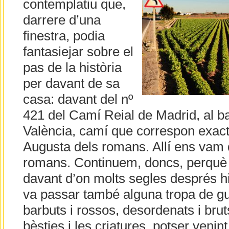
contemplatiu que,
darrere d’una
finestra, podia
fantasiejar sobre el
pas de la història
per davant de sa
casa: davant del nº
421 del Camí Reial de Madrid, al bar
València, camí que correspon exact
Augusta dels romans. Allí ens vam
romans. Continuem, doncs, perquè q
davant d’on molts segles després hi
va passar també alguna tropa de gu
barbuts i rossos, desordenats i bru
bèsties i les criatures, potser veni