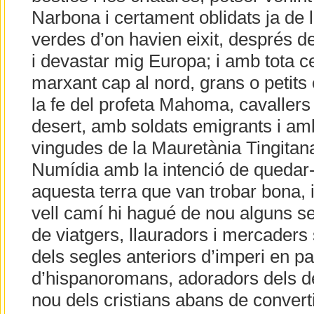
Narbona i certament oblidats ja de 
verdes d’on havien eixit, després d
i devastar mig Europa; i amb tota c
marxant cap al nord, grans o petits
la fe del profeta Mahoma, cavallers à
desert, amb soldats emigrants i am
vingudes de la Mauretània Tingitan
Numídia amb la intenció de quedar
aquesta terra que van trobar bona, 
vell camí hi hagué de nou alguns seg
de viatgers, llauradors i mercaders
dels segles anteriors d’imperi en pau
d’hispanoromans, adoradors dels d
nou dels cristians abans de converti