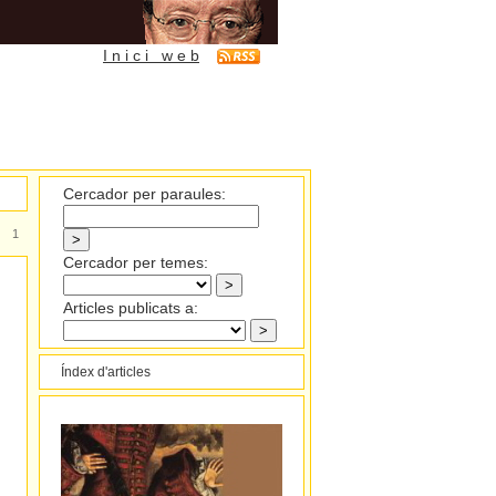
I n i c i w e b
Cercador per paraules:
1
Cercador per temes:
Articles publicats a:
Índex d'articles