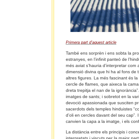
Primera part d’aquest article
També ens sorprèn i ens sobta la prof
estranyes, en l’infinit panteó de l’hin
més aviat s’hauria d’interpretar com a
dimensió divina que hi ha al fons de 
altres figures. La més fascinant és la
cercle de flames, que aixeca la cam
dreta trepitja el nan de la ignorància
imatges de sants; i sobretot en la var
devoció apassionada que susciten pr
sacerdots dels temples hinduistes “co
d’oli en cercles davant del seu cap”.
canvien la capa a la imatge, i els con
La distància entre els principis i con
interpretats i viscuts per la major par