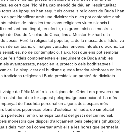
, és cert que “No hi ha cap menció de déu en l’espiritualitat
 totes les èpoques han seguit els consells religiosos de Buda i han
No es pot identificar amb una divinització ni es pot confondre amb
nts místics de totes les tradicions religioses viuen silencis i
t semblant han tingut, en efecte, els grans místics i mestres
ncepte de Déu de Nicolau de Cusa, fins a Meister Eckhart o la
 de Jesús. Però la religiositat popular, la de la massa dels fidels, va
s i de santuaris, d’imatges variades, encens, rituals i oracions. La
es sensibles, no de contemplació. I així, tot i que ens pot semblar
que “els fidels complementen el seguiment de Buda amb les
n els avantpassats, negocien la protecció dels bodhisattves i
òsmics. La simplicitat del budisme queda inscrita aleshores en les
es tradicions religioses i Buda presideix un panteó de divinitats
at viatge de Fèlix Martí a les religions de l’Orient em provoca una
a estat donat de fer aquest pelegrinatge excepcional. I a més
mpanyat de l’acollida personal en alguns dels espais més
 budistes japonesos plens d’estètica refinada, de simplicitat i
nts i perfectes, amb una espiritualitat del gest i del cerimonial.
 dels monestirs que disposi d’allotjament pels pelegrins (shukubo)
ltuals dels monjos i conversar amb ells a les hores que permet la