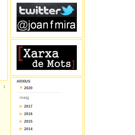
ARXIUS
1
2020
maig
2017
2016
juliol
2015
desembre
juny
2014
desembre
novembre
maig