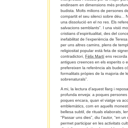
endinsem en dimensions més profundes
budista. Molts milions de persones de
compartit el seu silenci sobre déu... 
una dissolució en el no res. Els refere
salvacions semblants”. I una visió mol
cristians d’espiritualitat, des del co
inefabilitat de l’experiència de Teresa
per uns altres camins, plens de temple
religiositat popular està feta de sign
contradictori,
Fèlix Martí
ens recorda 
antigues creences en els esperits o e
prefereixen la referència als budes c
formalitats pròpies de la majoria de l
sobrenaturals”.
A mi, la lectura d’aquest llarg i repos
profunda enveja: a poques persones h
poques encara, quan el viatge va aco
emblemàtics, com en aquells monestirs
bellesa subtil, de rituals elaborats, le
“Passar uns dies”, diu l’autor, “en un
permet participar en les activitats cu