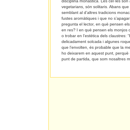
disciplina monàstica. Les cel·les són
vegetarians, són solitaris. Abans que 
semblant al d’altres tradicions mona
fustes aromàtiques i que no s’apagarà f
pregunta el lector, en què pensen els m
en res? I en què pensen els monjos de
o trobar en l’estètica dels claustres:
delicadament solcada i algunes roques
que l’envolten, és probable que la ment
ho deixarem en aquest punt, perquè el 
punt de partida, que som nosaltres m