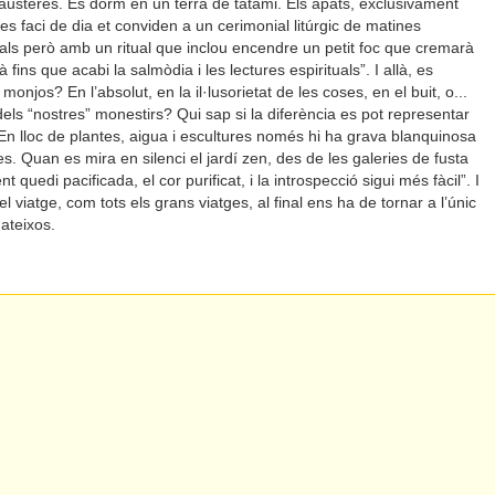
 austeres. Es dorm en un terra de tatami. Els àpats, exclusivament
es faci de dia et conviden a un cerimonial litúrgic de matines
cals però amb un ritual que inclou encendre un petit foc que cremarà
ins que acabi la salmòdia i les lectures espirituals”. I allà, es
onjos? En l’absolut, en la il·lusorietat de les coses, en el buit, o...
ls “nostres” monestirs? Qui sap si la diferència es pot representar
 “En lloc de plantes, aigua i escultures només hi ha grava blanquinosa
. Quan es mira en silenci el jardí zen, des de les galeries de fusta
 quedi pacificada, el cor purificat, i la introspecció sigui més fàcil”. I
viatge, com tots els grans viatges, al final ens ha de tornar a l’únic
ateixos.