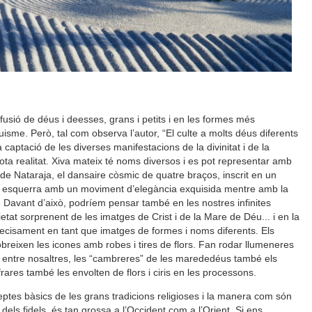
usió de déus i deesses, grans i petits i en les formes més
duisme. Però, tal com observa l’autor, “El culte a molts déus diferents
 captació de les diverses manifestacions de la divinitat i de la
tota realitat. Xiva mateix té noms diversos i es pot representar amb
 de Nataraja, el dansaire còsmic de quatre braços, inscrit en un
a esquerra amb un moviment d’elegància exquisida mentre amb la
”. Davant d’això, podríem pensar també en les nostres infinites
ietat sorprenent de les imatges de Crist i de la Mare de Déu... i en la
ecisament en tant que imatges de formes i noms diferents. Els
breixen les icones amb robes i tires de flors. Fan rodar llumeneres
 I entre nosaltres, les “cambreres” de les marededéus també els
frares també les envolten de flors i ciris en les processons.
ceptes bàsics de les grans tradicions religioses i la manera com són
t dels fidels, és tan grossa a l’Occident com a l’Orient. Si ens