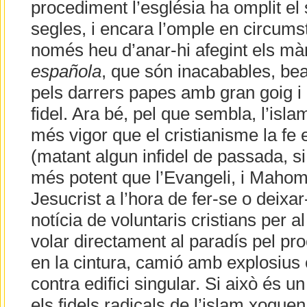
procediment l’església ha omplit el s
segles, i encara l’omple en circums
només heu d’anar-hi afegint els màr
española
, que són inacabables, bea
pels darrers papes amb gran goig i 
fidel. Ara bé, pel que sembla, l’is
més vigor que el cristianisme la fe 
(matant algun infidel de passada, si 
més potent que l’Evangeli, i Mah
Jesucrist a l’hora de fer-se o deixa
notícia de voluntaris cristians per al
volar directament al paradís pel p
en la cintura, camió amb explosius o
contra edifici singular. Si això és un
els fidels radicals de l’islam xoqu