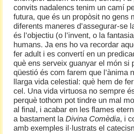
convits nadalencs tenim un camí pe
futura, que és un propòsit no gens
diferents maneres d’assegurar-se la
és l’objectiu (o l’invent, o la fantas
humans. Ja ens ho va recordar aque
fer adult i es convertí en un predi
què ens serveix guanyar el món si
qüestió és com farem que l’ànima n
llarga vida celestial: què hem de fe
cel. Una vida virtuosa no sempre és
perquè tothom pot tindre un mal m
al final, i acabar en les flames ete
a bastament la
Divina Comèdia
, i 
amb exemples il·lustrats el catecism