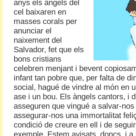
anys els àngels del
cel baixaren en
masses corals per
anunciar el
naixement del
Salvador, fet que els
bons cristians
celebren menjant i bevent copiosam
infant tan pobre que, per falta de di
social, hagué de vindre al món en u
ase i un bou. Els àngels cantors, i 
asseguren que vingué a salvar-nos 
assegurar-nos una immortalitat feli
condició de creure en ell i de segu
exemple. Estem avisats, doncs, i a