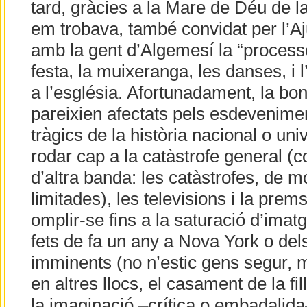
tard, gràcies a la Mare de Déu de la 
em trobava, també convidat per l’A
amb la gent d’Algemesí la “processo
festa, la muixeranga, les danses, i 
a l’església. Afortunadament, la bo
pareixien afectats pels esdevenim
tràgics de la història nacional o uni
rodar cap a la catàstrofe general (c
d’altra banda: les catàstrofes, de 
limitades), les televisions i la pre
omplir-se fins a la saturació d’imat
fets de fa un any a Nova York o de
imminents (no n’estic gens segur, mal
en altres llocs, el casament de la fi
la imaginació –crítica o embadalida