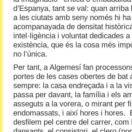
d’Espanya, tant se val: quan arriba l
a les ciutats amb seny només hi ha 
acompanayada de densitat històri
intel·ligència i voluntat dedicades a
existència, que és la cosa més impo
no l’única.
Per tant, a Algemesí fan processon
portes de les cases obertes de bat 
sempre: la casa endreçada i a la vi
passa per davant, la família i els a
asseguts a la vorera, o mirant per f
endomassats, i així hores i hores.
desfilem pel centre del carrer, com 
dansants, el consistori, el clero (poc